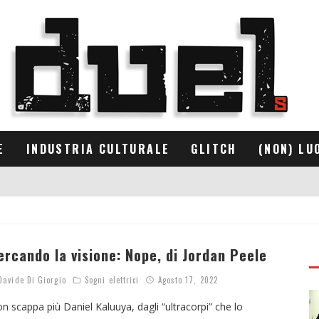
E
INDUSTRIA CULTURALE
GLITCH
(NON) LU
ercando la visione: Nope, di Jordan Peele
avide Di Giorgio
Sogni elettrici
Agosto 17, 2022
n scappa più Daniel Kaluuya, dagli “ultracorpi” che lo