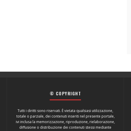
© COPYRIGHT
Tutti i diritti sono riservati. È vietata qualsiasi utilizzazione,
totale o parziale, dei contenuti inseriti nel presente portale,
ivi inclusa la memorizzazione, riproduzione, rielaborazione,
diffusione o distribuzione dei contenuti stessi mediante