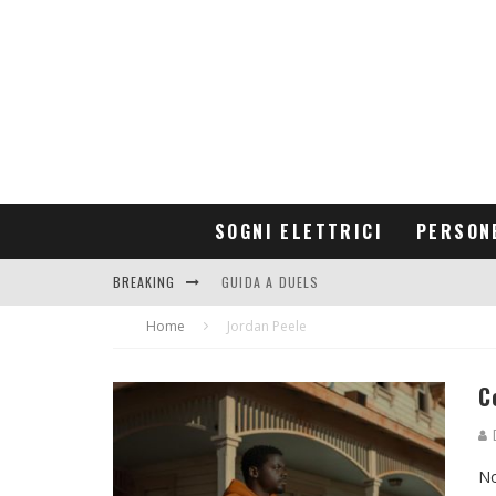
SOGNI ELETTRICI
PERSON
BREAKING
GUIDA A DUELS
Home
CONTRIBUTORS
Jordan Peele
C
D
No