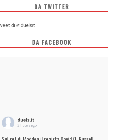
DA TWITTER
weet di @duelsit
DA FACEBOOK
duels.it
3 hours ago
Sul set di Madden il regista David O. Russell