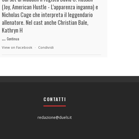
(Joy, American Hustle - L'apparenza inganna) e
Nicholas Cage che interpreta il leggendario
allenatore. Nel cast anche Christian Bale,
Kathryn H
...
Continua
View on Facebook
·
Condividi
duels.it
4 hours ago
View on Facebook
·
Condividi
CONTATTI
duels.it
4 hours ago
View on Facebook
·
Condividi
redazione@duels.it