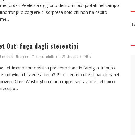
me Jordan Peele sia oggi uno dei nomi più quotati nel campo
ll’horror può cogliere di sorpresa solo chi non ha capito
ome
...
T
et Out: fuga dagli stereotipi
avide Di Giorgio
Sogni elettrici
Giugno 8, 2017
ne settimana con classica presentazione in famiglia, in puro
ile Indovina chi viene a cena?. E lo scenario che si para innanzi
 povero Chris Washington è una rappresentazione del tipico
ereotipo
...