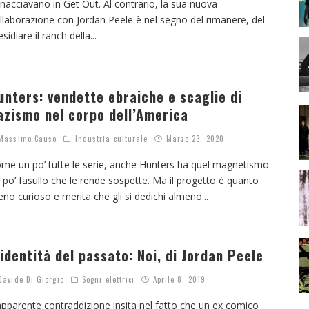
nacciavano in Get Out. Al contrario, la sua nuova
llaborazione con Jordan Peele è nel segno del rimanere, del
esidiare il ranch della
...
unters: vendette ebraiche e scaglie di
azismo nel corpo dell’America
assimo Causo
Industria culturale
Marzo 23, 2020
me un po’ tutte le serie, anche Hunters ha quel magnetismo
 po’ fasullo che le rende sospette. Ma il progetto è quanto
no curioso e merita che gli si dedichi almeno
...
’identità del passato: Noi, di Jordan Peele
avide Di Giorgio
Sogni elettrici
Aprile 8, 2019
apparente contraddizione insita nel fatto che un ex comico