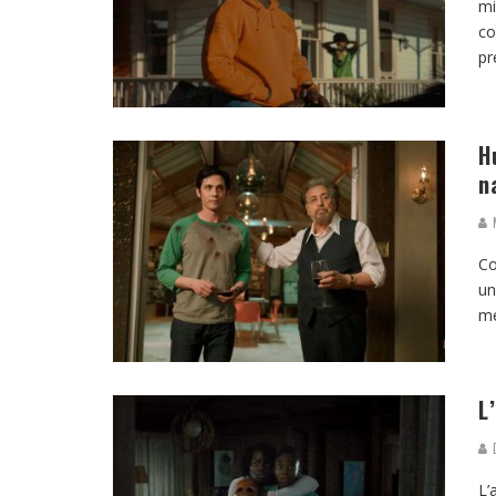
mi
co
pr
H
n
M
Co
un
me
L
D
L’