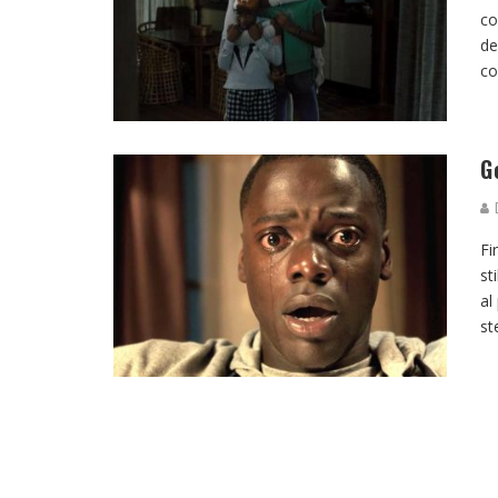
co
de
c
G
D
Fi
st
al
st