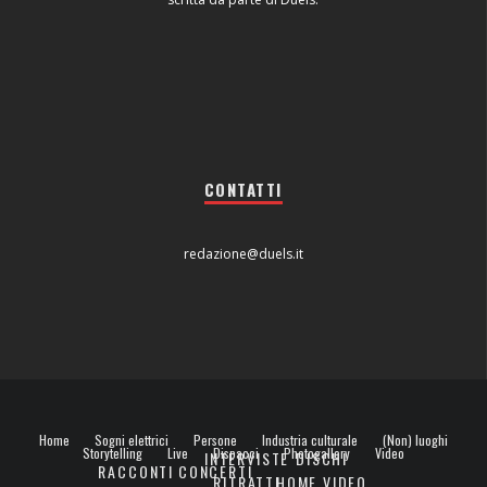
CONTATTI
redazione@duels.it
Home
Sogni elettrici
Persone
Industria culturale
(Non) luoghi
Storytelling
Live
Dispacci
Photogallery
Video
INTERVISTE
DISCHI
RACCONTI
CONCERTI
RITRATTI
HOME VIDEO