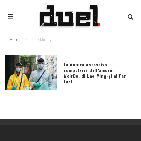
Home
Lao Ming-yi
La natura ossessivo-
compulsiva dell’amore: I
WeirDo, di Lao Ming-yi al Far
East