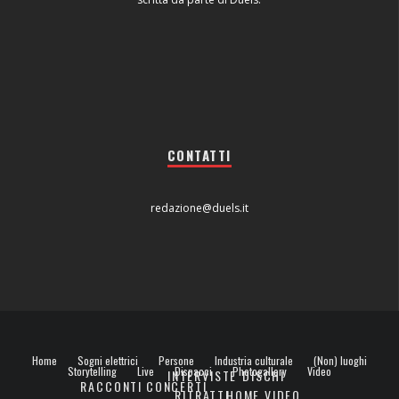
CONTATTI
redazione@duels.it
Home
Sogni elettrici
Persone
Industria culturale
(Non) luoghi
Storytelling
Live
Dispacci
Photogallery
Video
INTERVISTE
DISCHI
RACCONTI
CONCERTI
RITRATTI
HOME VIDEO