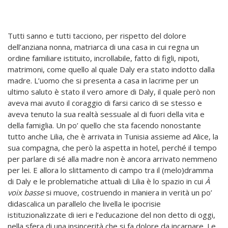
Tutti sanno e tutti tacciono, per rispetto del dolore
dell’anziana nonna, matriarca di una casa in cui regna un
ordine familiare istituito, incrollabile, fatto di figli, nipoti,
matrimoni, come quello al quale Daly era stato indotto dalla
madre. L’uomo che si presenta a casa in lacrime per un
ultimo saluto è stato il vero amore di Daly, il quale però non
aveva mai avuto il coraggio di farsi carico di se stesso e
aveva tenuto la sua realtà sessuale al di fuori della vita e
della famiglia. Un po’ quello che sta facendo nonostante
tutto anche Lilia, che è arrivata in Tunisia assieme ad Alice, la
sua compagna, che però la aspetta in hotel, perché il tempo
per parlare di sé alla madre non è ancora arrivato nemmeno
per lei. E allora lo slittamento di campo tra il (melo)dramma
di Daly e le problematiche attuali di Lilia è lo spazio in cui
À
voix basse
si muove, costruendo in maniera in verità un po’
didascalica un parallelo che livella le ipocrisie
istituzionalizzate di ieri e l’educazione del non detto di oggi,
nella sfera di una insincerità che si fa dolore da incarnare. Le