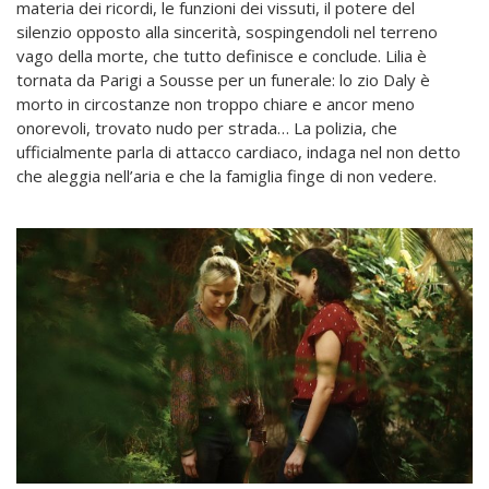
materia dei ricordi, le funzioni dei vissuti, il potere del
silenzio opposto alla sincerità, sospingendoli nel terreno
vago della morte, che tutto definisce e conclude. Lilia è
tornata da Parigi a Sousse per un funerale: lo zio Daly è
morto in circostanze non troppo chiare e ancor meno
onorevoli, trovato nudo per strada… La polizia, che
ufficialmente parla di attacco cardiaco, indaga nel non detto
che aleggia nell’aria e che la famiglia finge di non vedere.