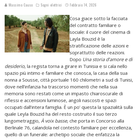
Massimo Causo
Sogni elettrici
Febbraio 14, 2026
Cosa giace sotto la facciata
del contratto familiare o
sociale: il cuore del cinema di
Layla Bouzid è la
stratificazione delle azioni e
soprattutto delle reazioni.
Dopo
Una storia d’amore e di
desiderio
, la regista torna a girare in Tunisia e si cala nello
spazio più intimo e familiare che conosca, la casa della sua
nonna a Sousse, città portuale 160 chilometri a sud di Tunisi,
dove nell’infanzia ha trascorso momenti che nella sua
memoria sono restati come un impasto chiaroscurale di
riflessi e accensioni luminose, angoli nascosti e spazi
occupati dall’intera famiglia. È un po’ questa la spazialità sulla
quale Leyla Bouzid ha del resto costruito il suo terzo
lungometraggio,
À voix basse
, che porta in Concorso alla
Berlinale 76, calandola nel contesto familiare per eccellenza,
quello di un funerale: archetipo sociale che enfatizza la