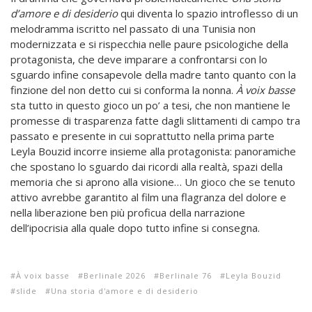
d’amore e di desiderio
qui diventa lo spazio introflesso di un
melodramma iscritto nel passato di una Tunisia non
modernizzata e si rispecchia nelle paure psicologiche della
protagonista, che deve imparare a confrontarsi con lo
sguardo infine consapevole della madre tanto quanto con la
finzione del non detto cui si conforma la nonna.
À voix basse
sta tutto in questo gioco un po’ a tesi, che non mantiene le
promesse di trasparenza fatte dagli slittamenti di campo tra
passato e presente in cui soprattutto nella prima parte
Leyla Bouzid incorre insieme alla protagonista: panoramiche
che spostano lo sguardo dai ricordi alla realtà, spazi della
memoria che si aprono alla visione… Un gioco che se tenuto
attivo avrebbe garantito al film una flagranza del dolore e
nella liberazione ben più proficua della narrazione
dell’ipocrisia alla quale dopo tutto infine si consegna.
À voix basse
Berlinale 2026
Berlinale 76
Leyla Bouzid
slide
Una storia d'amore e di desiderio