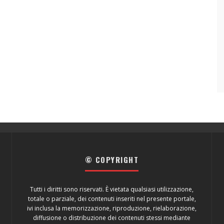
© COPYRIGHT
Tutti i diritti sono riservati. È vietata qualsiasi utilizzazione,
totale o parziale, dei contenuti inseriti nel presente portale,
ivi inclusa la memorizzazione, riproduzione, rielaborazione,
diffusione o distribuzione dei contenuti stessi mediante