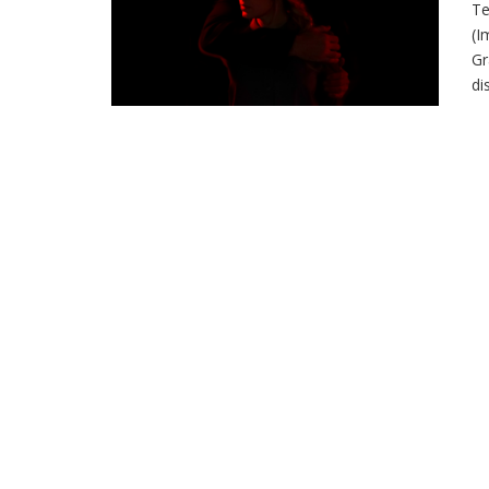
Te
(I
Gr
di