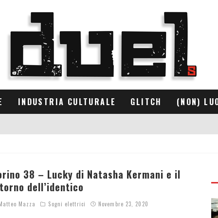
E
INDUSTRIA CULTURALE
GLITCH
(NON) LU
orino 38 – Lucky di Natasha Kermani e il
itorno dell’identico
atteo Mazza
Sogni elettrici
Novembre 23, 2020