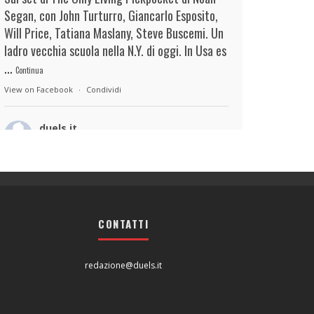
Segan, con John Turturro, Giancarlo Esposito,
Will Price, Tatiana Maslany, Steve Buscemi. Un
ladro vecchia scuola nella N.Y. di oggi. In Usa es
...
Continua
View on Facebook
·
Condividi
duels.it
50 minutes ago
View on Facebook
·
Condividi
duels.it
51 minutes ago
CONTATTI
...il film, staziona placidamente in questo
frangente: Dario Albertini lo costruisce e lo
redazione@duels.it
racconta più come un sentimento che come
una storia, lasciandolo agitarsi in acque