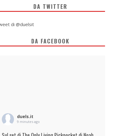
DA TWITTER
weet di @duelsit
DA FACEBOOK
duels.it
9 minutes ago
Sul set di The Only Living Pickpocket di Noah