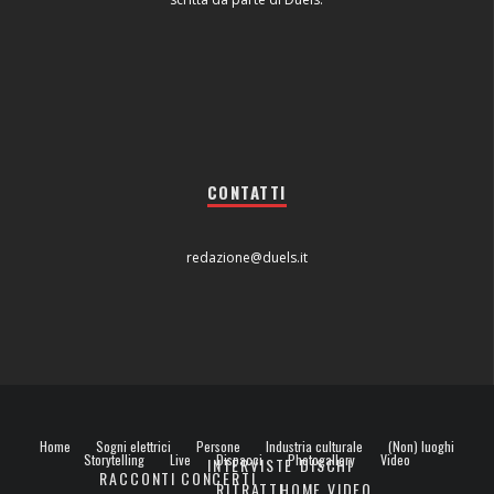
CONTATTI
redazione@duels.it
Home
Sogni elettrici
Persone
Industria culturale
(Non) luoghi
Storytelling
Live
Dispacci
Photogallery
Video
INTERVISTE
DISCHI
RACCONTI
CONCERTI
RITRATTI
HOME VIDEO