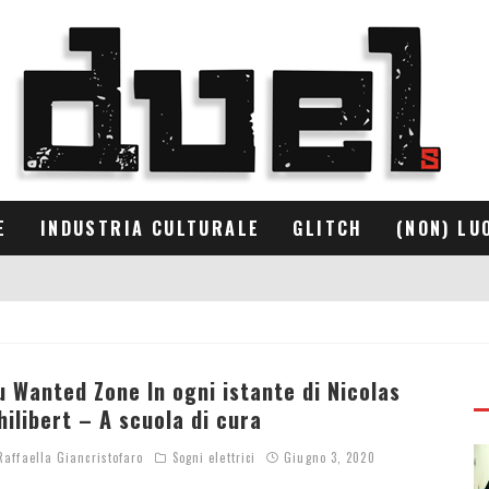
E
INDUSTRIA CULTURALE
GLITCH
(NON) LU
u Wanted Zone In ogni istante di Nicolas
hilibert – A scuola di cura
affaella Giancristofaro
Sogni elettrici
Giugno 3, 2020