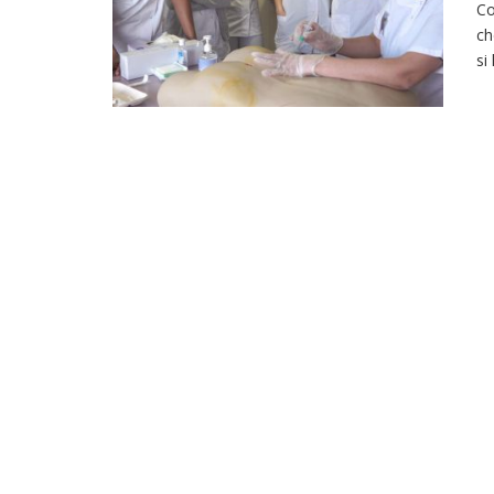
Co
ch
si