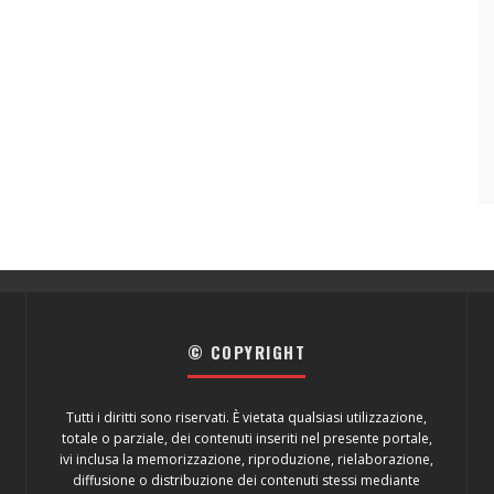
© COPYRIGHT
Tutti i diritti sono riservati. È vietata qualsiasi utilizzazione,
totale o parziale, dei contenuti inseriti nel presente portale,
ivi inclusa la memorizzazione, riproduzione, rielaborazione,
diffusione o distribuzione dei contenuti stessi mediante