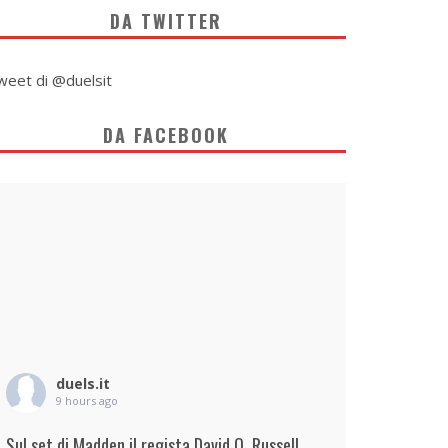
DA TWITTER
weet di @duelsit
DA FACEBOOK
duels.it
9 hours ago
Sul set di Madden il regista David O. Russell