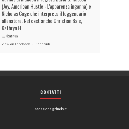
(Joy, American Hustle - L'apparenza inganna) e
Nicholas Cage che interpreta il leggendario
allenatore. Nel cast anche Christian Bale,
Kathryn H
...
Continua
View on Facebook
·
Condividi
duels.it
10 hours ago
View on Facebook
·
Condividi
CONTATTI
duels.it
10 hours ago
View on Facebook
·
Condividi
redazione@duels.it