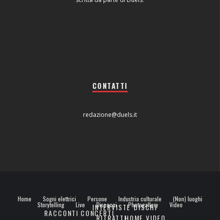
CONTATTI
redazione@duels.it
Home
Sogni elettrici
Persone
Industria culturale
(Non) luoghi
Storytelling
Live
Dispacci
Photogallery
Video
INTERVISTE
DISCHI
RACCONTI
CONCERTI
RITRATTI
HOME VIDEO