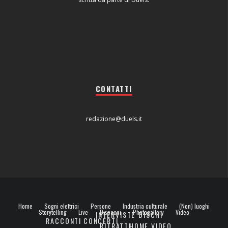
CONTATTI
redazione@duels.it
Home
Sogni elettrici
Persone
Industria culturale
(Non) luoghi
Storytelling
Live
Dispacci
Photogallery
Video
INTERVISTE
DISCHI
RACCONTI
CONCERTI
RITRATTI
HOME VIDEO