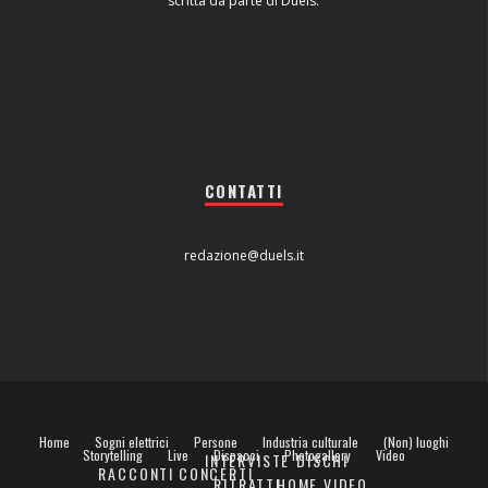
scritta da parte di Duels.
CONTATTI
redazione@duels.it
Home
Sogni elettrici
Persone
Industria culturale
(Non) luoghi
Storytelling
Live
Dispacci
Photogallery
Video
INTERVISTE
DISCHI
RACCONTI
CONCERTI
RITRATTI
HOME VIDEO