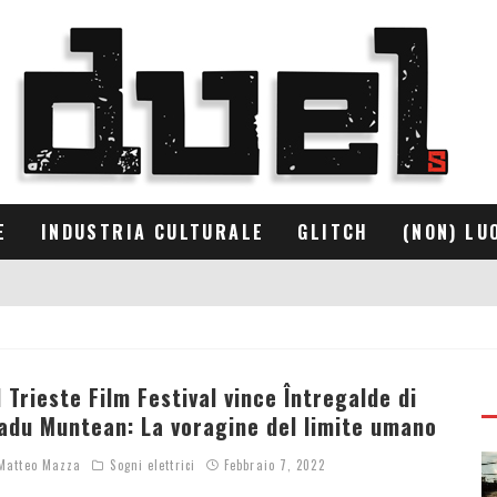
E
INDUSTRIA CULTURALE
GLITCH
(NON) LU
l Trieste Film Festival vince Întregalde di
adu Muntean: La voragine del limite umano
atteo Mazza
Sogni elettrici
Febbraio 7, 2022