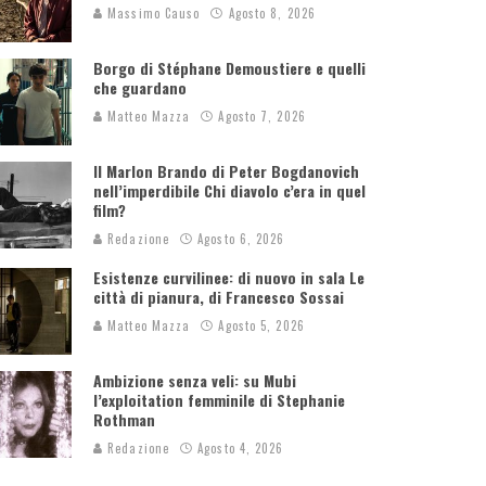
Massimo Causo
Agosto 8, 2026
Borgo di Stéphane Demoustiere e quelli
che guardano
Matteo Mazza
Agosto 7, 2026
Il Marlon Brando di Peter Bogdanovich
nell’imperdibile Chi diavolo c’era in quel
film?
Redazione
Agosto 6, 2026
Esistenze curvilinee: di nuovo in sala Le
città di pianura, di Francesco Sossai
Matteo Mazza
Agosto 5, 2026
Ambizione senza veli: su Mubi
l’exploitation femminile di Stephanie
Rothman
Redazione
Agosto 4, 2026