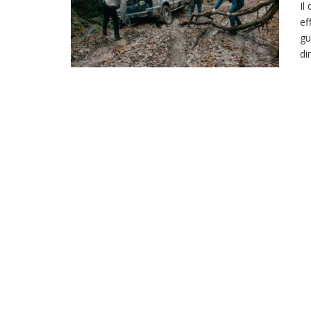
Il
ef
gu
di