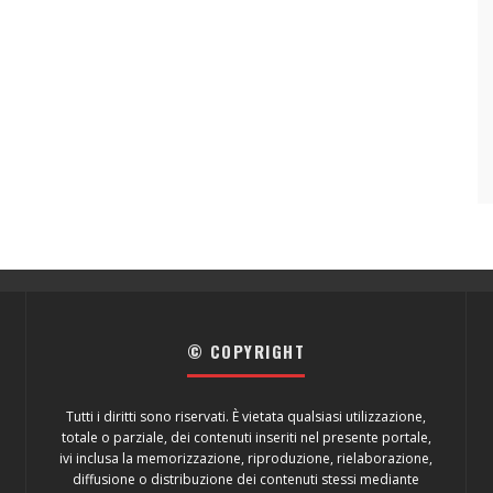
© COPYRIGHT
Tutti i diritti sono riservati. È vietata qualsiasi utilizzazione,
totale o parziale, dei contenuti inseriti nel presente portale,
ivi inclusa la memorizzazione, riproduzione, rielaborazione,
diffusione o distribuzione dei contenuti stessi mediante