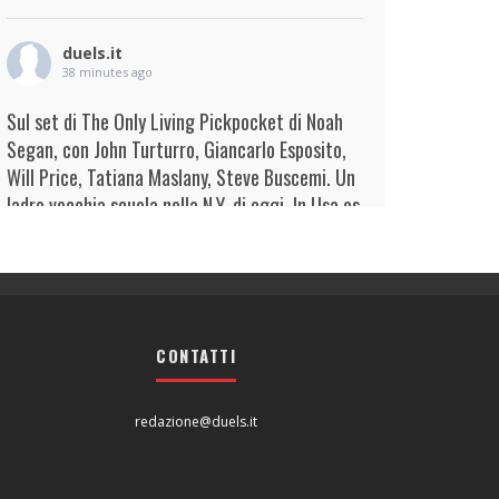
duels.it
38 minutes ago
Sul set di The Only Living Pickpocket di Noah
Segan, con John Turturro, Giancarlo Esposito,
Will Price, Tatiana Maslany, Steve Buscemi. Un
ladro vecchia scuola nella N.Y. di oggi. In Usa es
...
Continua
View on Facebook
·
Condividi
duels.it
1 hour ago
CONTATTI
View on Facebook
·
Condividi
redazione@duels.it