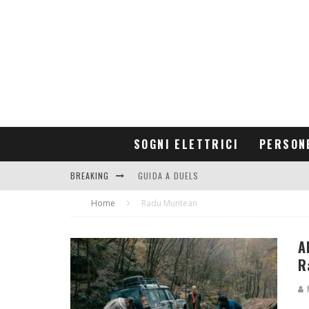
SOGNI ELETTRICI
PERSON
BREAKING
GUIDA A DUELS
Home
CONTRIBUTORS
Radu Muntean
A
R
M