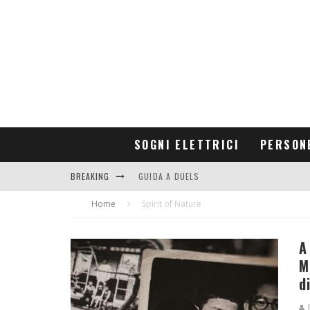
SOGNI ELETTRICI
PERSON
BREAKING
GUIDA A DUELS
Home
CONTRIBUTORS
Spirit of Nature
A
M
d
D