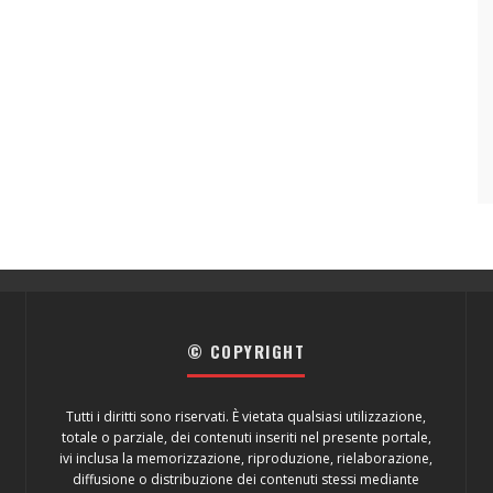
© COPYRIGHT
Tutti i diritti sono riservati. È vietata qualsiasi utilizzazione,
totale o parziale, dei contenuti inseriti nel presente portale,
ivi inclusa la memorizzazione, riproduzione, rielaborazione,
diffusione o distribuzione dei contenuti stessi mediante