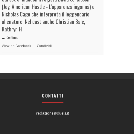
(Joy, American Hustle - L'apparenza inganna) e
Nicholas Cage che interpreta il leggendario
allenatore. Nel cast anche Christian Bale,
Kathryn H
...
Continua
View on Facebook
·
Condividi
duels.it
13 hours ago
View on Facebook
·
Condividi
CONTATTI
duels.it
13 hours ago
View on Facebook
·
Condividi
redazione@duels.it