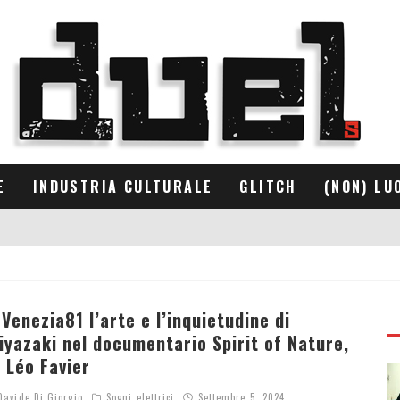
E
INDUSTRIA CULTURALE
GLITCH
(NON) LU
 Venezia81 l’arte e l’inquietudine di
iyazaki nel documentario Spirit of Nature,
i Léo Favier
avide Di Giorgio
Sogni elettrici
Settembre 5, 2024