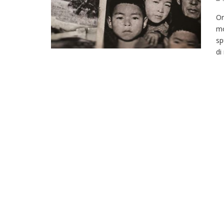
Or
mo
sp
di