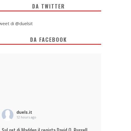
DA TWITTER
weet di @duelsit
DA FACEBOOK
duels.it
12 hours ago
Sul set di Madden il regista David O. Russell