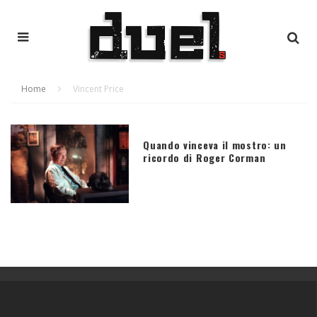
Home
Vincent Price
Quando vinceva il mostro: un
ricordo di Roger Corman