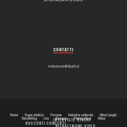
CONTATTI
redazione@duels.it
Home
Sogni elettrici
Persone
Industria culturale
(Non) luoghi
Storytelling
Live
Dispacci
Photogallery
Video
INTERVISTE
DISCHI
RACCONTI
CONCERTI
RITRATTI
HOME VIDEO