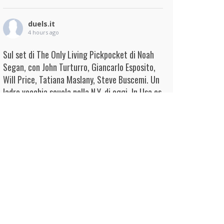
duels.it
4 hours ago
Sul set di The Only Living Pickpocket di Noah
Segan, con John Turturro, Giancarlo Esposito,
Will Price, Tatiana Maslany, Steve Buscemi. Un
ladro vecchia scuola nella N.Y. di oggi. In Usa es
...
Continua
View on Facebook
·
Condividi
duels.it
4 hours ago
View on Facebook
·
Condividi