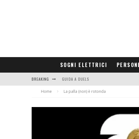
SOGNI ELETTRICI
PERSON
BREAKING
GUIDA A DUELS
Home
CONTRIBUTORS
La palla (non) è rotonda