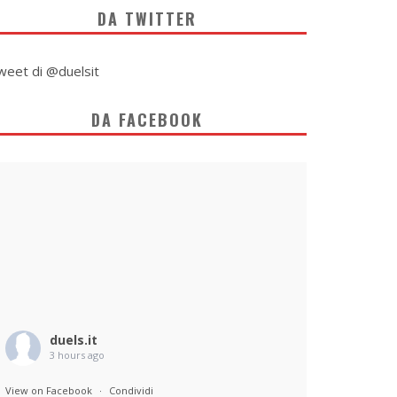
DA TWITTER
weet di @duelsit
DA FACEBOOK
duels.it
3 hours ago
View on Facebook
·
Condividi