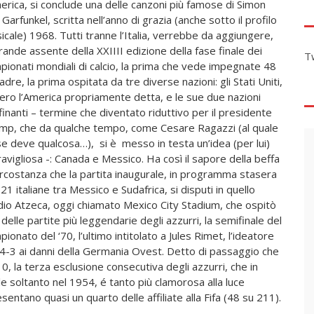
merica, si conclude una delle canzoni più famose di Simon
Garfunkel, scritta nell’anno di grazia (anche sotto il profilo
icale) 1968. Tutti tranne l’Italia, verrebbe da aggiungere,
rande assente della XXIIII edizione della fase finale dei
T
pionati mondiali di calcio, la prima che vede impegnate 48
dre, la prima ospitata da tre diverse nazioni: gli Stati Uniti,
ero l’America propriamente detta, e le sue due nazioni
finanti – termine che diventato riduttivo per il presidente
mp, che da qualche tempo, come Cesare Ragazzi (al quale
se deve qualcosa…), si è messo in testa un’idea (per lui)
avigliosa -: Canada e Messico. Ha così il sapore della beffa
circostanza che la partita inaugurale, in programma stasera
 21 italiane tra Messico e Sudafrica, si disputi in quello
dio Atzeca, oggi chiamato Mexico City Stadium, che ospitò
delle partite più leggendarie degli azzurri, la semifinale del
ionato del ‘70, l’ultimo intitolato a Jules Rimet, l’ideatore
 4-3 ai danni della Germania Ovest. Detto di passaggio che
, la terza esclusione consecutiva degli azzurri, che in
le soltanto nel 1954, é tanto più clamorosa alla luce
entano quasi un quarto delle affiliate alla Fifa (48 su 211).