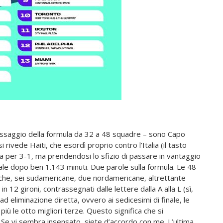
passaggio della formula da 32 a 48 squadre – sono Capo
ivede Haiti, che esordì proprio contro l’Italia (il tasto
a per 3-1, ma prendendosi lo sfizio di passare in vantaggio
nale dopo ben 1.143 minuti. Due parole sulla formula. Le 48
tiche, sei sudamericane, due nordamericane, altrettante
n 12 gironi, contrassegnati dalle lettere dalla A alla L (sì,
ad eliminazione diretta, ovvero ai sedicesimi di finale, le
iù le otto migliori terze. Questo significa che si
 Se vi sembra insensato, siete d’accordo con me. L’ultima