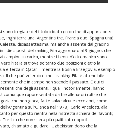
i sono fregiate del titolo iridato (in ordine di apparizione:
e, Inghilterra una, Argentina tre, Francia due, Spagna una)
a Celeste, diciassettesima, ma anche assente dal gradino
imi dieci posti del ranking Fifa aggiornato al 3 giugno, che
e ai campioni in carica, mentre i Leoni d’oltremanica sono
 vero l’Italia si trova soltanto due posizioni dietro la
sia e terza in Qatar – mentre la Bosnia Erzegovia, esempio
Il che può voler dire che il ranking Fifa è attendibile
cemente che in campo non scende il passato. E qui ci
esenti che degli assenti, i quali, notoriamente, hanno
rà comunque rappresentata da tre allenatori (oltre che
egoria che non gioca, fatte salve alcune eccezioni, come
dell’Argentina sull’Olanda nel 1978): Carlo Ancelotti, alla
anto per questo rientra nella ristretta schiera dei favoriti;
 Turchia che non si era più qualificata dopo il
aro, chiamato a guidare l’Uzbekistan dopo che la