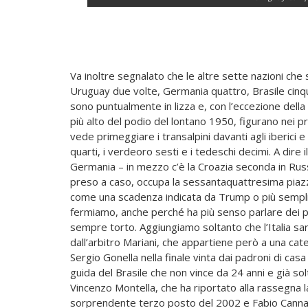
Va inoltre segnalato che le altre sette nazioni che s
Uruguay due volte, Germania quattro, Brasile cinqu
sono puntualmente in lizza e, con l’eccezione dell
più alto del podio del lontano 1950, figurano nei pr
vede primeggiare i transalpini davanti agli iberici 
quarti, i verdeoro sesti e i tedeschi decimi. A dire il
Germania – in mezzo c’è la Croazia seconda in Rus
preso a caso, occupa la sessantaquattresima piazza. 
come una scadenza indicata da Trump o più sempli
fermiamo, anche perché ha più senso parlare dei pr
sempre torto. Aggiungiamo soltanto che l’Italia sa
dall’arbitro Mariani, che appartiene però a una cat
Sergio Gonella nella finale vinta dai padroni di casa 
guida del Brasile che non vince da 24 anni e già solt
Vincenzo Montella, che ha riportato alla rassegna la
sorprendente terzo posto del 2002 e Fabio Cannav