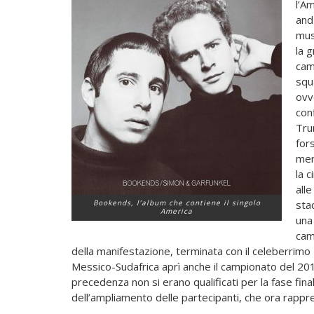
l’A
and 
mus
la g
cam
squa
ovv
con
Tru
for
mer
la 
alle
Bookends
, l’album che contiene il singolo
sta
America
una 
camp
della manifestazione, terminata con il celeberrimo
Messico-Sudafrica aprì anche il campionato del 2010
precedenza non si erano qualificati per la fase fina
dell’ampliamento delle partecipanti, che ora rappres