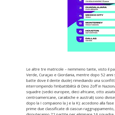
Le altre tre matricole – nemmeno tante, visto il 
Verde, Curaçao e Giordania, mentre dopo 52 anni si r
batte dove il dente duole) rimediando una sconfitt
interrompendo l’imbattibilità di Dino Zoff in Nazio
squadre (sedici europee, dieci africane, otto asia
centroamericane, caraibiche e australi) sono divise i
dopo la I compaiono la J e la K): accedono alla fase 
prime due classificate di ciascun raggruppamento, p
disputeranno 72 partite per eliminare 16 squadre.