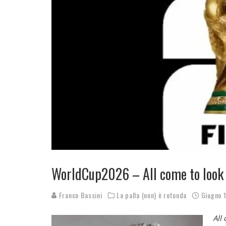
WorldCup2026 – All come to look
Franco Bassini
La palla (non) è rotonda
Giugno 
All