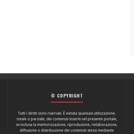
© COPYRIGHT
Tutti i diritti sono riservati. È vietata qualsiasi utilizzazione,
totale o parziale, dei contenuti inseriti nel presente portale,
ivi inclusa la memorizzazione, riproduzione, rielaborazione,
diffusione o distribuzione dei contenuti stessi mediante