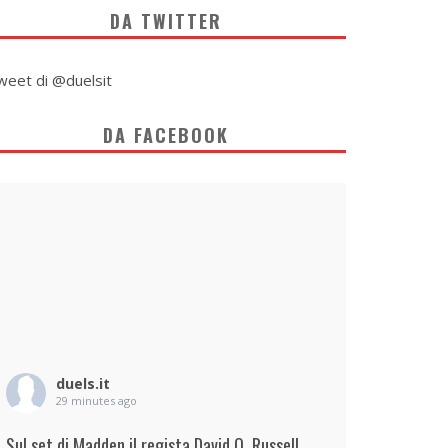
DA TWITTER
weet di @duelsit
DA FACEBOOK
duels.it
29 minutes ago
Sul set di Madden il regista David O. Russell