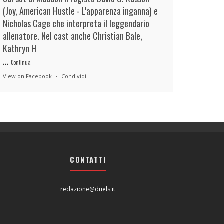
(Joy, American Hustle - L'apparenza inganna) e
Nicholas Cage che interpreta il leggendario
allenatore. Nel cast anche Christian Bale,
Kathryn H
...
Continua
View on Facebook
·
Condividi
duels.it
1 hour ago
View on Facebook
·
Condividi
CONTATTI
duels.it
1 hour ago
View on Facebook
·
Condividi
redazione@duels.it