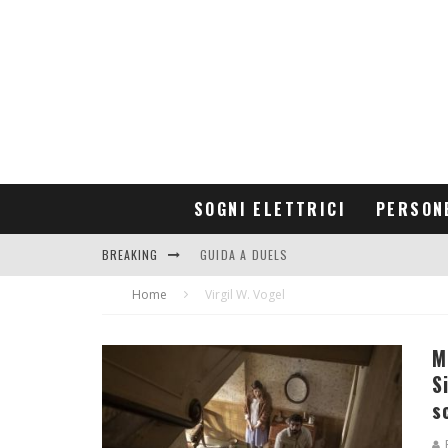
SOGNI ELETTRICI
PERSON
BREAKING
GUIDA A DUELS
Home
CONTRIBUTORS
Virgil W. Vogel
M
S
s
R