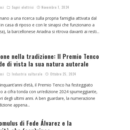
esi
Sogni elettrici
Novembre 1, 2024
no a una ricerca sulla propria famiglia attivata dal
in casa di riposo e con le sinapsi che funzionano a
a), la barcellonese Ariadna si ritrova davanti ai resti
...
one nella tradizione: Il Premio Tenco
de di vista la sua natura autorale
esi
Industria culturale
Ottobre 25, 2024
cinquant’anni d’età, il Premio Tenco ha festeggiato
rio a cifra tonda con un’edizione 2024 spumeggiante,
iori degli ultimi anni. A ben guardare, la numerazione
edizione appena
...
omulus di Fede Álvarez e la