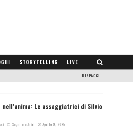
OGHI
STORYTELLING
LIVE
DISPACCI
o nell’anima: Le assaggiatrici di Silvio
esi
Sogni elettrici
Aprile 9, 2025