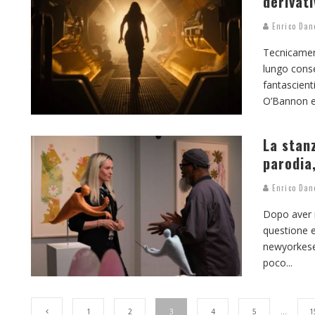
derivati
Enrico Dan
Tecnicament
lungo conse
fantascient
O’Bannon e
La stanz
parodia
Enrico Dan
Dopo aver m
questione e
newyorkese 
poco
...
1
2
3
4
5
…
1