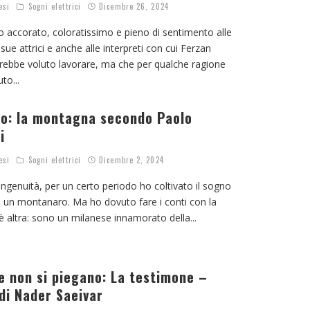
esi
Sogni elettrici
Dicembre 26, 2024
accorato, coloratissimo e pieno di sentimento alle
sue attrici e anche alle interpreti con cui Ferzan
rebbe voluto lavorare, ma che per qualche ragione
uto
...
io: la montagna secondo Paolo
i
esi
Sogni elettrici
Dicembre 2, 2024
ingenuità, per un certo periodo ho coltivato il sogno
e un montanaro. Ma ho dovuto fare i conti con la
 è altra: sono un milanese innamorato della
...
e non si piegano: La testimone –
di Nader Saeivar