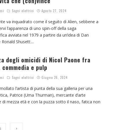
vità che (con)vince
esi
Sogni elettrici
Agosto 27, 2024
e va inquadrato come il seguito di Alien, sebbene a
rvi l’apparenza di uno spin-off della saga
ifica avviata nel 1979 a partire da un’idea di Dan
 Ronald Shusett:
...
a degli omicidi di Nicol Paone fra
, commedia e pulp
esi
Sogni elettrici
Giugno 26, 2024
ollato l’artista di punta della sua galleria per una
tica, Patrice (Uma Thurman), mercante d’arte
di mezza età e con la puzza sotto il naso, fatica non
5