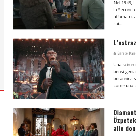
Nel 1943, l
la Seconda
affamato, a
sui
...
L’astra
Enrico Dan
Una scimmia
bensì genial
britannica 
come una c
Diamant
Özpetek 
alle do