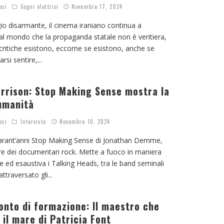
esi
Sogni elettrici
Novembre 17, 2024
o disarmante, il cinema iraniano continua a
al mondo che la propaganda statale non è veritiera,
 critiche esistono, eccome se esistono, anche se
arsi sentire,
...
arrison: Stop Making Sense mostra la
umanità
esi
Interviste
Novembre 10, 2024
rant’anni Stop Making Sense di Jonathan Demme,
are dei documentari rock. Mette a fuoco in maniera
e ed esaustiva i Talking Heads, tra le band seminali
ttraversato gli
...
onto di formazione: Il maestro che
il mare di Patricia Font