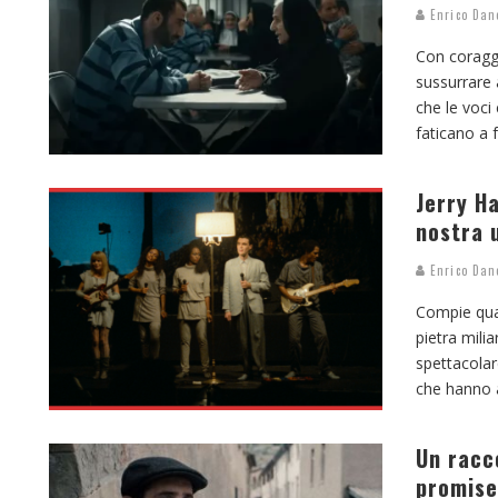
Enrico Dan
Con coraggi
sussurrare 
che le voci
faticano a f
Jerry H
nostra 
Enrico Dan
Compie qua
pietra mili
spettacolar
che hanno a
Un racc
promise 