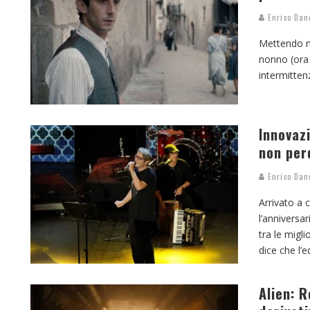
Enrico Dan
Mettendo ma
nonno (ora 
intermittenz
Innovazi
non per
Enrico Dan
Arrivato a 
l’anniversa
tra le migl
dice che l’
Alien: R