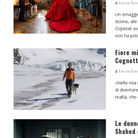
Enrico Dan
Un omaggio 
donne, alle 
Özpetek av
non ha pot
Fiore m
Cognett
Enrico Dan
«Nella mia 
di diventar
realtà, che
Le donn
Shahed 