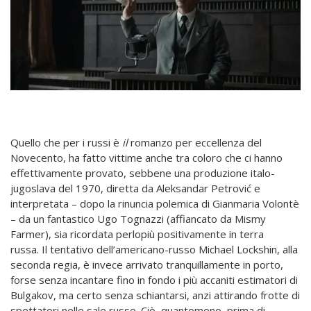
Quello che per i russi è
il
romanzo
per eccellenza del
Novecento, ha fatto vittime anche tra coloro che ci hanno
effettivamente provato, sebbene una produzione italo-
jugoslava del 1970, diretta da Aleksandar Petrović e
interpretata – dopo la rinuncia polemica di Gianmaria Volontè
– da un fantastico Ugo Tognazzi (affiancato da Mismy
Farmer), sia ricordata perlopiù positivamente in terra
russa. Il tentativo dell’americano-russo Michael Lockshin, alla
seconda regia, è invece arrivato tranquillamente in porto,
forse senza incantare fino in fondo i più accaniti estimatori di
Bulgakov, ma certo senza schiantarsi, anzi attirando frotte di
spettatori nelle sale russe. Ciò, quantomeno, prima di