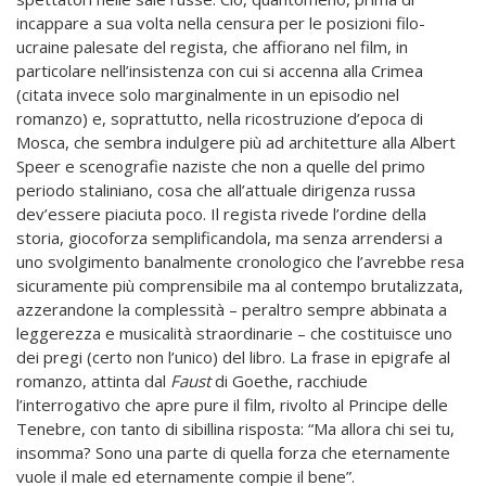
incappare a sua volta nella censura per le posizioni filo-
ucraine palesate del regista, che affiorano nel film, in
particolare nell’insistenza con cui si accenna alla Crimea
(citata invece solo marginalmente in un episodio nel
romanzo) e, soprattutto, nella ricostruzione d’epoca di
Mosca, che sembra indulgere più ad architetture alla Albert
Speer e scenografie naziste che non a quelle del primo
periodo staliniano, cosa che all’attuale dirigenza russa
dev’essere piaciuta poco. Il regista rivede l’ordine della
storia, giocoforza semplificandola, ma senza arrendersi a
uno svolgimento banalmente cronologico che l’avrebbe resa
sicuramente più comprensibile ma al contempo brutalizzata,
azzerandone la complessità – peraltro sempre abbinata a
leggerezza e musicalità straordinarie – che costituisce uno
dei pregi (certo non l’unico) del libro. La frase in epigrafe al
romanzo, attinta dal
Faust
di Goethe, racchiude
l’interrogativo che apre pure il film, rivolto al Principe delle
Tenebre, con tanto di sibillina risposta: “Ma allora chi sei tu,
insomma? Sono una parte di quella forza che eternamente
vuole il male ed eternamente compie il bene”.