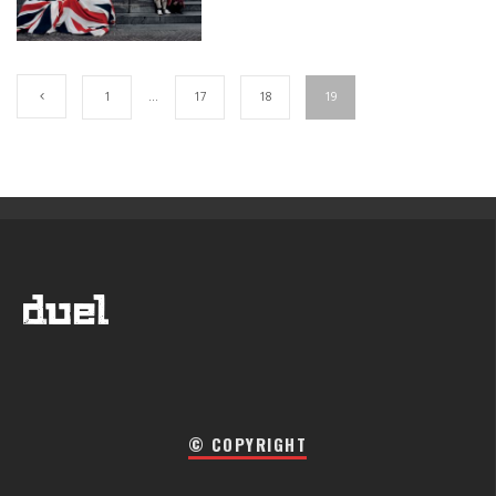
1
…
17
18
19
© COPYRIGHT