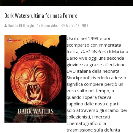
Dark Waters: ultima fermata l’orrore
Davide Di Giorgio
Home video
Marzo 12, 2018
Uscito nel 1993 e poi
scomparso con immeritata
fretta,
Dark Waters
di Mariano
Baino vive oggi una seconda
giovinezza grazie all’edizione
DVD italiana della neonata
Shockproof: rivederlo adesso
significa compiere perciò un
vero salto nel tempo, a
quando l’opera faceva
capolino dalle nostre parti
solo attraverso gli scambi dei
collezionisti, i mercati
cinematografici o la
trasmissione sulla defunta