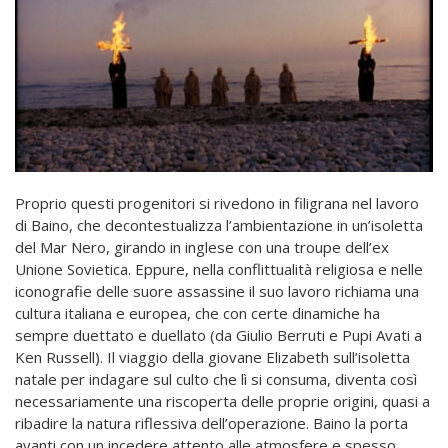
Proprio questi progenitori si rivedono in filigrana nel lavoro
di Baino, che decontestualizza l’ambientazione in un’isoletta
del Mar Nero, girando in inglese con una troupe dell’ex
Unione Sovietica. Eppure, nella conflittualità religiosa e nelle
iconografie delle suore assassine il suo lavoro richiama una
cultura italiana e europea, che con certe dinamiche ha
sempre duettato e duellato (da Giulio Berruti e Pupi Avati a
Ken Russell). Il viaggio della giovane Elizabeth sull’isoletta
natale per indagare sul culto che lì si consuma, diventa così
necessariamente una riscoperta delle proprie origini, quasi a
ribadire la natura riflessiva dell’operazione. Baino la porta
avanti con un incedere attento alle atmosfere e spesso