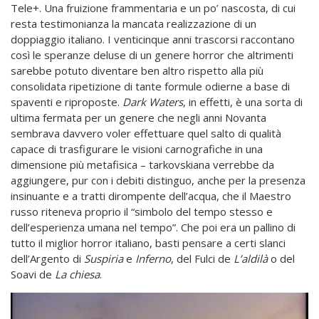
Tele+. Una fruizione frammentaria e un po’ nascosta, di cui
resta testimonianza la mancata realizzazione di un
doppiaggio italiano. I venticinque anni trascorsi raccontano
così le speranze deluse di un genere horror che altrimenti
sarebbe potuto diventare ben altro rispetto alla più
consolidata ripetizione di tante formule odierne a base di
spaventi e riproposte.
Dark Waters
, in effetti, è una sorta di
ultima fermata per un genere che negli anni Novanta
sembrava davvero voler effettuare quel salto di qualità
capace di trasfigurare le visioni carnografiche in una
dimensione più metafisica – tarkovskiana verrebbe da
aggiungere, pur con i debiti distinguo, anche per la presenza
insinuante e a tratti dirompente dell’acqua, che il Maestro
russo riteneva proprio il “simbolo del tempo stesso e
dell’esperienza umana nel tempo”. Che poi era un pallino di
tutto il miglior horror italiano, basti pensare a certi slanci
dell’Argento di
Suspiria
e
Inferno
, del Fulci de
L’aldil
à
o del
Soavi de
La chiesa
.