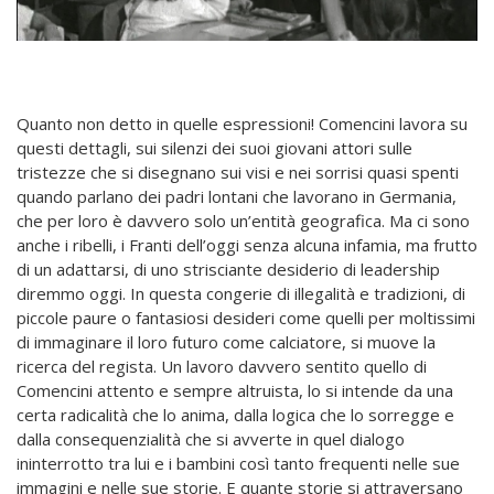
Quanto non detto in quelle espressioni! Comencini lavora su
questi dettagli, sui silenzi dei suoi giovani attori sulle
tristezze che si disegnano sui visi e nei sorrisi quasi spenti
quando parlano dei padri lontani che lavorano in Germania,
che per loro è davvero solo un’entità geografica. Ma ci sono
anche i ribelli, i Franti dell’oggi senza alcuna infamia, ma frutto
di un adattarsi, di uno strisciante desiderio di leadership
diremmo oggi. In questa congerie di illegalità e tradizioni, di
piccole paure o fantasiosi desideri come quelli per moltissimi
di immaginare il loro futuro come calciatore, si muove la
ricerca del regista. Un lavoro davvero sentito quello di
Comencini attento e sempre altruista, lo si intende da una
certa radicalità che lo anima, dalla logica che lo sorregge e
dalla consequenzialità che si avverte in quel dialogo
ininterrotto tra lui e i bambini così tanto frequenti nelle sue
immagini e nelle sue storie. E quante storie si attraversano