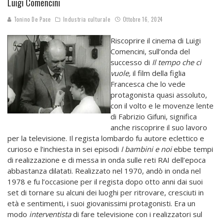
Luigi Comencini
Tonino De Pace
Industria culturale
Ottobre 16, 2024
Riscoprire il cinema di Luigi
Comencini, sull’onda del
successo di
Il tempo che ci
vuole,
il film della figlia
Francesca che lo vede
protagonista quasi assoluto,
con il volto e le movenze lente
di Fabrizio Gifuni, significa
anche riscoprire il suo lavoro
per la televisione. Il regista lombardo fu autore eclettico e
curioso e l’inchiesta in sei episodi
I bambini e noi
ebbe tempi
di realizzazione e di messa in onda sulle reti RAI dell’epoca
abbastanza dilatati. Realizzato nel 1970, andò in onda nel
1978 e fu l’occasione per il regista dopo otto anni dai suoi
set di tornare su alcuni dei luoghi per ritrovare, cresciuti in
età e sentimenti, i suoi giovanissimi protagonisti. Era un
modo
interventista
di fare televisione con i realizzatori sul