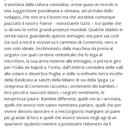
transitava dalla cultura contadina, ormai quasi un ricordo e
una suggestione pasoliniana e olmiana, ad un’Italia dello
sviluppo, che non era il boom ma che avrebbe comunque
piazzato il nostro Paese – nonostante tutto – tra quelle che
si dicono le sette grandi potenze mondiali. Qualche dubbio in
verità nasce guardando queste immagini, ma pare sia così!
Da sud a nord e viceversa il cammino di Comencini, vero e
non solo ideale, testimoniato dalla macchina da presa al
seguito con quel cordone ombelicale che lo lega al
microfono, la sua arma insieme alle immagini, ci porta in giro
per l’Italia da Napoli a Torino, dall’Umbria contadina delle valli
alla solare e desertica Puglia, e dalle sconfinate terre incolte
della Basilicata ai salotti della Milano di via della Spiga. La
cinepresa di Comencini racconta i sentimenti dei bambini, i
loro piccoli e nascosti dolori, i segreti sentimenti, le
inespresse paure. Bambini differenti, quelli con la
r
arrotata,
quelli che invece non sanno nemmeno parlare, quelli che per
vivere devono lavorare e a mezzogiorno mangiare un pane
più grande di loro e quelli che invece vivono negli agi di un
quartiere opulento mentre a pochissimi chilometri da lì