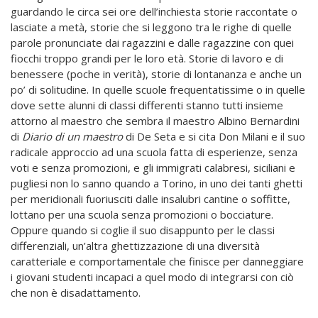
guardando le circa sei ore dell’inchiesta storie raccontate o
lasciate a metà, storie che si leggono tra le righe di quelle
parole pronunciate dai ragazzini e dalle ragazzine con quei
fiocchi troppo grandi per le loro età. Storie di lavoro e di
benessere (poche in verità), storie di lontananza e anche un
po’ di solitudine. In quelle scuole frequentatissime o in quelle
dove sette alunni di classi differenti stanno tutti insieme
attorno al maestro che sembra il maestro Albino Bernardini
di
Diario di un maestro
di De Seta e si cita Don Milani e il suo
radicale approccio ad una scuola fatta di esperienze, senza
voti e senza promozioni, e gli immigrati calabresi, siciliani e
pugliesi non lo sanno quando a Torino, in uno dei tanti ghetti
per meridionali fuoriusciti dalle insalubri cantine o soffitte,
lottano per una scuola senza promozioni o bocciature.
Oppure quando si coglie il suo disappunto per le classi
differenziali, un’altra ghettizzazione di una diversità
caratteriale e comportamentale che finisce per danneggiare
i giovani studenti incapaci a quel modo di integrarsi con ciò
che non è disadattamento.