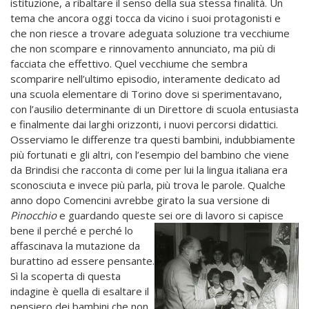
istituzione, a ribaltare il senso della sua stessa finalità. Un
tema che ancora oggi tocca da vicino i suoi protagonisti e
che non riesce a trovare adeguata soluzione tra vecchiume
che non scompare e rinnovamento annunciato, ma più di
facciata che effettivo. Quel vecchiume che sembra
scomparire nell’ultimo episodio, interamente dedicato ad
una scuola elementare di Torino dove si sperimentavano,
con l’ausilio determinante di un Direttore di scuola entusiasta
e finalmente dai larghi orizzonti, i nuovi percorsi didattici.
Osserviamo le differenze tra questi bambini, indubbiamente
più fortunati e gli altri, con l’esempio del bambino che viene
da Brindisi che racconta di come per lui la lingua italiana era
sconosciuta e invece più parla, più trova le parole. Qualche
anno dopo Comencini avrebbe girato la sua versione di
Pinocchio
e guardando queste sei ore di lavoro si capisce
bene il perché e
perché lo
affascinava la mutazione da
burattino ad essere pensante.
Sì la scoperta di questa
indagine è quella di esaltare il
pensiero dei bambini che non