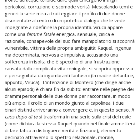
pericolosi, corruzione e scomode verità. Mescolando temi e
generi la serie mira a tratteggiare il profilo di due donne
disorientate al centro di un ipotetico dialogo che le vede
impegnate a ridefinire la propria identità. Viruca appare
come una
femme fatale
energica, sensuale, cinica e
razionale, consapevole del suo fare manipolatorio si scoprirà
vulnerabile, vittima della propria ambiguità; Raquel, ingenua
ma determinata, nervosa e impulsiva, accusando una
sofferenza irrisolta che è specchio di una frustrazione
causata dalla complicata vita coniugale, si scoprirà oppressa
e perseguitata da ingombranti fantasmi (la madre defunta e,
appunto, Viruca).
L’intenzione di Montero (che dirige anche
alcuni episodi) è chiara fin da subito: entrare nelle pieghe dei
drammi personali delle due donne per raccontare, in modo
più ampio, il crollo di un mondo giunto al capolinea. I due
binari distinti arriveranno a convergere e, in questo senso,
Il
caos dopo di te
si trasforma in una serie sulla crisi del reale
(come dichiara la stessa Raquel quando nel finale ammetterà
di fare fatica a distinguere verità e finzione), elemento
declinato attraverso lo spettro relazionale, morale,