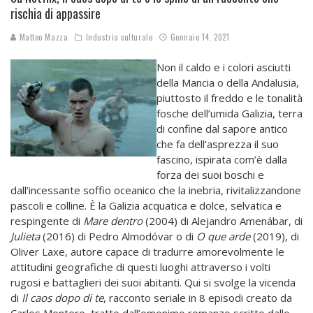
rischia di appassire
Matteo Mazza
Industria culturale
Gennaio 14, 2021
Non il caldo e i colori asciutti
della Mancia o della Andalusia,
piuttosto il freddo e le tonalità
fosche dell’umida Galizia, terra
di confine dal sapore antico
che fa dell’asprezza il suo
fascino, ispirata com’è dalla
forza dei suoi boschi e
dall’incessante soffio oceanico che la inebria, rivitalizzandone
pascoli e colline. È la Galizia acquatica e dolce, selvatica e
respingente di
Mare dentro
(2004) di Alejandro Amenábar, di
Julieta
(2016) di Pedro Almodóvar o di
O que arde
(2019), di
Oliver Laxe, autore capace di tradurre amorevolmente le
attitudini geografiche di questi luoghi attraverso i volti
rugosi e battaglieri dei suoi abitanti. Qui si svolge la vicenda
di
Il caos dopo di te
, racconto seriale in 8 episodi creato da
Carlos Montero, tratto dall’omonimo romanzo scritto dallo