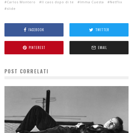
Carlos Montero
Il caos dopo di te
Imma Cuesta
Netflix
slide
FACEBOOK
TWITTER
PINTEREST
EMAIL
POST CORRELATI