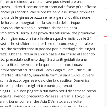
 fioretto e dimostra che la trave può diventare una
liuzza. E direi di cominciare proprio dalla frase più a effetto
anche più criptica, che si presta però a illustrare l’impresa
piuta dalle ginnaste azzurre nella gara di qualificazione
T
 le ha viste impegnate nella seconda delle cinque
divisioni che si sono succedute da mane a sera
l’impianto di Bercy. Una prova delicatissima, che promuove
otto migliori nazionali alla finale a squadre, individua le 24
naste che si sfideranno per l’oro del concorso generale e
otto che scenderanno in pedana per le medaglie dei singoli
rezzi. Ebbene, l’Italia di Enrico Casella ha chiuso al secondo
to, preceduta soltanto dagli Stati Uniti guidati da una
rovata Biles, per vedere la quale sono accorsi quasi
timila spettatori, tra i quali Lady Gaga e Tom Cruise. Un
 di martedì alle 18.15, quando la formula sarà 5-3-3, ovvero
scun attrezzo, ogni esercizio che fa classifica. Domenica
lete in pedana, i migliori tre punteggi tenuti in
agli USA di non pagare alcun dazio per il disastroso corpo
pecialità, avendo preceduto Vanessa Ferrari a Tokyo. La
ra in tribuna, come anche Asia D’Amato, a sua volte
one nell’assistere alla clamorosa disavventura della sua