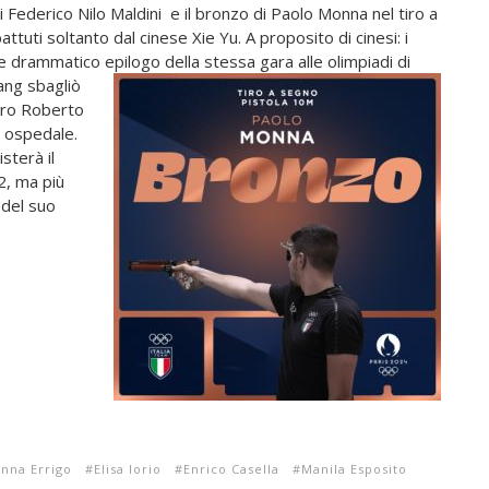
 Federico Nilo Maldini e il bronzo di Paolo Monna nel tiro a
ttuti soltanto dal cinese Xie Yu. A proposito di cinesi: i
e drammatico epilogo della stessa gara alle olimpiadi di
ang sbagliò
stro Roberto
n ospedale.
sterà il
2, ma più
 del suo
anna Errigo
Elisa Iorio
Enrico Casella
Manila Esposito