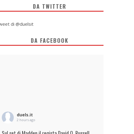
DA TWITTER
weet di @duelsit
DA FACEBOOK
duels.it
2 hours ago
Sul set di Madden il regista David O. Russell