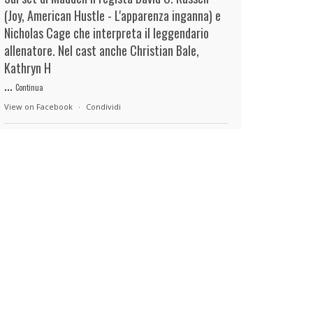
(Joy, American Hustle - L'apparenza inganna) e
Nicholas Cage che interpreta il leggendario
allenatore. Nel cast anche Christian Bale,
Kathryn H
...
Continua
View on Facebook
·
Condividi
duels.it
3 hours ago
View on Facebook
·
Condividi
duels.it
3 hours ago
View on Facebook
·
Condividi