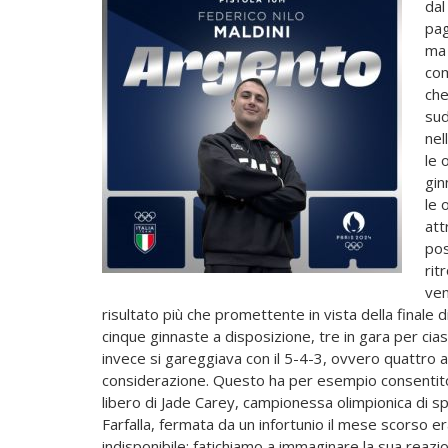
dal
pag
ma 
com
che
sud
nel
le 
gin
le 
att
pos
rit
ven
risultato più che promettente in vista della finale
cinque ginnaste a disposizione, tre in gara per cia
invece si gareggiava con il 5-4-3, ovvero quattro at
considerazione. Questo ha per esempio consentito 
libero di Jade Carey, campionessa olimpionica di s
Farfalla, fermata da un infortunio il mese scorso e
indisponibile: fatichiamo a immaginare la sua reazi