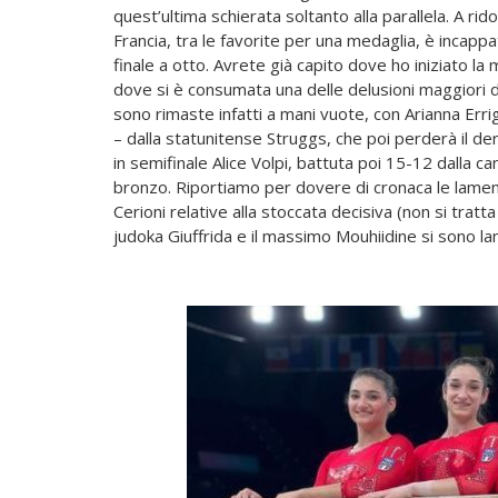
quest’ultima schierata soltanto alla parallela. A ri
Francia, tra le favorite per una medaglia, è incapp
finale a otto. Avrete già capito dove ho iniziato la
dove si è consumata una delle delusioni maggiori di
sono rimaste infatti a mani vuote, con Arianna Errig
– dalla statunitense Struggs, che poi perderà il der
in semifinale Alice Volpi, battuta poi 15-12 dalla c
bronzo. Riportiamo per dovere di cronaca le lamen
Cerioni relative alla stoccata decisiva (non si tratt
judoka Giuffrida e il massimo Mouhiidine si sono lam