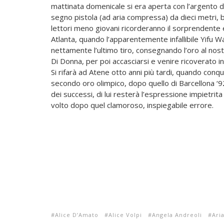
mattinata domenicale si era aperta con l’argento di
segno pistola (ad aria compressa) da dieci metri, ba
lettori meno giovani ricorderanno il sorprendente 
Atlanta, quando l’apparentemente infallibile
Yifu W
nettamente l’ultimo tiro, consegnando l’oro al no
Di Donna, per poi accasciarsi e venire ricoverato i
Si rifarà ad Atene otto anni più tardi, quando conqui
secondo oro olimpico, dopo quello di Barcellona ‘9
dei successi, di lui resterà l’espressione impietrita
volto dopo quel clamoroso, inspiegabile errore.
Alice D’Amato
Alice Volpi
Angela Andreoli
Ari