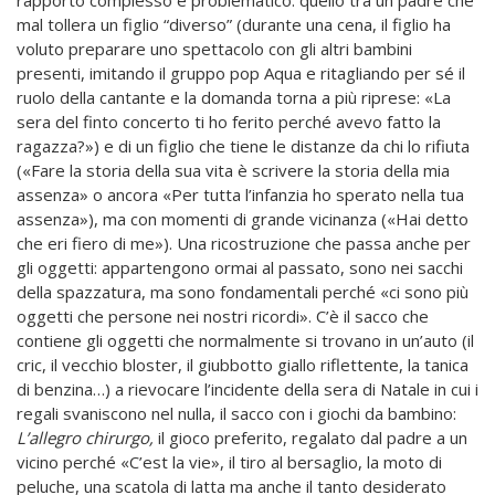
mal tollera un figlio “diverso” (durante una cena, il figlio ha
voluto preparare uno spettacolo con gli altri bambini
presenti, imitando il gruppo pop Aqua e ritagliando per sé il
ruolo della cantante e la domanda torna a più riprese: «La
sera del finto concerto ti ho ferito perché avevo fatto la
ragazza?») e di un figlio che tiene le distanze da chi lo rifiuta
(«Fare la storia della sua vita è scrivere la storia della mia
assenza» o ancora «Per tutta l’infanzia ho sperato nella tua
assenza»), ma con momenti di grande vicinanza («Hai detto
che eri fiero di me»). Una ricostruzione che passa anche per
gli oggetti: appartengono ormai al passato, sono nei sacchi
della spazzatura, ma sono fondamentali perché «ci sono più
oggetti che persone nei nostri ricordi». C’è il sacco che
contiene gli oggetti che normalmente si trovano in un’auto (il
cric, il vecchio bloster, il giubbotto giallo riflettente, la tanica
di benzina…) a rievocare l’incidente della sera di Natale in cui i
regali svaniscono nel nulla, il sacco con i giochi da bambino:
L’allegro chirurgo,
il gioco preferito, regalato dal padre a un
vicino perché «C’est la vie», il tiro al bersaglio, la moto di
peluche, una scatola di latta ma anche il tanto desiderato