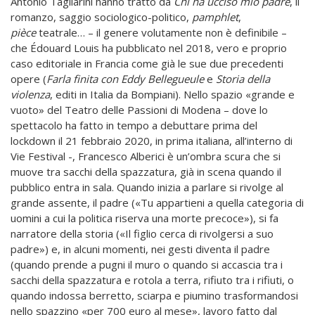
Antonio Tagliarini hanno tratto da
Chi ha ucciso mio padre
, il
romanzo, saggio sociologico-politico,
pamphlet
,
pièce
teatrale… – il genere volutamente non è definibile –
che Édouard Louis ha pubblicato nel 2018, vero e proprio
caso editoriale in Francia come già le sue due precedenti
opere (
Farla finita con Eddy Bellegueule
e
Storia della
violenza
, editi in Italia da Bompiani). Nello spazio «grande e
vuoto» del Teatro delle Passioni di Modena – dove lo
spettacolo ha fatto in tempo a debuttare prima del
lockdown il 21 febbraio 2020, in prima italiana, all’interno di
Vie Festival -, Francesco Alberici è un’ombra scura che si
muove tra sacchi della spazzatura, già in scena quando il
pubblico entra in sala. Quando inizia a parlare si rivolge al
grande assente, il padre («Tu appartieni a quella categoria di
uomini a cui la politica riserva una morte precoce»), si fa
narratore della storia («Il figlio cerca di rivolgersi a suo
padre») e, in alcuni momenti, nei gesti diventa il padre
(quando prende a pugni il muro o quando si accascia tra i
sacchi della spazzatura e rotola a terra, rifiuto tra i rifiuti, o
quando indossa berretto, sciarpa e piumino trasformandosi
nello spazzino «per 700 euro al mese», lavoro fatto dal