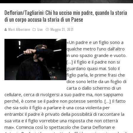
Deflorian/Tagliarini: Chi ha ucciso mio padre, quando la storia
di un corpo accusa la storia di un Paese
Marì Alberione
Live
Maggio 21, 2021
«Un padre e un figlio sono a
qualche metro l’uno dall’altro
in uno spazio grande e vuoto.
[…] il figlio e il padre non si
guardano quasi mai. Solo il
figlio parla, le prime frasi che
dice sono lette da un foglio di
carta o dallo schermo di un
cellulare, cerca di rivolgersi a suo padre ma, non sappiamo
perché, è come se il padre non potesse sentirlo. […] Il fatto
che sia solo il figlio a parlare è una cosa violenta per
entrambi: il padre è privato della possibilità di raccontare la
sua vita e il figlio vorrebbe una risposta che non otterrà
mai». Comincia così lo spettacolo che Daria Deflorian e