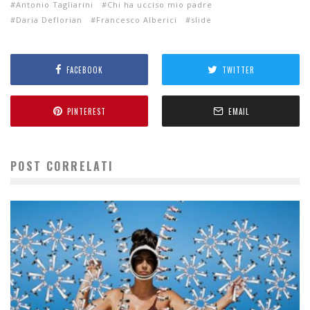
Antonio Tagliarini
Chi ha ucciso mio padre
Daria Deflorian
Francesco Alberici
slide
FACEBOOK
TWITTER
PINTEREST
EMAIL
POST CORRELATI