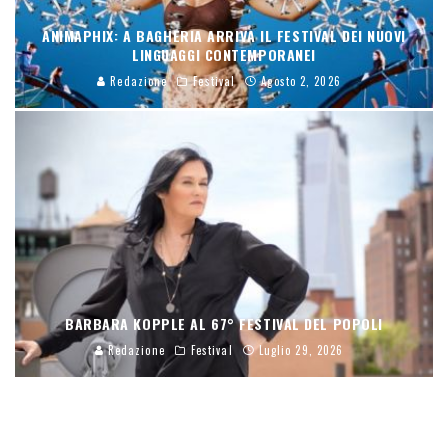
ANIMAPHIX: A BAGHERIA ARRIVA IL FESTIVAL DEI NUOVI
LINGUAGGI CONTEMPORANEI
Redazione
Festival
Agosto 2, 2026
BARBARA KOPPLE AL 67° FESTIVAL DEL POPOLI
Redazione
Festival
Luglio 29, 2026