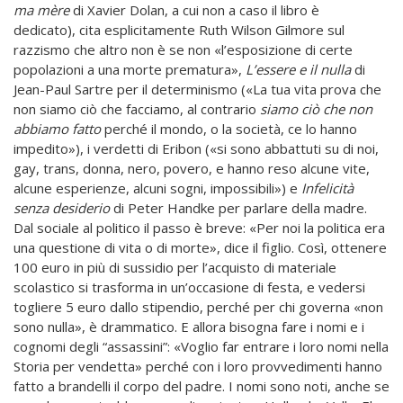
ma mère
di Xavier Dolan, a cui non a caso il libro è
dedicato), cita esplicitamente Ruth Wilson Gilmore sul
razzismo che altro non è se non «l’esposizione di certe
popolazioni a una morte prematura»,
L’essere e il nulla
di
Jean-Paul Sartre per il determinismo («La tua vita prova che
non siamo ciò che facciamo, al contrario
siamo ciò che non
abbiamo fatto
perché il mondo, o la società, ce lo hanno
impedito»), i verdetti di Eribon («si sono abbattuti su di noi,
gay, trans, donna, nero, povero, e hanno reso alcune vite,
alcune esperienze, alcuni sogni, impossibili») e
Infelicità
senza desiderio
di Peter Handke per parlare della madre.
Dal sociale al politico il passo è breve: «Per noi la politica era
una questione di vita o di morte», dice il figlio. Così, ottenere
100 euro in più di sussidio per l’acquisto di materiale
scolastico si trasforma in un’occasione di festa, e vedersi
togliere 5 euro dallo stipendio, perché per chi governa «non
sono nulla», è drammatico. E allora bisogna fare i nomi e i
cognomi degli “assassini”: «Voglio far entrare i loro nomi nella
Storia per vendetta» perché con i loro provvedimenti hanno
fatto a brandelli il corpo del padre. I nomi sono noti, anche se