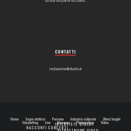
scritta da parte di Duels.
CONTATTI
redazione@duels.it
Home
Sogni elettrici
Persone
Industria culturale
(Non) luoghi
Storytelling
Live
Dispacci
Photogallery
Video
INTERVISTE
DISCHI
RACCONTI
CONCERTI
RITRATTI
HOME VIDEO