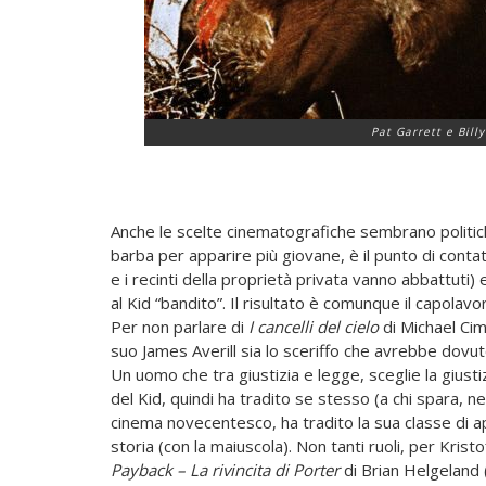
Pat Garrett e Bill
Anche le scelte cinematografiche sembrano politiche. 
barba per apparire più giovane, è il punto di contatt
e i recinti della proprietà privata vanno abbattuti)
al Kid “bandito”. Il risultato è comunque il capolav
Per non parlare di
I cancelli del cielo
di Michael Cim
suo James Averill sia lo sceriffo che avrebbe dov
Un uomo che tra giustizia e legge, sceglie la giust
del Kid, quindi ha tradito se stesso (a chi spara, 
cinema novecentesco, ha tradito la sua classe di app
storia (con la maiuscola). Non tanti ruoli, per Kristo
Payback – La rivincita di Porter
di Brian Helgeland (