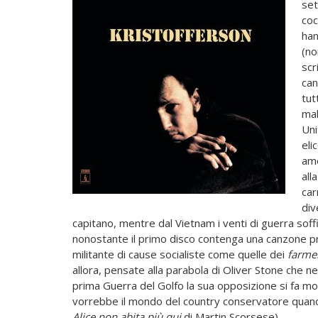
set
coc
han
(no
scr
can
tut
mal
Uni
eli
ame
all
car
div
capitano, mentre dal Vietnam i venti di guerra sof
nonostante il primo disco contenga una canzone p
militante di cause socialiste come quelle dei
farme
allora, pensate alla parabola di Oliver Stone che ne
prima Guerra del Golfo la sua opposizione si fa m
vorrebbe il mondo del country conservatore quand
Alice non abita più qui
di Martin Scorsese).