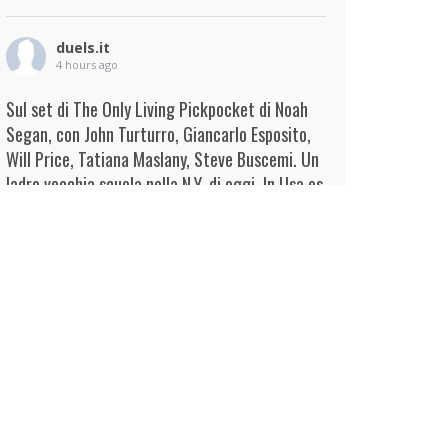
duels.it
4 hours ago
Sul set di The Only Living Pickpocket di Noah
Segan, con John Turturro, Giancarlo Esposito,
Will Price, Tatiana Maslany, Steve Buscemi. Un
ladro vecchia scuola nella N.Y. di oggi. In Usa es
...
Continua
View on Facebook
·
Condividi
duels.it
4 hours ago
View on Facebook
·
Condividi