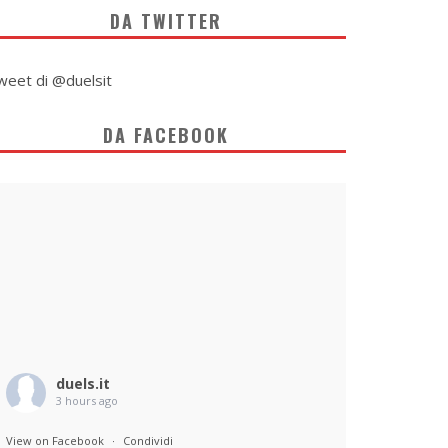
DA TWITTER
weet di @duelsit
DA FACEBOOK
duels.it
3 hours ago
View on Facebook
·
Condividi