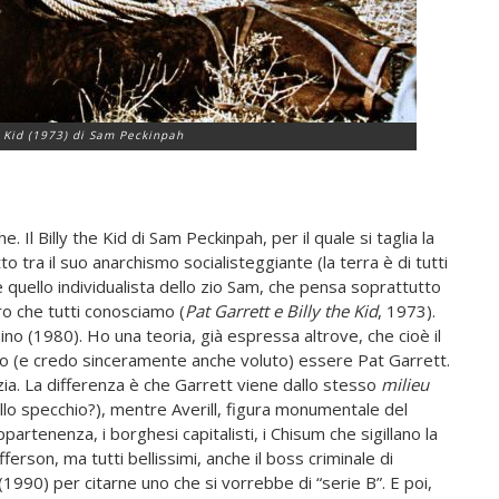
y Kid (1973) di Sam Peckinpah
Il Billy the Kid di Sam Peckinpah, per il quale si taglia la
o tra il suo anarchismo socialisteggiante (la terra è di tutti
 e quello individualista dello zio Sam, che pensa soprattutto
oro che tutti conosciamo (
Pat Garrett e Billy the Kid
, 1973).
ino (1980). Ho una teoria, già espressa altrove, che cioè il
uto (e credo sinceramente anche voluto) essere Pat Garrett.
izia. La differenza è che Garrett viene dallo stesso
milieu
nello specchio?), mentre Averill, figura monumentale del
artenenza, i borghesi capitalisti, i Chisum che sigillano la
fferson, ma tutti bellissimi, anche il boss criminale di
1990) per citarne uno che si vorrebbe di “serie B”. E poi,