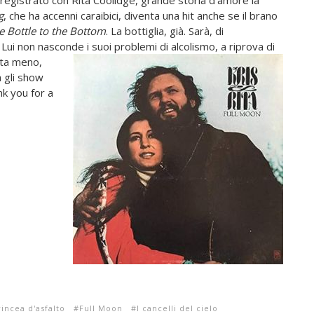
registrato con Rita Coolidge, grande storia d’amore la
g
, che ha accenni caraibici, diventa una hit anche se il brano
e Bottle to the Bottom
. La bottiglia, già. Sarà, di
 Lui non nasconde i
suoi problemi di alcolismo, a riprova di
uta meno,
a gli show
nk you for a
incea d'asfalto
Full Moon
I cancelli del cielo