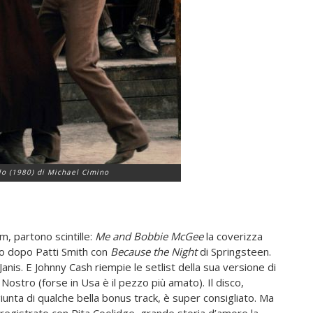
elo (1980) di Michael Cimino
bum, partono scintille:
Me and Bobbie McGee
la coverizza
no dopo Patti Smith con
Because the Night
di Springsteen.
Janis. E Johnny Cash riempie le setlist della sua versione di
l Nostro (forse in Usa è il pezzo più amato). Il disco,
iunta di qualche bella bonus track, è super consigliato. Ma