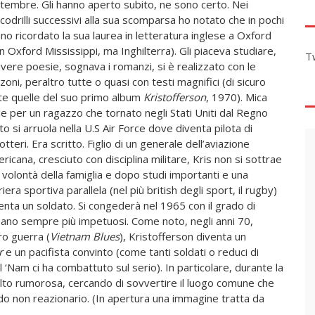
tembre. Gli hanno aperto subito, ne sono certo. Nei
codrilli successivi alla sua scomparsa ho notato che in pochi
no ricordato la sua laurea in letteratura inglese a Oxford
n Oxford Mississippi, ma Inghilterra). Gli piaceva studiare,
T
ivere poesie, sognava i romanzi, si è realizzato con le
zoni, peraltro tutte o quasi con testi magnifici (di sicuro
te quelle del suo primo album
Kristofferson
, 1970). Mica
e per un ragazzo che tornato negli Stati Uniti dal Regno
to si arruola nella U.S Air Force dove diventa pilota di
cotteri. Era scritto. Figlio di un generale dell’aviazione
ricana, cresciuto con disciplina militare, Kris non si sottrae
a volontà della famiglia e dopo studi importanti e una
riera sportiva parallela (nel più british degli sport, il rugby)
enta un soldato. Si congederà nel 1965 con il grado di
fiano sempre più impetuosi. Come noto, negli anni 70,
ro guerra (
Vietnam Blues
), Kristofferson diventa un
r
e un pacifista convinto (come tanti soldati o reduci di
l ‘Nam ci ha combattuto sul serio). In particolare, durante la
olto rumorosa, cercando di sovvertire il luogo comune che
o non reazionario. (In apertura una immagine tratta da