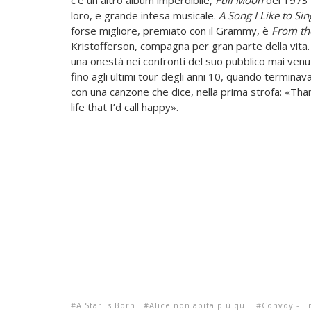
c’è un altro album imperdibile,
Full Moon
del 1973 
loro, e grande intesa musicale.
A Song I Like to Sin
forse migliore, premiato con il Grammy, è
From th
Kristofferson, compagna per gran parte della vita.
una onestà nei confronti del suo pubblico mai ven
fino agli ultimi tour degli anni 10, quando terminav
con una canzone che dice, nella prima strofa: «Tha
life that I’d call happy».
A Star is Born
Alice non abita più qui
Convoy - Tr