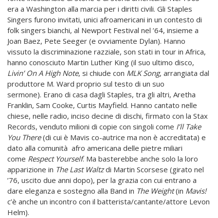
era a Washington alla marcia per i diritti civili. Gli Staples
Singers furono invitati, unici afroamericani in un contesto di
folk singers bianchi, al Newport Festival nel ’64, insieme a
Joan Baez, Pete Seeger (e ovviamente Dylan). Hanno
vissuto la discriminazione razziale, son stati in tour in Africa,
hanno conosciuto Martin Luther King (il suo ultimo disco,
Livin’ On A High Note
, si chiude con
MLK Song
, arrangiata dal
produttore M. Ward proprio sul testo di un suo
sermone). Erano di casa dagli Staples, tra gli altri, Aretha
Franklin, Sam Cooke, Curtis Mayfield. Hanno cantato nelle
chiese, nelle radio, inciso decine di dischi, firmato con la Stax
Records, venduto milioni di copie con singoli come
I’ll
Take
You There
(di cui è Mavis co-autrice ma non è accreditata) e
dato alla comunità afro americana delle pietre miliari
come
Respect Yourself
. Ma basterebbe anche solo la loro
apparizione in
The Last Waltz
di Martin Scorsese (girato nel
’76, uscito due anni dopo), per la grazia con cui entrano a
dare eleganza e sostegno alla Band in
The Weight
(in
Mavis!
c’è anche un incontro con il batterista/cantante/attore Levon
Helm).