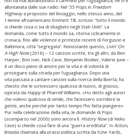
non ha mai abbandonato il cammino per l’uguaglianza, né si è
allontanata dalle sue radici. Nel ‘55 Pops in
Freedom
Highway
a proposito del linciaggio, nello stesso anno, del
14enne afroamericano Emmett Till, scrisse: “tutto il mondo
si chiede cosa ci sia di sbagliato negli Stati Uniti”. La
domanda, come tutto il mondo sa, ritorna ciclicamente in
cronaca, fino alle violenze e proteste recenti di Ferguson e
Baltimora, città “segregata”. Nonostante questo,
Livin’ On
A High Note
(2016) – 12 canzoni scritte, tra gli altri, da Ben
Harper, Bon Iver, Nick Cave, Benjamin Booker, Valerie June –
è un disco pieno di amore per la vita e di volontà di
proseguire sulla strada per l’uguaglianza. Dopo una
vita passata a cantare canzoni sulla ricerca della libertà, ha
chiesto che le scrivessero qualcosa di nuovo, di gioioso,
ispirata da
Happy
di Pharrell Williams. «Ho detto agli autori
che volevo qualcosa di simile, che facessero sorridere la
gente, anche perché per tanto tempo l’ho fatta piangere».
Pur nella celebrazione della vita, le domande di Pops
(scomparso nel 2000) sono ancora lì.
History Now
(di Neko
Case) si chiede cosa fare di una “guerra ereditata”. In
Action
,
limpida chiamata alla prassi politica scritta da tUne Yards,