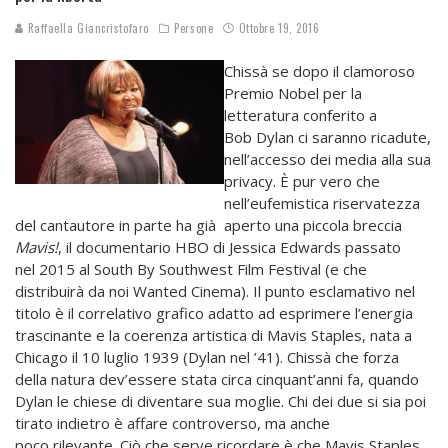
Raffaella Giancristofaro
Persone
Ottobre 19, 2016
Chissà se dopo il clamoroso
Premio Nobel per la
letteratura conferito a
Bob Dylan ci saranno ricadute,
nell’accesso dei media alla sua
privacy. È pur vero che
nell’eufemistica riservatezza
del cantautore in parte ha già aperto una piccola breccia
Mavis!
, il documentario HBO di Jessica Edwards passato
nel 2015 al South By Southwest Film Festival (e che
distribuirà da noi Wanted Cinema). Il punto esclamativo nel
titolo è il correlativo grafico adatto ad esprimere l’energia
trascinante e la coerenza artistica di Mavis Staples, nata a
Chicago il 10 luglio 1939 (Dylan nel ’41). Chissà che forza
della natura dev’essere stata circa cinquant’anni fa, quando
Dylan le chiese di diventare sua moglie. Chi dei due si sia poi
tirato indietro è affare controverso, ma anche
poco rilevante. Ciò che serve ricordare è che Mavis Staples