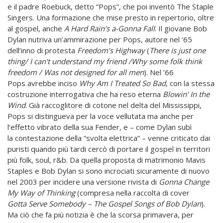
e il padre Roebuck, detto “Pops”, che poi invent
ò
The Staple
Singers. Una formazione che mise presto in repertorio, oltre
al gospel, anche
A Hard Rain’s a-Gonna Fall
.
Il giovane Bob
Dylan nutriva un’ammirazione per Pops, autore nel ’65
dell’inno di protesta
Freedom’s Highway
(
There is just one
thing/ I can’t understand my friend /Why some folk think
freedom / Was not designed for all men
)
. Nel ’66
Pops
avrebbe inciso
Why Am I Treated So Bad
,
con la stessa
costruzione interrogativa che ha reso eterna
Blowin’ In the
Wind
. Gi
à
raccoglitore di cotone nel delta del Mississippi,
Pops si distingueva per la voce vellutata ma anche per
l’effetto vibrato della sua Fender, e – come Dylan sub
ì
la contestazione della “svolta elettrica” – venne criticato dai
puristi quando pi
ù
tardi cerc
ò
di portare il gospel in territori
pi
ù
folk, soul, r&b. Da quella proposta di matrimonio Mavis
Staples e Bob Dylan si sono incrociati sicuramente di nuovo
nel 2003 per incidere una versione rivista di
Gonna Change
My Way of Thinking
(compresa nella raccolta di cover
Gotta
Serve Somebody –
The Gospel Songs of Bob Dylan
).
Ma ci
ò
che fa pi
ù
notizia
è
che la scorsa primavera, per