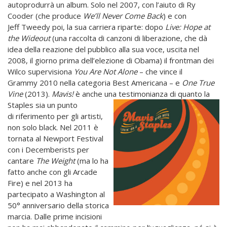
autoprodurrà un album. Solo nel 2007, con l’aiuto di Ry
Cooder (che produce
We’ll Never Come Back
) e con
Jeff Tweedy poi, la sua carriera riparte: dopo
Live: Hope at
the Wideout
(una raccolta di canzoni di liberazione, che dà
idea della reazione del pubblico alla sua voce, uscita nel
2008, il giorno prima dell’elezione di Obama) il frontman dei
Wilco supervisiona
You Are Not Alone
– che vince il
Grammy 2010 nella categoria Best Americana – e
One True
Vine
(2013).
Mavis!
è anche una testimonianza di quanto la
Staples sia un punto
di riferimento per gli artisti,
non solo black. Nel 2011 è
tornata al Newport Festival
con i Decemberists per
cantare
The
Weight
(ma lo ha
fatto anche con gli Arcade
Fire) e nel 2013 ha
partecipato a Washington al
50° anniversario della storica
marcia. Dalle prime incisioni