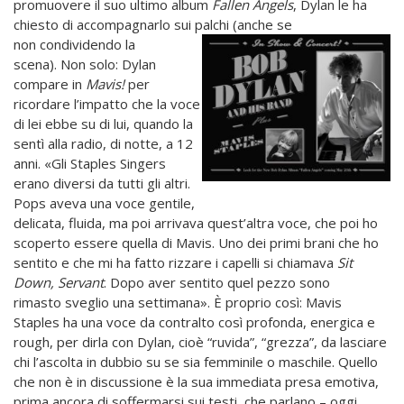
promuovere il suo ultimo album
Fallen Angels
, Dylan le ha
chiesto di accompagnarlo sui palchi (anche se
non
condividendo la
scena). Non solo: Dylan
compare in
Mavis!
per
ricordare l’impatto che la voce
di lei ebbe su di lui, quando la
sentì alla radio, di notte, a 12
anni. «Gli Staples Singers
erano diversi da tutti gli altri.
Pops aveva una voce gentile,
delicata, fluida, ma poi arrivava quest’altra voce, che poi ho
scoperto essere quella di Mavis. Uno dei primi brani che ho
sentito e che mi ha fatto rizzare i capelli si chiamava
Sit
Down, Servant
. Dopo aver sentito quel pezzo sono
rimasto sveglio una settimana». È proprio così: Mavis
Staples ha una voce da contralto così profonda, energica e
rough, per dirla con Dylan, cioè “ruvida”, “grezza”, da lasciare
chi l’ascolta in dubbio su se sia femminile o maschile. Quello
che non è in discussione è la sua immediata presa emotiva,
prima ancora di soffermarsi sui testi, che parlano – oggi