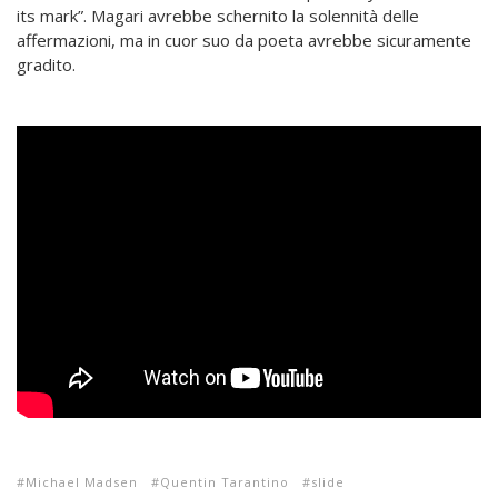
its mark”. Magari avrebbe schernito la solennità delle
affermazioni, ma in cuor suo da poeta avrebbe sicuramente
gradito.
Michael Madsen
Quentin Tarantino
slide