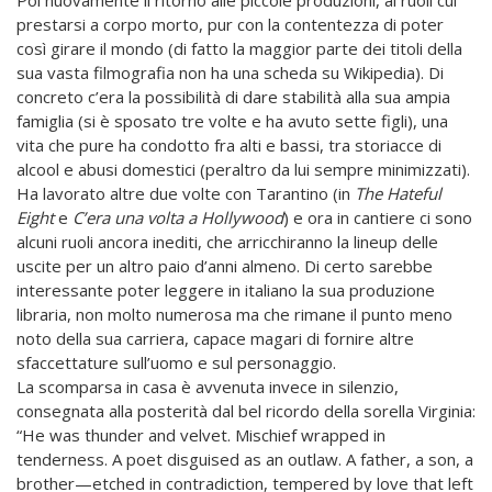
Poi nuovamente il ritorno alle piccole produzioni, ai ruoli cui
prestarsi a corpo morto, pur con la contentezza di poter
così girare il mondo (di fatto la maggior parte dei titoli della
sua vasta filmografia non ha una scheda su Wikipedia). Di
concreto c’era la possibilità di dare stabilità alla sua ampia
famiglia (si è sposato tre volte e ha avuto sette figli), una
vita che pure ha condotto fra alti e bassi, tra storiacce di
alcool e abusi domestici (peraltro da lui sempre minimizzati).
Ha lavorato altre due volte con Tarantino (in
The Hateful
Eight
e
C’era una volta a Hollywood
) e ora in cantiere ci sono
alcuni ruoli ancora inediti, che arricchiranno la lineup delle
uscite per un altro paio d’anni almeno. Di certo sarebbe
interessante poter leggere in italiano la sua produzione
libraria, non molto numerosa ma che rimane il punto meno
noto della sua carriera, capace magari di fornire altre
sfaccettature sull’uomo e sul personaggio.
La scomparsa in casa è avvenuta invece in silenzio,
consegnata alla posterità dal bel ricordo della sorella Virginia:
“He was thunder and velvet. Mischief wrapped in
tenderness. A poet disguised as an outlaw. A father, a son, a
brother—etched in contradiction, tempered by love that left