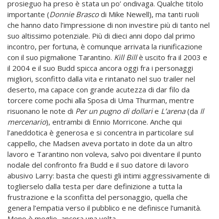
prosieguo ha preso è stata un po’ ondivaga. Qualche titolo
importante (
Donnie Brasco
di Mike Newell), ma tanti ruoli
che hanno dato l’impressione di non investire più di tanto nel
suo altissimo potenziale. Più di dieci anni dopo dal primo
incontro, per fortuna, è comunque arrivata la riunificazione
con il suo pigmalione Tarantino.
Kill Bill
è uscito fra il 2003 e
il 2004 e il suo Budd spicca ancora oggi fra i personaggi
migliori, sconfitto dalla vita e rintanato nel suo trailer nel
deserto, ma capace con grande acutezza di dar filo da
torcere come pochi alla Sposa di Uma Thurman, mentre
risuonano le note di
Per un pugno di dollari
e
L’arena
(da
Il
mercenario
), entrambi di Ennio Morricone. Anche qui
l’aneddotica è generosa e si concentra in particolare sul
cappello, che Madsen aveva portato in dote da un altro
lavoro e Tarantino non voleva, salvo poi diventare il punto
nodale del confronto fra Budd e il suo datore di lavoro
abusivo Larry: basta che questi gli intimi aggressivamente di
toglierselo dalla testa per dare definizione a tutta la
frustrazione e la sconfitta del personaggio, quella che
genera l’empatia verso il pubblico e ne definisce l’umanità.
Meno è meglio, ancora una volta.