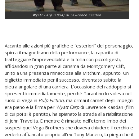
Wyatt Earp (1994) di Lawrence Kasdan
Accanto alle azioni più grafiche e “esteriori” del personaggio,
spicca il magnetismo della performance, la capacità di
tratteggiare l’imprevedibilità e la follia con piccoli gesti,
affidandosi in gran parte al carisma da Montgomery Clift,
unito a una presenza minacciosa alla Mitchum, appunto. Un
biglietto immediato per il successo, diventato subito la
pietra angolare di una carriera. L’occasione del raddoppio si
ripresentò immediatamente, perché Tarantino lo voleva nel
ruolo di Vega in
Pulp Fiction
, ma ormai il carnet degli impegni
era pieno e la firma per
Wyatt Earp
di Lawrence Kasdan (film
di cui poi si è pentito), ha spianato la strada alla riabilitazione
di John Travolta. E mentre è rimasto nell’eterno limbo dei
sospesi quel Vega Brothers che doveva chiudere il cerchio e
vederlo affiancato proprio all’ex Tony Manero, la piega che il