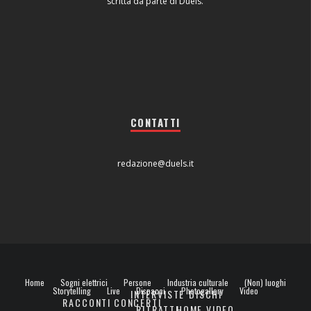
scritta da parte di Duels.
CONTATTI
redazione@duels.it
Home
Sogni elettrici
Persone
Industria culturale
(Non) luoghi
Storytelling
Live
Dispacci
Photogallery
Video
INTERVISTE
DISCHI
RACCONTI
CONCERTI
RITRATTI
HOME VIDEO