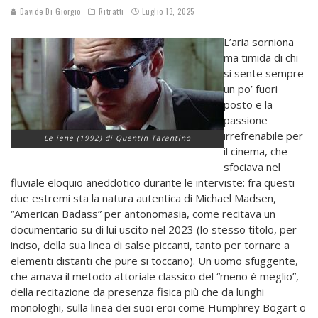
Davide Di Giorgio
Ritratti
Luglio 13, 2025
L’aria sorniona
ma timida di chi
si sente sempre
un po’ fuori
posto e la
passione
irrefrenabile per
Le iene (1992) di Quentin Tarantino
il cinema, che
sfociava nel
fluviale eloquio aneddotico durante le interviste: fra questi
due estremi sta la natura autentica di Michael Madsen,
“American Badass” per antonomasia, come recitava un
documentario su di lui uscito nel 2023 (lo stesso titolo, per
inciso, della sua linea di salse piccanti, tanto per tornare a
elementi distanti che pure si toccano). Un uomo sfuggente,
che amava il metodo attoriale classico del “meno è meglio”,
della recitazione da presenza fisica più che da lunghi
monologhi, sulla linea dei suoi eroi come Humphrey Bogart o