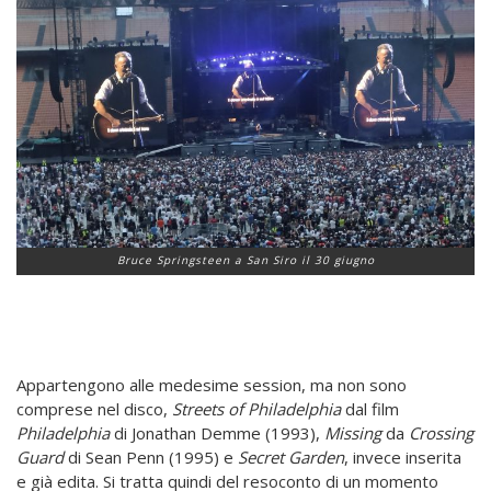
Bruce Springsteen a San Siro il 30 giugno
Appartengono alle medesime session, ma non sono
comprese nel disco,
Streets of Philadelphia
dal film
Philadelphia
di Jonathan Demme (1993),
Missing
da
Crossing
Guard
di Sean Penn (1995) e
Secret Garden
, invece inserita
e già edita. Si tratta quindi del resoconto di un momento