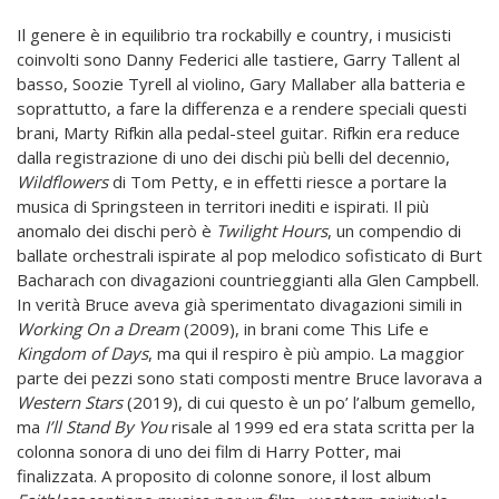
Il genere è in equilibrio tra rockabilly e country, i musicisti
coinvolti sono Danny Federici alle tastiere, Garry Tallent al
basso, Soozie Tyrell al violino, Gary Mallaber alla batteria e
soprattutto, a fare la differenza e a rendere speciali questi
brani, Marty Rifkin alla pedal-steel guitar. Rifkin era reduce
dalla registrazione di uno dei dischi più belli del decennio,
Wildflowers
di Tom Petty, e in effetti riesce a portare la
musica di Springsteen in territori inediti e ispirati. Il più
anomalo dei dischi però è
Twilight Hours
, un compendio di
ballate orchestrali ispirate al pop melodico sofisticato di Burt
Bacharach con divagazioni countrieggianti alla Glen Campbell.
In verità Bruce aveva già sperimentato divagazioni simili in
Working On a Dream
(2009), in brani come This Life e
Kingdom of Days
, ma qui il respiro è più ampio. La maggior
parte dei pezzi sono stati composti mentre Bruce lavorava a
Western Stars
(2019), di cui questo è un po’ l’album gemello,
ma
I’ll Stand
By You
risale al 1999 ed era stata scritta per la
colonna sonora di uno dei film di Harry Potter, mai
finalizzata. A proposito di colonne sonore, il lost album