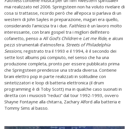
Faithless
contiene musica per un film «western spirituale»
mai realizzato nel 2006. Springsteen non ha voluto rivelare di
cosa si trattasse, ricordo però che all’epoca si parlava di un
western di John Sayles in preparazione, magari era quello,
considerando l’amicizia tra i due.
Faithless
è un lavoro molto
interessante, con brani gospel tra i migliori dell’intero
cofanetto, penso a
All God’s Children
e
Let me Ride
, e alcuni
pezzi strumentali d’atmosfera.
Streets of Philadelphia
Sessions
, registrato tra il 1993 e il 1994, è il secondo dei
sette lost albums più compiuto, nel senso che ha una
produzione completa, pronto per essere pubblicato prima
che Springsteen prendesse una strada diversa. Contiene
brani elettro pop in parte realizzati in solitudine con
sintetizzatori e loop di batteria elettronica (il drum
programming è di Toby Scott) ma in qualche caso suonati in
diretta con i musicisti “reduci” dal tour 1992-1993, ovvero
Shayne Fontayne alla chitarra, Zachary Alford alla batteria e
Tommy Sims al basso.