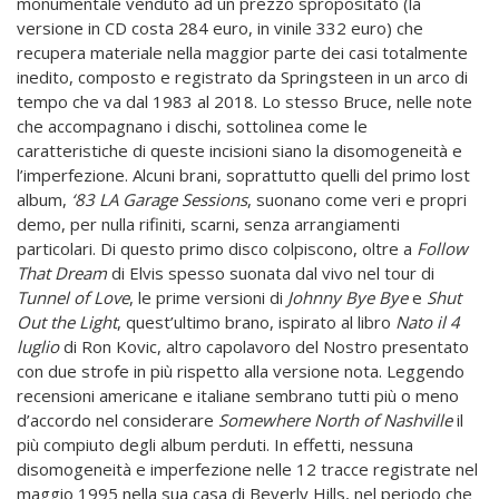
monumentale venduto ad un prezzo spropositato (la
versione in CD costa 284 euro, in vinile 332 euro) che
recupera materiale nella maggior parte dei casi totalmente
inedito, composto e registrato da Springsteen in un arco di
tempo che va dal 1983 al 2018. Lo stesso Bruce, nelle note
che accompagnano i dischi, sottolinea come le
caratteristiche di queste incisioni siano la disomogeneità e
l’imperfezione. Alcuni brani, soprattutto quelli del primo lost
album,
‘83 LA
Garage Sessions
, suonano come veri e propri
demo, per nulla rifiniti, scarni, senza arrangiamenti
particolari. Di questo primo disco colpiscono, oltre a
Follow
That Dream
di Elvis spesso suonata dal vivo nel tour di
Tunnel of Love
, le prime versioni di
Johnny Bye Bye
e
Shut
Out the Light
, quest’ultimo brano, ispirato al libro
Nato il 4
luglio
di Ron Kovic, altro capolavoro del Nostro presentato
con due strofe in più rispetto alla versione nota. Leggendo
recensioni americane e italiane sembrano tutti più o meno
d’accordo nel considerare
Somewhere North of Nashville
il
più compiuto degli album perduti. In effetti, nessuna
disomogeneità e imperfezione nelle 12 tracce registrate nel
maggio 1995 nella sua casa di Beverly Hills, nel periodo che