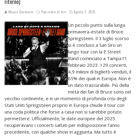
ritorno)
Mauro Gervasini
Posizione di tiro
Agosto 3, 2025
Un piccolo punto sulla lunga
primavera-estate di Bruce
Springsteen. Il 3 luglio scorso
si è concluso a San Siro un
lungo tour con la E Street
Band cominciato a Tampa l’1
febbraio 2023. 129 concerti,
4,9 milioni di biglietti venduti, il
65% dei quali in Europa. Non è
un dato trascurabile. Più della
metà dei fan di Bruce sono nel
vecchio continente, e in un momento di profonda crisi degli
Stati Uniti Springsteen proprio in Europa chiude il tour con
una coda politica che forse a casa non si sarebbe potuto
permettere. Ufficialmente, le date europee del 2025
recuperavano i concerti saltati per indisposizione l’anno
precedente, con qualche show in aggiunta. Ma tutto è