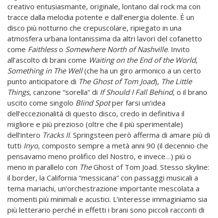
creativo entusiasmante, originale, lontano dal rock ma con
tracce dalla melodia potente e dall’energia dolente. È un
disco più notturno che crepuscolare, ripiegato in una
atmosfera urbana lontanissima da altri lavori del cofanetto
come
Faithless
o
Somewhere North of Nashville
. Invito
all’ascolto di brani come
Waiting on the End of the World
,
Something in The Well
(che ha un giro armonico a un certo
punto anticipatore di
The Ghost of Tom Joad
),
The Little
Things
, canzone “sorella” di
If
Should I Fall Behind
, o il brano
uscito come singolo
Blind Spot
per farsi un’idea
dell’eccezionalità di questo disco, credo in definitiva il
migliore e più prezioso (oltre che il più sperimentale)
dell’intero
Tracks II
. Springsteen però afferma di amare più di
tutti
Inyo
, composto sempre a metà anni 90 (il decennio che
pensavamo meno prolifico del Nostro, e invece…) più o
meno in parallelo con
The
Ghost of Tom Joad. Stesso skyline:
il border, la California “messicana” con passaggi musicali a
tema mariachi, un’orchestrazione importante mescolata a
momenti più minimali e acustici. L’interesse immaginiamo sia
più letterario perché in effetti i brani sono piccoli racconti di