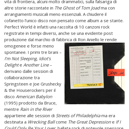
vita di frontiera, alcuni molto drammatici, sulla falsariga di
altre storie raccontate in
The Ghost of Tom Joad
ma con
arrangiamenti musicali meno essenziali. A chiudere il
cofanetto l’unico disco non pensato come album a se stante.
Perfect World è infatti una raccolta di 10 canzoni rock
registrate in tempi diversi, anche se una evidente post
produzione dal marchio di fabbrica di Ron Aniello le rende
omogenee e
forse meno
spontanee. I primi tre brani –
I’m Not Sleeping
,
Idiot’s
Delight
e
Another Line
–
derivano dalle session di
collaborazione tra
Springsteen e Joe Grushecky
& the Houserockers per il
disco
American Babylon
(1995) prodotto da Bruce,
mentre
Rain in the River
appartiene alle session di
Streets of Philadelphia
ma era
destinata a
Wrecking Ball
come
The Great Depression
e
If
I
Could Only Be Your Lover
, ballata rock di notevole spessore.