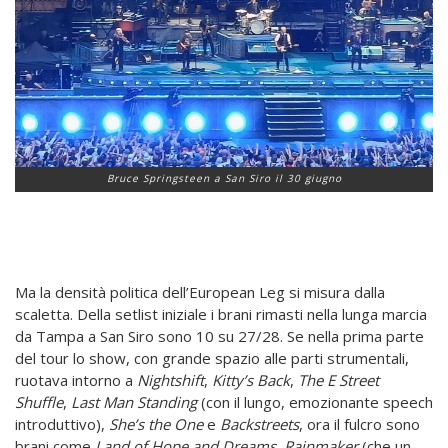
Bruce Springsteen a San Siro il 30 giugno
Ma la densità politica dell’European Leg si misura dalla
scaletta. Della setlist iniziale i brani rimasti nella lunga marcia
da Tampa a San Siro sono 10 su 27/28. Se nella prima parte
del tour lo show, con grande spazio alle parti strumentali,
ruotava intorno a
Nightshift
,
Kitty’s Back
,
The E Street
Shuffle
,
Last Man Standing
(con il lungo, emozionante speech
introduttivo),
She’s the One
e
Backstreets
, ora il fulcro sono
brani come
Land of Hope and Dreams
,
Rainmaker
(che un