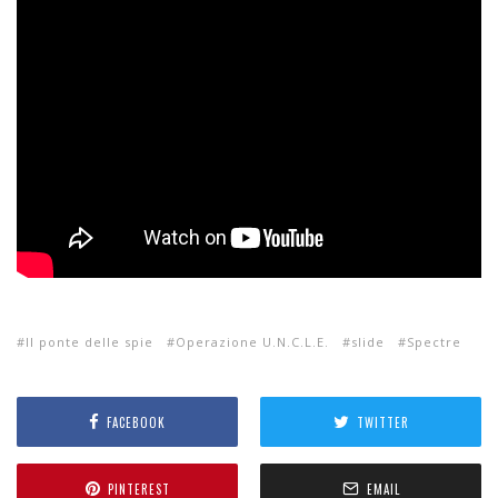
Il ponte delle spie
Operazione U.N.C.L.E.
slide
Spectre
FACEBOOK
TWITTER
PINTEREST
EMAIL