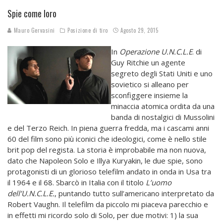
Spie come loro
Mauro Gervasini
Posizione di tiro
Agosto 29, 2015
In
Operazione U.N.C.L.E
. di
Guy Ritchie un agente
segreto degli Stati Uniti e uno
sovietico si alleano per
sconfiggere insieme la
minaccia atomica ordita da una
banda di nostalgici di Mussolini
e del Terzo Reich. In piena guerra fredda, ma i cascami anni
60 del film sono più iconici che ideologici, come è nello stile
brit pop del regista. La storia è improbabile ma non nuova,
dato che Napoleon Solo e Illya Kuryakin, le due spie, sono
protagonisti di un glorioso telefilm andato in onda in Usa tra
il 1964 e il 68. Sbarcò in Italia con il titolo
L’uomo
dell’U.N.C.L.E.
, puntando tutto sull’americano interpretato da
Robert Vaughn. Il telefilm da piccolo mi piaceva parecchio e
in effetti mi ricordo solo di Solo, per due motivi: 1) la sua