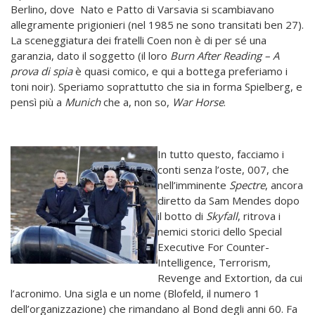
Berlino, dove Nato e Patto di Varsavia si scambiavano
allegramente prigionieri (nel 1985 ne sono transitati ben 27).
La sceneggiatura dei fratelli Coen non è di per sé una
garanzia, dato il soggetto (il loro
Burn After Reading – A
prova di spia
è quasi comico, e qui a bottega preferiamo i
toni noir). Speriamo soprattutto che sia in forma Spielberg, e
pensì più a
Munich
che a, non so,
War Horse
.
In tutto questo, facciamo i
conti senza l’oste, 007, che
nell’imminente
Spectre
, ancora
diretto da Sam Mendes dopo
il botto di
Skyfall
, ritrova i
nemici storici dello Special
Executive For Counter-
Intelligence, Terrorism,
Revenge and Extortion, da cui
l’acronimo. Una sigla e un nome (Blofeld, il numero 1
dell’organizzazione) che rimandano al Bond degli anni 60. Fa