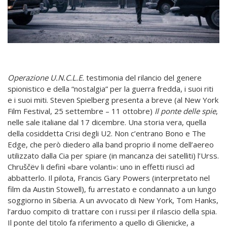
Operazione U.N.C.L.E.
testimonia del rilancio del genere
spionistico e della “nostalgia” per la guerra fredda, i suoi riti
e i suoi miti. Steven Spielberg presenta a breve (al New York
Film Festival, 25 settembre – 11 ottobre)
Il ponte delle spie
,
nelle sale italiane dal 17 dicembre. Una storia vera, quella
della cosiddetta Crisi degli U2. Non c’entrano Bono e The
Edge, che però diedero alla band proprio il nome dell’aereo
utilizzato dalla Cia per spiare (in mancanza dei satelliti) l’Urss.
Chruščёv li definì «bare volanti»: uno in effetti riuscì ad
abbatterlo. Il pilota, Francis Gary Powers (interpretato nel
film da Austin Stowell), fu arrestato e condannato a un lungo
soggiorno in Siberia. A un avvocato di New York, Tom Hanks,
l’arduo compito di trattare con i russi per il rilascio della spia.
Il ponte del titolo fa riferimento a quello di Glienicke, a