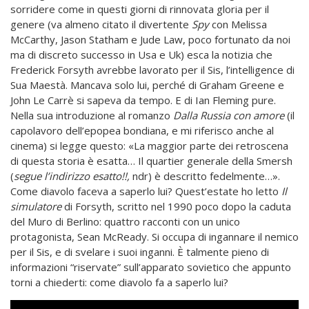
sorridere come in questi giorni di rinnovata gloria per il
genere (va almeno citato il divertente
Spy
con Melissa
McCarthy, Jason Statham e Jude Law, poco fortunato da noi
ma di discreto successo in Usa e Uk) esca la notizia che
Frederick Forsyth avrebbe lavorato per il Sis, l’intelligence di
Sua Maestà. Mancava solo lui, perché di Graham Greene e
John Le Carrè si sapeva da tempo. E di Ian Fleming pure.
Nella sua introduzione al romanzo
Dalla Russia con amore
(il
capolavoro dell’epopea bondiana, e mi riferisco anche al
cinema) si legge questo: «La maggior parte dei retroscena
di questa storia è esatta… Il quartier generale della Smersh
(
segue l’indirizzo esatto!!,
ndr) è descritto fedelmente…».
Come diavolo faceva a saperlo lui? Quest’estate ho letto
Il
simulatore
di Forsyth, scritto nel 1990 poco dopo la caduta
del Muro di Berlino: quattro racconti con un unico
protagonista, Sean McReady. Si occupa di ingannare il nemico
per il Sis, e di svelare i suoi inganni. È talmente pieno di
informazioni “riservate” sull’apparato sovietico che appunto
torni a chiederti: come diavolo fa a saperlo lui?