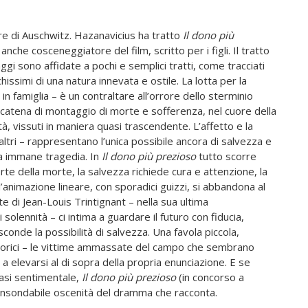
re di Auschwitz. Hazanavicius ha tratto
Il dono più
he cosceneggiatore del film, scritto per i figli. Il tratto
gi sono affidate a pochi e semplici tratti, come tracciati
hissimi di una natura innevata e ostile. La lotta per la
n famiglia – è un contraltare all’orrore dello sterminio
 catena di montaggio di morte e sofferenza, nel cuore della
, vissuti in maniera quasi trascendente. L’affetto e la
i altri – rappresentano l’unica possibile ancora di salvezza e
a immane tragedia. In
Il dono più prezioso
tutto scorre
rte della morte, la salvezza richiede cura e attenzione, la
l’animazione lineare, con sporadici guizzi, si abbandona al
nte di Jean-Louis Trintignant – nella sua ultima
solennità – ci intima a guardare il futuro con fiducia,
sconde la possibilità di salvezza. Una favola piccola,
ittorici – le vittime ammassate del campo che sembrano
a elevarsi al di sopra della propria enunciazione. E se
fasi sentimentale,
Il
dono più prezioso
(in concorso a
’insondabile oscenità del dramma che racconta.