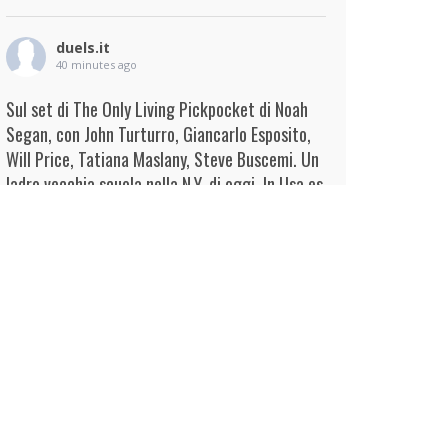
duels.it
40 minutes ago
Sul set di The Only Living Pickpocket di Noah
Segan, con John Turturro, Giancarlo Esposito,
Will Price, Tatiana Maslany, Steve Buscemi. Un
ladro vecchia scuola nella N.Y. di oggi. In Usa es
...
Continua
View on Facebook
·
Condividi
duels.it
1 hour ago
View on Facebook
·
Condividi