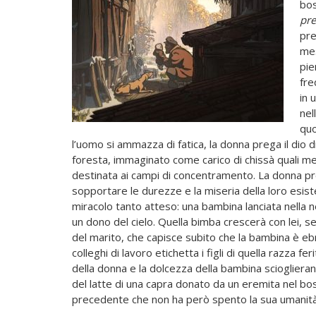
bos
pre
pre
mes
pie
fre
in 
nel
quo
l’uomo si ammazza di fatica, la donna prega il dio 
foresta, immaginato come carico di chissà quali mer
destinata ai campi di concentramento. La donna preg
sopportare le durezze e la miseria della loro esiste
miracolo tanto atteso: una bambina lanciata nella 
un dono del cielo. Quella bimba crescerà con lei, 
del marito, che capisce subito che la bambina è eb
colleghi di lavoro etichetta i figli di quella razza
della donna e la dolcezza della bambina scioglierann
del latte di una capra donato da un eremita nel bos
precedente che non ha però spento la sua umanità 