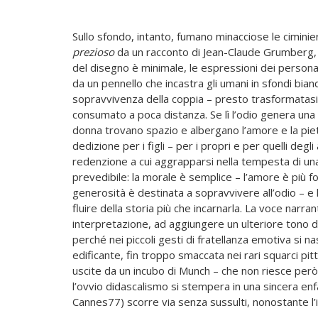
Sullo sfondo, intanto, fumano minacciose le ciminie
prezioso
da un racconto di Jean-Claude Grumberg, anc
del disegno è minimale, le espressioni dei personag
da un pennello che incastra gli umani in sfondi bianc
sopravvivenza della coppia – presto trasformatasi i
consumato a poca distanza. Se lì l’odio genera una
donna trovano spazio e albergano l’amore e la pietà
dedizione per i figli – per i propri e per quelli degl
redenzione a cui aggrapparsi nella tempesta di un
prevedibile: la morale è semplice – l’amore è più fo
generosità è destinata a sopravvivere all’odio – e 
fluire della storia più che incarnarla. La voce narra
interpretazione, ad aggiungere un ulteriore tono di 
perché nei piccoli gesti di fratellanza emotiva si na
edificante, fin troppo smaccata nei rari squarci p
uscite da un incubo di Munch – che non riesce però 
l’ovvio didascalismo si stempera in una sincera en
Cannes77) scorre via senza sussulti, nonostante l