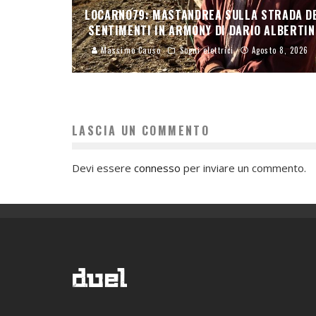
LOCARNO79: MASTANDREA SULLA STRADA D
SENTIMENTI IN ARMONY DI DARIO ALBERTIN
Massimo Causo
Sogni elettrici
Agosto 8, 2026
LASCIA UN COMMENTO
Devi essere
connesso
per inviare un commento.