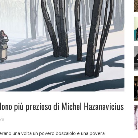
 dono più prezioso di Michel Hazanavicius
026
erano una volta un povero boscaiolo e una povera