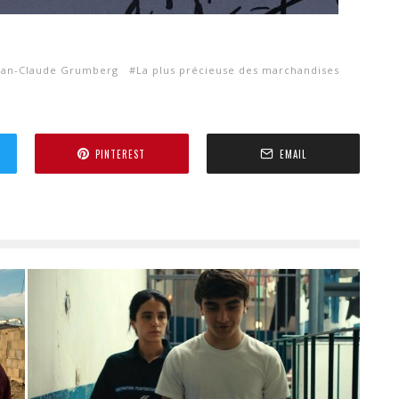
ean-Claude Grumberg
La plus précieuse des marchandises
PINTEREST
EMAIL