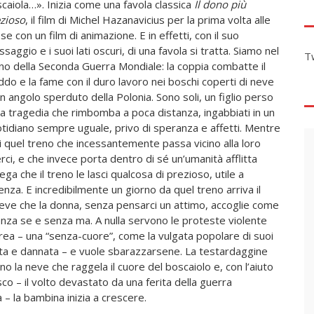
caiola…». Inizia come una favola classica
Il dono più
zioso
, il film di Michel Hazanavicius per la prima volta alle
se con un film di animazione. E in effetti, con il suo
saggio e i suoi lati oscuri, di una favola si tratta. Siamo nel
T
no della Seconda Guerra Mondiale: la coppia combatte il
ddo e la fame con il duro lavoro nei boschi coperti di neve
un angolo sperduto della Polonia. Sono soli, un figlio perso
la tragedia che rimbomba a poca distanza, ingabbiati in un
tidiano sempre uguale, privo di speranza e affetti. Mentre
di quel treno che incessantemente passa vicino alla loro
ci, e che invece porta dentro di sé un’umanità afflitta
a che il treno le lasci qualcosa di prezioso, utile a
nza. E incredibilmente un giorno da quel treno arriva il
neve che la donna, senza pensarci un attimo, accoglie come
senza se e senza ma. A nulla servono le proteste violente
rea – una “senza-cuore”, come la vulgata popolare di suoi
 ferita e dannata – e vuole sbarazzarsene. La testardaggine
o la neve che raggela il cuore del boscaiolo e, con l’aiuto
co – il volto devastato da una ferita della guerra
– la bambina inizia a crescere.