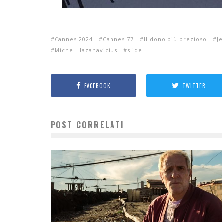
Cannes 2024
Cannes 77
Il dono più prezioso
J
Michel Hazanavicius
slide
FACEBOOK
TWITTER
POST CORRELATI