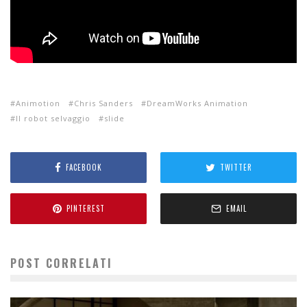
Animotion
Chris Sanders
DreamWorks Animation
Il robot selvaggio
slide
FACEBOOK
TWITTER
PINTEREST
EMAIL
POST CORRELATI