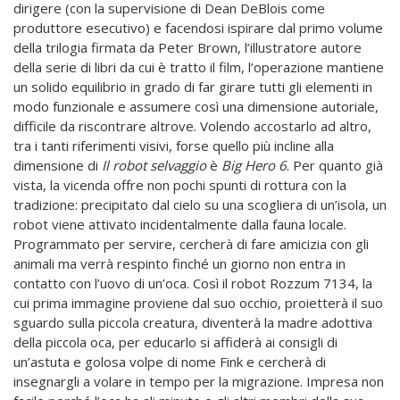
dirigere (con la supervisione di Dean DeBlois come
produttore esecutivo) e facendosi ispirare dal primo volume
della trilogia firmata da Peter Brown, l’illustratore autore
della serie di libri da cui è tratto il film, l’operazione mantiene
un solido equilibrio in grado di far girare tutti gli elementi in
modo funzionale e assumere così una dimensione autoriale,
difficile da riscontrare altrove. Volendo accostarlo ad altro,
tra i tanti riferimenti visivi, forse quello più incline alla
dimensione di
Il robot selvaggio
è
Big Hero 6
. Per quanto già
vista, la vicenda offre non pochi spunti di rottura con la
tradizione: precipitato dal cielo su una scogliera di un’isola, un
robot viene attivato incidentalmente dalla fauna locale.
Programmato per servire, cercherà di fare amicizia con gli
animali ma verrà respinto finché un giorno non entra in
contatto con l’uovo di un’oca. Così il robot Rozzum 7134, la
cui prima immagine proviene dal suo occhio, proietterà il suo
sguardo sulla piccola creatura, diventerà la madre adottiva
della piccola oca, per educarlo si affiderà ai consigli di
un’astuta e golosa volpe di nome Fink e cercherà di
insegnargli a volare in tempo per la migrazione. Impresa non