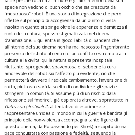
facile perché l’oca ha ali minute e gli altri membri della sua
specie non vedono di buon occhio che sia cresciuta dal
“mostruoso” robot. È una storia di integrazione che però
riflette sul principio di accoglienza da un punto di vista
insolito in quanto si spinge oltre le apparenze e demitizza il
ruolo della natura, spesso stigmatizzata nel cinema
d’animazione. E qui entra in gioco l’abilità di Sanders che
all’interno del suo cinema non ha mai nascosto l’ingombrante
presenza dell’istinto al centro di un conflitto estremo tra la
cultura e la civiltà: qui la natura si presenta inospitale,
riluttante, spregevole, spaventosa e, sebbene la cura
amorevole del robot sia l’affetto più evidente, ciò che
permetterà davvero il radicale cambiamento, l’inversione di
rotta, piuttosto sarà la scelta di condividere gli spazi e
stringersi in comunità. Si assume più di un rischio: dalla
riflessione sul “morire”, già esplorata altrove, soprattutto in
Gatto con gli stivali 2
, al tentativo di esprimere e
rappresentare un’idea di mondo in cui la guerra è bandita (il
principio della non-violenza accompagna tante figure di
questo cinema, da Po passando per Shrek) a scapito di una
pace conquistata con passione e fedeltà, seguendo la