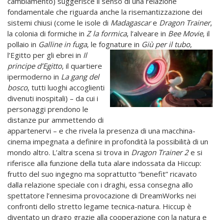
cambiamento) suggerisce il senso di una relazione
fondamentale che riguarda anche la risemantizzazione dei
sistemi chiusi (come le isole di
Madagascar
e
Dragon Trainer
,
la colonia di formiche in
Z la formica
, l’alveare in
Bee Movie
, il
pollaio in
Galline in fuga
, le fognature in
Giù per il
tubo
,
l’Egitto per gli ebrei in
Il
principe d’Egitto
, il quartiere
ipermoderno in
La gang del
bosco
, tutti luoghi accoglienti
divenuti inospitali) – da cui i
personaggi prendono le
distanze pur ammettendo di
appartenervi – e che rivela la presenza di una macchina-
cinema impegnata a definire in profondità la possibilità di un
mondo altro. L’altra scena si trova in
Dragon Trainer 2
e si
riferisce alla funzione della tuta alare indossata da Hiccup:
frutto del suo ingegno ma soprattutto “benefit” ricavato
dalla relazione speciale con i draghi, essa consegna allo
spettatore l’ennesima provocazione di DreamWorks nei
confronti dello stretto legame tecnica-natura. Hiccup è
diventato un drago grazie alla cooperazione con la natura e