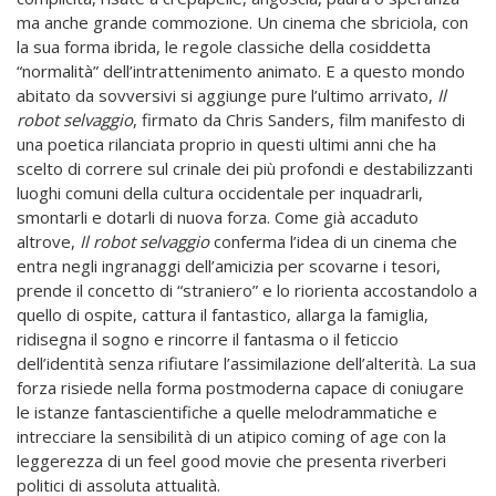
ma anche grande commozione. Un cinema che sbriciola, con
la sua forma ibrida, le regole classiche della cosiddetta
“normalità” dell’intrattenimento animato. E a questo mondo
abitato da sovversivi si aggiunge pure l’ultimo arrivato,
Il
robot selvaggio
, firmato da Chris Sanders, film manifesto di
una poetica rilanciata proprio in questi ultimi anni che ha
scelto di correre sul crinale dei più profondi e destabilizzanti
luoghi comuni della cultura occidentale per inquadrarli,
smontarli e dotarli di nuova forza. Come già accaduto
altrove,
Il robot selvaggio
conferma l’idea di un cinema che
entra negli ingranaggi dell’amicizia per scovarne i tesori,
prende il concetto di “straniero” e lo riorienta accostandolo a
quello di ospite, cattura il fantastico, allarga la famiglia,
ridisegna il sogno e rincorre il fantasma o il feticcio
dell’identità senza rifiutare l’assimilazione dell’alterità. La sua
forza risiede nella forma postmoderna capace di coniugare
le istanze fantascientifiche a quelle melodrammatiche e
intrecciare la sensibilità di un atipico coming of age con la
leggerezza di un feel good movie che presenta riverberi
politici di assoluta attualità.