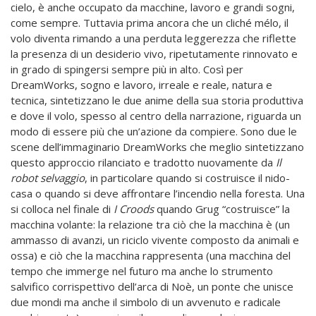
cielo, è anche occupato da macchine, lavoro e grandi sogni,
come sempre. Tuttavia prima ancora che un cliché mélo, il
volo diventa rimando a una perduta leggerezza che riflette
la presenza di un desiderio vivo, ripetutamente rinnovato e
in grado di spingersi sempre più in alto. Così per
DreamWorks, sogno e lavoro, irreale e reale, natura e
tecnica, sintetizzano le due anime della sua storia produttiva
e dove il volo, spesso al centro della narrazione, riguarda un
modo di essere più che un’azione da compiere. Sono due le
scene dell’immaginario DreamWorks che meglio sintetizzano
questo approccio rilanciato e tradotto nuovamente da
Il
robot selvaggio
, in particolare quando si costruisce il nido-
casa o quando si deve affrontare l’incendio nella foresta. Una
si colloca nel finale di
I Croods
quando Grug “costruisce” la
macchina volante: la relazione tra ciò che la macchina è (un
ammasso di avanzi, un riciclo vivente composto da animali e
ossa) e ciò che la macchina rappresenta (una macchina del
tempo che immerge nel futuro ma anche lo strumento
salvifico corrispettivo dell’arca di Noè, un ponte che unisce
due mondi ma anche il simbolo di un avvenuto e radicale