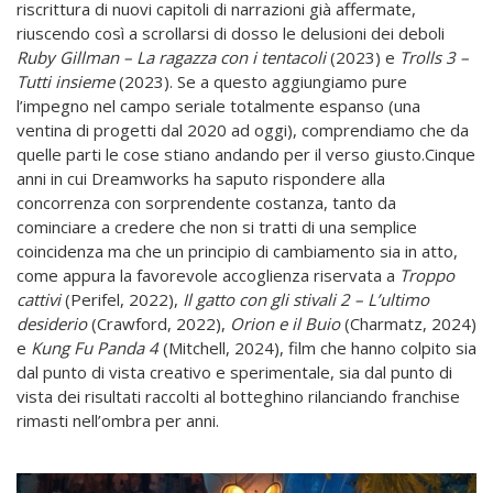
riscrittura di nuovi capitoli di narrazioni già affermate,
riuscendo così a scrollarsi di dosso le delusioni dei deboli
Ruby Gillman – La ragazza con i tentacoli
(2023) e
Trolls 3 –
Tutti insieme
(2023). Se a questo aggiungiamo pure
l’impegno nel campo seriale totalmente espanso (una
ventina di progetti dal 2020 ad oggi), comprendiamo che da
quelle parti le cose stiano andando per il verso giusto.Cinque
anni in cui Dreamworks ha saputo rispondere alla
concorrenza con sorprendente costanza, tanto da
cominciare a credere che non si tratti di una semplice
coincidenza ma che un principio di cambiamento sia in atto,
come appura la favorevole accoglienza riservata a
Troppo
cattivi
(Perifel, 2022),
Il gatto con gli stivali 2 – L’ultimo
desiderio
(Crawford, 2022),
Orion e il Buio
(Charmatz, 2024)
e
Kung Fu Panda 4
(Mitchell, 2024), film che hanno colpito sia
dal punto di vista creativo e sperimentale, sia dal punto di
vista dei risultati raccolti al botteghino rilanciando franchise
rimasti nell’ombra per anni.