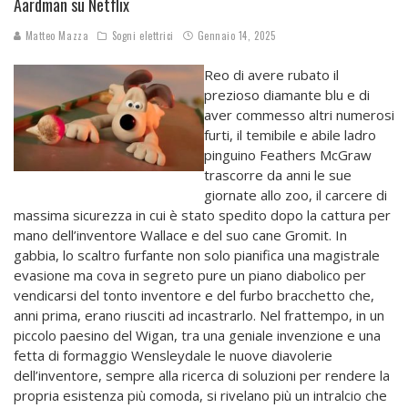
Aardman su Netflix
Matteo Mazza
Sogni elettrici
Gennaio 14, 2025
Reo di avere rubato il
prezioso diamante blu e di
aver commesso altri numerosi
furti, il temibile e abile ladro
pinguino Feathers McGraw
trascorre da anni le sue
giornate allo zoo, il carcere di
massima sicurezza in cui è stato spedito dopo la cattura per
mano dell’inventore Wallace e del suo cane Gromit. In
gabbia, lo scaltro furfante non solo pianifica una magistrale
evasione ma cova in segreto pure un piano diabolico per
vendicarsi del tonto inventore e del furbo bracchetto che,
anni prima, erano riusciti ad incastrarlo. Nel frattempo, in un
piccolo paesino del Wigan, tra una geniale invenzione e una
fetta di formaggio Wensleydale le nuove diavolerie
dell’inventore, sempre alla ricerca di soluzioni per rendere la
propria esistenza più comoda, si rivelano più un intralcio che