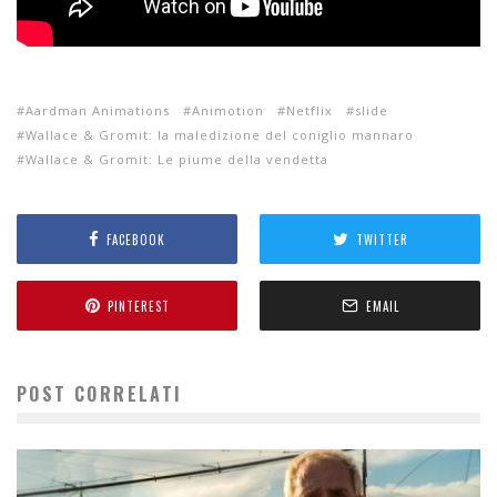
Aardman Animations
Animotion
Netflix
slide
Wallace & Gromit: la maledizione del coniglio mannaro
Wallace & Gromit: Le piume della vendetta
FACEBOOK
TWITTER
PINTEREST
EMAIL
POST CORRELATI