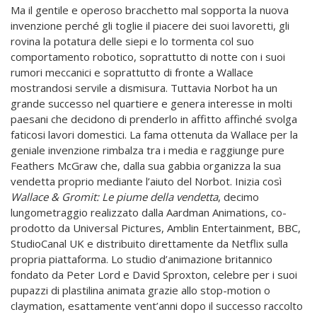
Ma il gentile e operoso bracchetto mal sopporta la nuova
invenzione perché gli toglie il piacere dei suoi lavoretti, gli
rovina la potatura delle siepi e lo tormenta col suo
comportamento robotico, soprattutto di notte con i suoi
rumori meccanici e soprattutto di fronte a Wallace
mostrandosi servile a dismisura. Tuttavia Norbot ha un
grande successo nel quartiere e genera interesse in molti
paesani che decidono di prenderlo in affitto affinché svolga
faticosi lavori domestici. La fama ottenuta da Wallace per la
geniale invenzione rimbalza tra i media e raggiunge pure
Feathers McGraw che, dalla sua gabbia organizza la sua
vendetta proprio mediante l’aiuto del Norbot. Inizia così
Wallace & Gromit: Le piume della vendetta
, decimo
lungometraggio realizzato dalla Aardman Animations, co-
prodotto da Universal Pictures, Amblin Entertainment, BBC,
StudioCanal UK e distribuito direttamente da Netflix sulla
propria piattaforma. Lo studio d’animazione britannico
fondato da Peter Lord e David Sproxton, celebre per i suoi
pupazzi di plastilina animata grazie allo stop-motion o
claymation, esattamente vent’anni dopo il successo raccolto