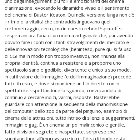
uno degli inseguimenti più folli e emozionanti del cinema
d’animazione, evocando le dinamiche vivaci e il sentimento
del cinema di Buster Keaton. Qui nella versione lunga non c’è
il ritmo e la vitalità che contraddistinguevano quel
cortometraggio, certo, ma in questo reboot/spin-off si
respira ancora l’aria di un cinema artigianale che, pur avendo
dovuto fare i conti con i tanti stravolgimenti del mercato e
delle innovazioni tecnologiche (beninteso, pure qui si fa uso
di CGI ma in modo non troppo invasivo), non rinuncia alla
propria identità, continua a resistere e a proporre uno
spettacolo sano e godibile, divertente e unico a suo modo,
in cui il valore dell’immagine (e dell’immaginazione) precede
tutto il resto, e dove si mantiene un filo diretto con lo
spettatore rispettandone lo sguardo, convocandolo di
continuo a cercare indizi, varchi, risposte. Basterebbe
guardare con attenzione la sequenza della manomissione
del computer dello zoo da parte del pinguino, esempio di
cinema delle attrazioni, tutto intriso di silenzi e suggerimenti,
immagini e gag. È un cinema un po’ malinconico e gentile,
fatto di visioni segrete e inaspettate, sorprese che
spuntano fuori all’improvviso e in cui l’idea di fondo resta