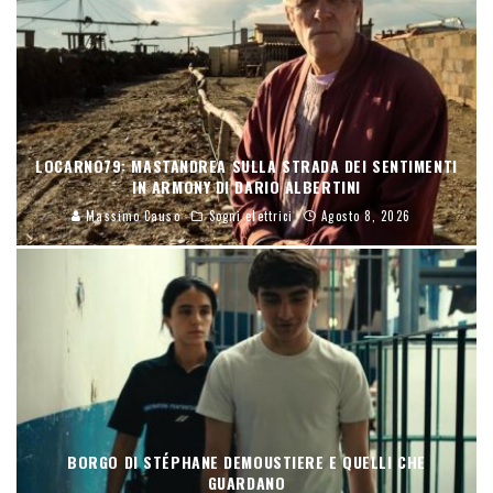
LOCARNO79: MASTANDREA SULLA STRADA DEI SENTIMENTI
IN ARMONY DI DARIO ALBERTINI
Massimo Causo
Sogni elettrici
Agosto 8, 2026
BORGO DI STÉPHANE DEMOUSTIERE E QUELLI CHE
GUARDANO