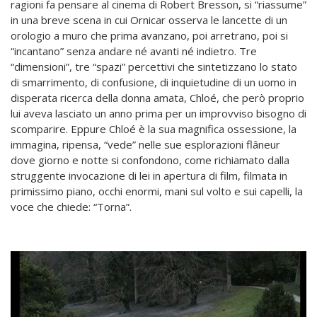
ragioni fa pensare al cinema di Robert Bresson, si “riassume”
in una breve scena in cui Ornicar osserva le lancette di un
orologio a muro che prima avanzano, poi arretrano, poi si
“incantano” senza andare né avanti né indietro. Tre
“dimensioni”, tre “spazi” percettivi che sintetizzano lo stato
di smarrimento, di confusione, di inquietudine di un uomo in
disperata ricerca della donna amata, Chloé, che però proprio
lui aveva lasciato un anno prima per un improvviso bisogno di
scomparire. Eppure Chloé è la sua magnifica ossessione, la
immagina, ripensa, “vede” nelle sue esplorazioni flâneur
dove giorno e notte si confondono, come richiamato dalla
struggente invocazione di lei in apertura di film, filmata in
primissimo piano, occhi enormi, mani sul volto e sui capelli, la
voce che chiede: “Torna”.