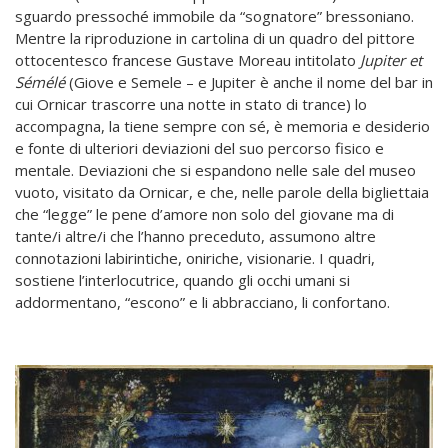
sguardo pressoché immobile da “sognatore” bressoniano.
Mentre la riproduzione in cartolina di un quadro del pittore
ottocentesco francese Gustave Moreau intitolato
Jupiter
et
Sémélé
(Giove e Semele – e Jupiter è anche il nome del bar in
cui Ornicar trascorre una notte in stato di trance) lo
accompagna, la tiene sempre con sé, è memoria e desiderio
e fonte di ulteriori deviazioni del suo percorso fisico e
mentale. Deviazioni che si espandono nelle sale del museo
vuoto, visitato da Ornicar, e che, nelle parole della bigliettaia
che “legge” le pene d’amore non solo del giovane ma di
tante/i altre/i che l’hanno preceduto, assumono altre
connotazioni labirintiche, oniriche, visionarie. I quadri,
sostiene l’interlocutrice, quando gli occhi umani si
addormentano, “escono” e li abbracciano, li confortano.