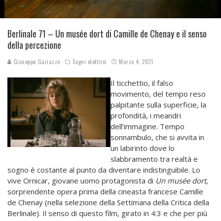
Berlinale 71 – Un musée dort di Camille de Chenay e il senso
della percezione
Giuseppe Gariazzo
Sogni elettrici
Marzo 4, 2021
Il ticchettio, il falso
movimento, del tempo reso
palpitante sulla superficie, la
profondità, i meandri
dell’immagine. Tempo
sonnambulo, che si avvita in
un labirinto dove lo
slabbramento tra realtà e
sogno è costante al punto da diventare indistinguibile. Lo
vive Ornicar, giovane uomo protagonista di
Un musée dort
,
sorprendente opera prima della cineasta francese Camille
de Chenay (nella selezione della Settimana della Critica della
Berlinale). Il senso di questo film, girato in 4:3 e che per più