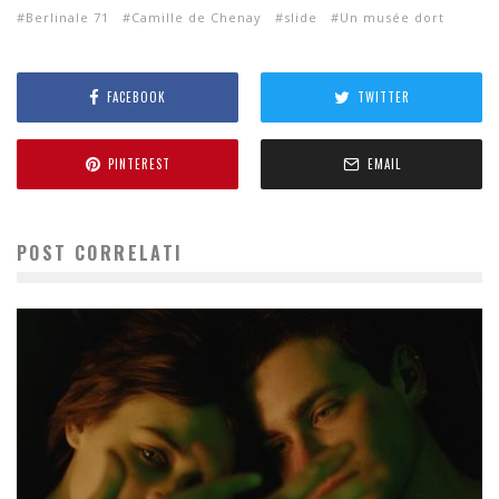
Berlinale 71
Camille de Chenay
slide
Un musée dort
FACEBOOK
TWITTER
PINTEREST
EMAIL
POST CORRELATI