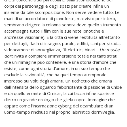
corpi dei personaggi e degli spazi per creare infine un
insieme da tale scomposizione. Non serve vedere tutto. Le
mani di un accordatore di pianoforte, mai visto per intero,
sembrano dirigere la colonna sonora dove quello strumento
accompagna tutto il film con le sue note ipnotiche e
anch’esse visionarie). E la città ci viene restituita altrettanto
per dettagli, flash di insegne, parole, edifici, cani per strada,
videocamere di sorveglianza, fili elettrici, binari…
Un musée
dort
invita a compiere un’immersione totale nei tanti strati
che un’immagine può contenere, è una storia d’amore che
esiste, come ogni storia d’amore, in un suo tempo che
esclude la razionalità, che ha quel tempo atemporale
impresso sui volti degli amanti. Un ticchettio che emana
dall’intensità dello sguardo febbricitante di passione di Chloé
e da quello errante di Ornicar, la cui faccia infine sparisce
dietro un grande orologio che gliela copre. Immagine che
appare come l’incarnazione cyborg del deambulare di un
uomo-tempo rinchiuso nel proprio labirintico dormiveglia.