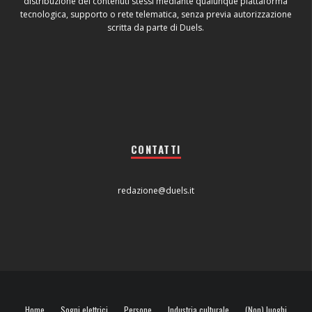
distribuzione dei contenuti stessi mediante qualunque piattaforma
tecnologica, supporto o rete telematica, senza previa autorizzazione
scritta da parte di Duels.
CONTATTI
redazione@duels.it
Home
Sogni elettrici
Persone
Industria culturale
(Non) luoghi