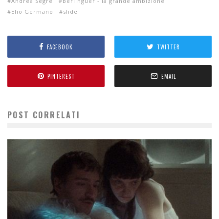
Andrea Segre
Berlinguer - la grande ambizione
Elio Germano
slide
FACEBOOK
TWITTER
PINTEREST
EMAIL
POST CORRELATI