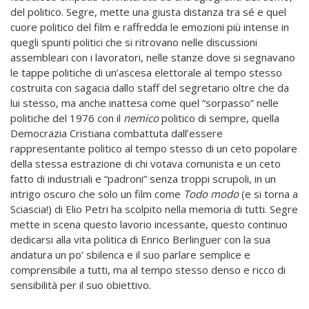
del politico. Segre, mette una giusta distanza tra sé e quel
cuore politico del film e raffredda le emozioni più intense in
quegli spunti politici che si ritrovano nelle discussioni
assembleari con i lavoratori, nelle stanze dove si segnavano
le tappe politiche di un’ascesa elettorale al tempo stesso
costruita con sagacia dallo staff del segretario oltre che da
lui stesso, ma anche inattesa come quel “sorpasso” nelle
politiche del 1976 con il
nemico
politico di sempre, quella
Democrazia Cristiana combattuta dall’essere
rappresentante politico al tempo stesso di un ceto popolare
della stessa estrazione di chi votava comunista e un ceto
fatto di industriali e “padroni” senza troppi scrupoli, in un
intrigo oscuro che solo un film come
Todo modo
(e si torna a
Sciascia!) di Elio Petri ha scolpito nella memoria di tutti. Segre
mette in scena questo lavorio incessante, questo continuo
dedicarsi alla vita politica di Enrico Berlinguer con la sua
andatura un po’ sbilenca e il suo parlare semplice e
comprensibile a tutti, ma al tempo stesso denso e ricco di
sensibilità per il suo obiettivo.