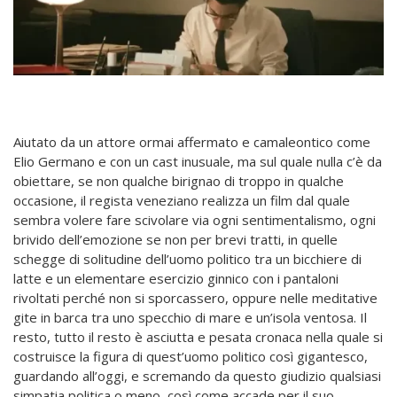
Aiutato da un attore ormai affermato e camaleontico come
Elio Germano e con un cast inusuale, ma sul quale nulla c’è da
obiettare, se non qualche birignao di troppo in qualche
occasione, il regista veneziano realizza un film dal quale
sembra volere fare scivolare via ogni sentimentalismo, ogni
brivido dell’emozione se non per brevi tratti, in quelle
schegge di solitudine dell’uomo politico tra un bicchiere di
latte e un elementare esercizio ginnico con i pantaloni
rivoltati perché non si sporcassero, oppure nelle meditative
gite in barca tra uno specchio di mare e un’isola ventosa. Il
resto, tutto il resto è asciutta e pesata cronaca nella quale si
costruisce la figura di quest’uomo politico così gigantesco,
guardando all’oggi, e scremando da questo giudizio qualsiasi
simpatia politica o meno, così come accade per il suo