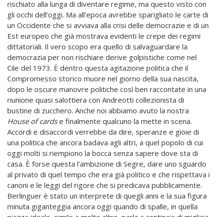
rischiato alla lunga di diventare regime, ma questo visto con
gli occhi dell’oggi. Ma all’epoca avrebbe sparigliato le carte di
un Occidente che si avviava alla crisi delle democrazie e di un
Est europeo che già mostrava evidenti le crepe dei regimi
dittatoriali. Il vero scopo era quello di salvaguardare la
democrazia per non rischiare derive golpistiche come nel
Cile del 1973. È dentro questa agitazione politica che il
Compromesso storico muore nel giorno della sua nascita,
dopo le oscure manovre politiche così ben raccontate in una
riunione quasi salottiera con Andreotti collezionista di
bustine di zucchero. Anche noi abbiamo avuto la nostra
House of cards
e finalmente qualcuno la mette in scena.
Accordi e disaccordi verrebbe da dire, speranze e gioie di
una politica che ancora badava agli altri, a quel popolo di cui
oggi molti si riempiono la bocca senza sapere dove sta di
casa. È forse questa l’ambizione di Segre, dare uno sguardo
al privato di quel tempo che era già politico e che rispettava i
canoni e le leggi del rigore che si predicava pubblicamente.
Berlinguer è stato un interprete di quegli anni e la sua figura
minuta giganteggia ancora oggi quando di spalle, in quella
piazza ideale, simile a molte altre, parla a centinaia di migliaia