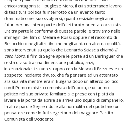
amico/antagonista il pugliese Moro, il cui sotterraneo lavoro
di tessitura politica fu interrotto da un evento tanto
drammatico nel suo svolgersi, quanto esiziale negli anni
futuri per una intera parte dell’elettorato orientato a sinistra.
D’altra parte la conferma di queste parole le troviamo nelle
immagini del film di Melara e Rossi oppure nel racconto di
Bellocchio o negli altri film che negli anni, con alterna qualità,
sono intervenuti su quello che Leonardo Sciascia chiamò
Il
caso Moro
. Il film di Segre apre le porte ad un Berlinguer che
resta diviso tra una dimensione pubblica, anzi,
internazionale, tra uno strappo con la Mosca di Breznev e un
sospetto incidente d’auto, che fa pensare ad un attentato
alla sua vita mentre era in Bulgaria dopo un alterco politico
con il Primo ministro comunista dell’epoca, e un uomo
politico nel suo privato familiare alle prese con i piatti da
lavare e la porta da aprire se arriva uno squillo di campanello.
In altre parole Segre riduce alla normalità del quotidiano un
pensatore come lo fu il segretario del maggiore Partito
Comunista dell’Occidente.