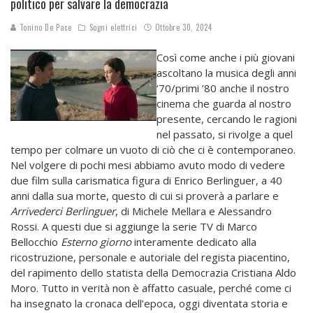
politico per salvare la democrazia
Tonino De Pace
Sogni elettrici
Ottobre 30, 2024
Così come anche i più giovani
ascoltano la musica degli anni
‘70/primi ’80 anche il nostro
cinema che guarda al nostro
presente, cercando le ragioni
nel passato, si rivolge a quel
tempo per colmare un vuoto di ciò che ci è contemporaneo.
Nel volgere di pochi mesi abbiamo avuto modo di vedere
due film sulla carismatica figura di Enrico Berlinguer, a 40
anni dalla sua morte, questo di cui si proverà a parlare e
Arrivederci Berlinguer
, di Michele Mellara e Alessandro
Rossi. A questi due si aggiunge la serie TV di Marco
Bellocchio
Esterno giorno
interamente dedicato alla
ricostruzione, personale e autoriale del regista piacentino,
del rapimento dello statista della Democrazia Cristiana Aldo
Moro. Tutto in verità non è affatto casuale, perché come ci
ha insegnato la cronaca dell’epoca, oggi diventata storia e