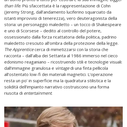
than life
. Più sfaccettata è la rappresentazione di Cohn
(Jeremy Strong, dall’andamento luciferino squarciato da
istanti improvvisi di tenerezza), vero deuteragonista della
storia: un personaggio maledetto – un tocco di Shakespeare
e uno di Scorsese – dedito al controllo del potere,
ossessionato dalla forza ricattatoria della politica, padrino
maledetto cresciuto all’ombra della protezione della legge.
The Apprentice
cerca di mimetizzarsi con la storia che
racconta – dall’alba dei Settanta al 1986 immerso nel cieco
edonismo reaganiano – ricostruendo stili e tecnologie visuali:
dall’immagine granulosa e
vintage
di una finta pellicola
all’ostentato low-fi dei materiali magnetici. L’operazione
resta un po’ in superficie ma la quadratura stilistica e la
solidità dell’impianto narrativo costruiscono una forma
riuscita di
entertainment
.