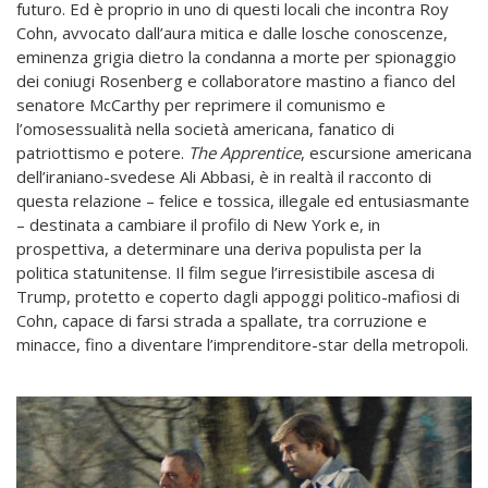
futuro. Ed è proprio in uno di questi locali che incontra Roy
Cohn, avvocato dall’aura mitica e dalle losche conoscenze,
eminenza grigia dietro la condanna a morte per spionaggio
dei coniugi Rosenberg e collaboratore mastino a fianco del
senatore McCarthy per reprimere il comunismo e
l’omosessualità nella società americana, fanatico di
patriottismo e potere.
The Apprentice
, escursione americana
dell’iraniano-svedese Ali Abbasi, è in realtà il racconto di
questa relazione – felice e tossica, illegale ed entusiasmante
– destinata a cambiare il profilo di New York e, in
prospettiva, a determinare una deriva populista per la
politica statunitense. Il film segue l’irresistibile ascesa di
Trump, protetto e coperto dagli appoggi politico-mafiosi di
Cohn, capace di farsi strada a spallate, tra corruzione e
minacce, fino a diventare l’imprenditore-star della metropoli.