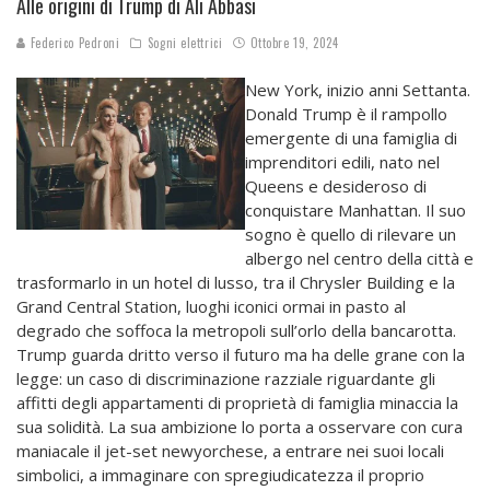
Alle origini di Trump di Ali Abbasi
Federico Pedroni
Sogni elettrici
Ottobre 19, 2024
New York, inizio anni Settanta.
Donald Trump è il rampollo
emergente di una famiglia di
imprenditori edili, nato nel
Queens e desideroso di
conquistare Manhattan. Il suo
sogno è quello di rilevare un
albergo nel centro della città e
trasformarlo in un hotel di lusso, tra il Chrysler Building e la
Grand Central Station, luoghi iconici ormai in pasto al
degrado che soffoca la metropoli sull’orlo della bancarotta.
Trump guarda dritto verso il futuro ma ha delle grane con la
legge: un caso di discriminazione razziale riguardante gli
affitti degli appartamenti di proprietà di famiglia minaccia la
sua solidità. La sua ambizione lo porta a osservare con cura
maniacale il jet-set newyorchese, a entrare nei suoi locali
simbolici, a immaginare con spregiudicatezza il proprio