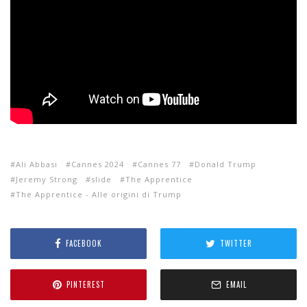
Ali Abbasi
Cannes 2024
Cannes 77
Donald Trump
Jeremy Strong
slide
The Apprentice
The Apprentice - Alle origini di Trump
FACEBOOK
TWITTER
PINTEREST
EMAIL