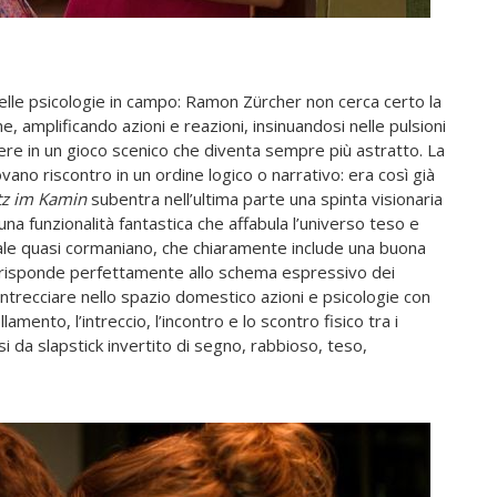
delle psicologie in campo: Ramon Zürcher non cerca certo la
, amplificando azioni e reazioni, insinuandosi nelle pulsioni
re in un gioco scenico che diventa sempre più astratto. La
ano riscontro in un ordine logico o narrativo: era così già
tz im Kamin
subentra nell’ultima parte una spinta visionaria
una funzionalità fantastica che affabula l’universo teso e
nale quasi cormaniano, che chiaramente include una buona
 corrisponde perfettamente allo schema espressivo dei
 intrecciare nello spazio domestico azioni e psicologie con
lamento, l’intreccio, l’incontro e lo scontro fisico tra i
i da slapstick invertito di segno, rabbioso, teso,