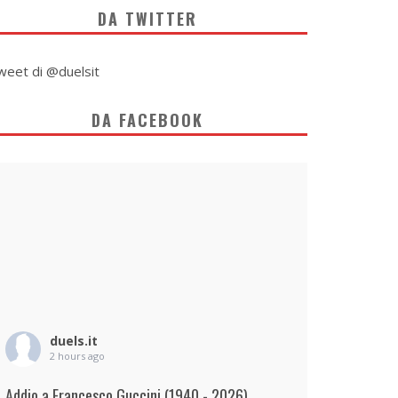
DA TWITTER
weet di @duelsit
DA FACEBOOK
duels.it
2 hours ago
Addio a Francesco Guccini (1940 - 2026)