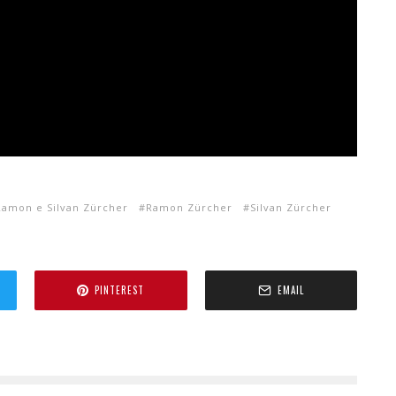
Ramon e Silvan Zürcher
Ramon Zürcher
Silvan Zürcher
PINTEREST
EMAIL