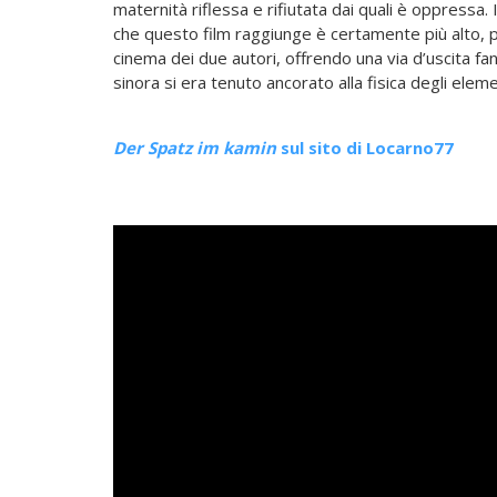
maternità riflessa e rifiutata dai quali è oppressa.
che questo film raggiunge è certamente più alto, plas
cinema dei due autori, offrendo una via d’uscita f
sinora si era tenuto ancorato alla fisica degli elemen
Der Spatz im kamin
sul sito di Locarno77