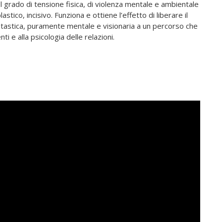
 Il grado di tensione fisica, di violenza mentale e ambientale
tico, incisivo. Funziona e ottiene l’effetto di liberare il
antastica, puramente mentale e visionaria a un percorso che
ti e alla psicologia delle relazioni.