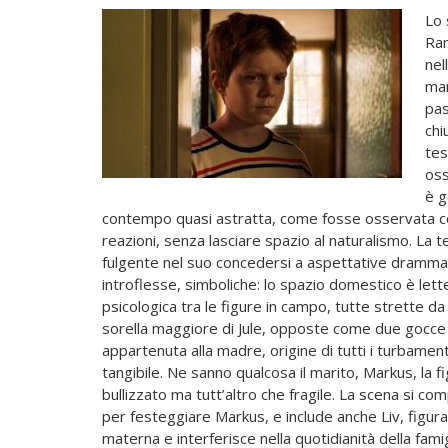
Lo 
Ram
nel
man
pas
chi
tes
oss
è g
contempo quasi astratta, come fosse osservata co
reazioni, senza lasciare spazio al naturalismo. La t
fulgente nel suo concedersi a aspettative drammat
introflesse, simboliche: lo spazio domestico è let
psicologica tra le figure in campo, tutte strette d
sorella maggiore di Jule, opposte come due gocce d
appartenuta alla madre, origine di tutti i turbame
tangibile. Ne sanno qualcosa il marito, Markus, la figl
bullizzato ma tutt’altro che fragile. La scena si com
per festeggiare Markus, e include anche Liv, figur
materna e interferisce nella quotidianità della fam