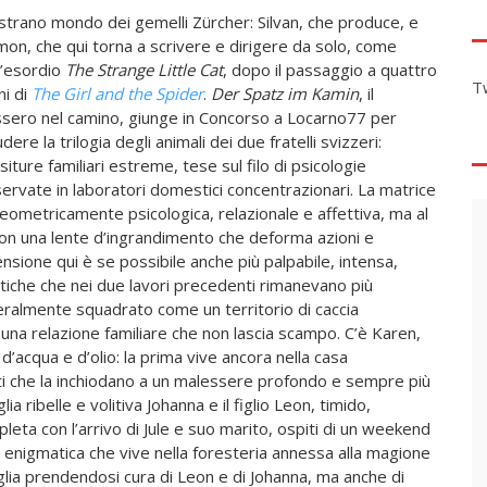
strano mondo dei gemelli Zürcher: Silvan, che produce, e
on, che qui torna a scrivere e dirigere da solo, come
l’esordio
The Strange Little Cat
, dopo il passaggio a quattro
T
i di
The Girl and the Spider
.
Der Spatz im Kamin
, il
sero nel camino, giunge in Concorso a Locarno77 per
udere la trilogia degli animali dei due fratelli svizzeri:
siture familiari estreme, tese sul filo di psicologie
ervate in laboratori domestici concentrazionari. La matrice
eometricamente psicologica, relazionale e affettiva, ma al
n una lente d’ingrandimento che deforma azioni e
ensione qui è se possibile anche più palpabile, intensa,
iche che nei due lavori precedenti rimanevano più
teralmente squadrato come un territorio di caccia
a una relazione familiare che non lascia scampo. C’è Karen,
’acqua e d’olio: la prima vive ancora nella casa
nti che la inchiodano a un malessere profondo e sempre più
ia ribelle e volitiva Johanna e il figlio Leon, timido,
pleta con l’arrivo di Jule e suo marito, ospiti di un weekend
a enigmatica che vive nella foresteria annessa alla magione
iglia prendendosi cura di Leon e di Johanna, ma anche di