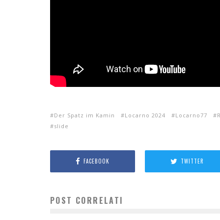
Der Spatz im Kamin
Locarno 2024
Locarno77
slide
FACEBOOK
TWITTER
POST CORRELATI