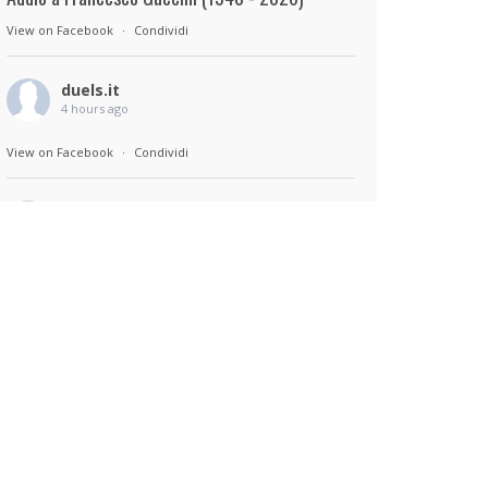
View on Facebook
·
Condividi
duels.it
4 hours ago
View on Facebook
·
Condividi
duels.it
4 hours ago
Sul set di Bad Lieutenant: Tokyo di Takashi
Miike, con Shun Oguri, Lily James , Liv
Morganremake. Remake di Bad Lieutenant di
Abel Ferrara
View on Facebook
·
Condividi