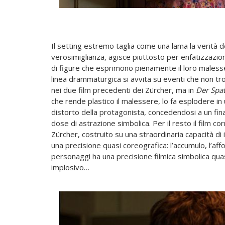
Il setting estremo taglia come una lama la verità 
verosimiglianza, agisce piuttosto per enfatizzazione
di figure che esprimono pienamente il loro malesse
linea drammaturgica si avvita su eventi che non trov
nei due film precedenti dei Zürcher, ma in
Der Spa
che rende plastico il malessere, lo fa esplodere in 
distorto della protagonista, concedendosi a un fi
dose di astrazione simbolica. Per il resto il film
Zürcher, costruito su una straordinaria capacità di
una precisione quasi coreografica: l’accumulo, l’affol
personaggi ha una precisione filmica simbolica quas
implosivo…