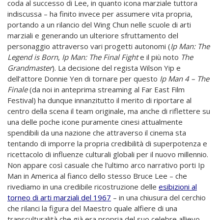
coda al successo di Lee, in quanto icona marziale tuttora
indiscussa – ha finito invece per assumere vita propria,
portando a un rilancio del Wing Chun nelle scuole di arti
marziali e generando un ulteriore sfruttamento del
personaggio attraverso vari progetti autonomi (
Ip Man: The
Legend is Born
,
Ip Man: The Final Fight
e il più noto
The
Grandmaster
). La decisione del regista Wilson Yip e
dell’attore Donnie Yen di tornare per questo
Ip Man 4 – The
Finale
(da noi in anteprima streaming al Far East Film
Festival) ha dunque innanzitutto il merito di riportare al
centro della scena il team originale, ma anche di riflettere su
una delle poche icone puramente cinesi attualmente
spendibili da una nazione che attraverso il cinema sta
tentando di imporre la propria credibilità di superpotenza e
ricettacolo di influenze culturali globali per il nuovo millennio.
Non appare così casuale che l’ultimo arco narrativo porti Ip
Man in America al fianco dello stesso Bruce Lee – che
rivediamo in una credibile ricostruzione delle
esibizioni al
torneo di arti marziali del 1967
– in una chiusura del cerchio
che rilanci la figura del Maestro quale alfiere di una
transculturalità che già era propria del suo celebre allievo.