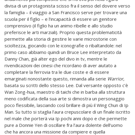
divisa di un protagonista scisso fra il senso del dovere verso
la famiglia – il viaggio a San Francisco serve per trovare una
scuola per il figlio – e l’incapacità di essere un genitore
comprensivo (il figlio ha un animo ribelle e allo studio
preferisce le arti marziali). Proprio questa problematicità
permette alla storia di gestire le varie microstorie con
scioltezza, giocando con le iconografie o ribaltandole: nel
primo caso abbiamo quindi un Bruce Lee interpretato da
Danny Chan, già alter ego del divo in tv, mentre le
rivendicazioni dei cinesi che ricordano di aver aiutato a
completare la ferrovia tra le due coste e di essere
emarginati nonostante questo, rimanda alla serie
Warrior
,
basata su scritti dello stesso Lee. Dal versante opposto c’è
Wan Zong-hua, maestro di taichi che in barba alla struttura
meno codificata della sua arte si dimostra un personaggio
poco flessibile, lasciando così brillare di più il Wing Chun di Ip
Man. Su tutto si staglia l’aura crepuscolare di un finale iscritto
nel male che porterà via Ip pochi anni dopo e che permette
pure a Donnie Yen di oscillare fra l’aura dolente dell’uomo
che ha ancora una missione da compiere e quella