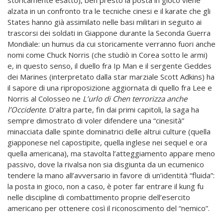
alzata in un confronto tra le tecniche cinesi e il karate che gli
States hanno già assimilato nelle basi militari in seguito ai
trascorsi dei soldati in Giappone durante la Seconda Guerra
Mondiale: un humus da cui storicamente verranno fuori anche
nomi come Chuck Norris (che studiò in Corea sotto le armi)
e, in questo senso, il duello fra Ip Man e il sergente Geddes
dei Marines (interpretato dalla star marziale Scott Adkins) ha
il sapore di una riproposizione aggiornata di quello fra Lee e
Norris al Colosseo ne
L’urlo di Chen terrorizza anche
l’Occidente
. D’altra parte, fin dai primi capitoli, la saga ha
sempre dimostrato di voler difendere una “cinesità”
minacciata dalle spinte dominatrici delle altrui culture (quella
giapponese nel capostipite, quella inglese nei sequel e ora
quella americana), ma stavolta l’atteggiamento appare meno
passivo, dove la rivalsa non sia disgiunta da un ecumenico
tendere la mano all’avversario in favore di un’identità “fluida”:
la posta in gioco, non a caso, è poter far entrare il kung fu
nelle discipline di combattimento proprie dell’esercito
americano per ottenere così il riconoscimento del “nemico”.