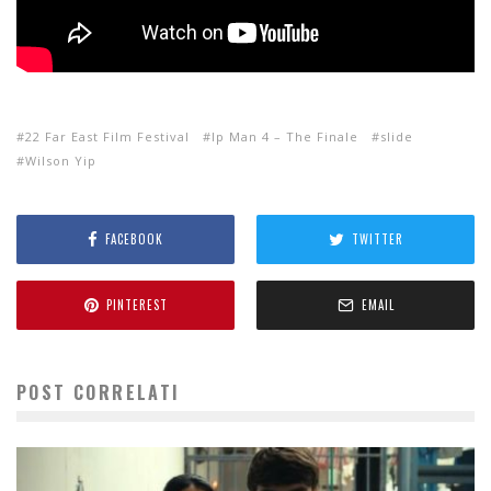
22 Far East Film Festival
Ip Man 4 – The Finale
slide
Wilson Yip
FACEBOOK
TWITTER
PINTEREST
EMAIL
POST CORRELATI