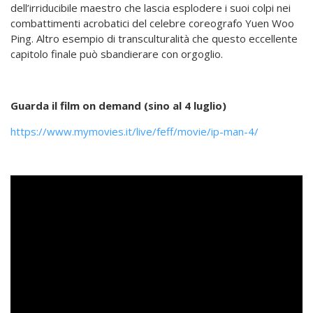
dell’irriducibile maestro che lascia esplodere i suoi colpi nei
combattimenti acrobatici del celebre coreografo Yuen Woo
Ping. Altro esempio di transculturalità che questo eccellente
capitolo finale può sbandierare con orgoglio.
Guarda il film on demand (sino al 4 luglio)
https://www.mymovies.it/live/feff/movie/ip-man-4/