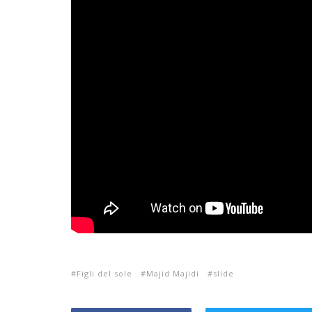
Figli del sole
Majid Majidi
slide