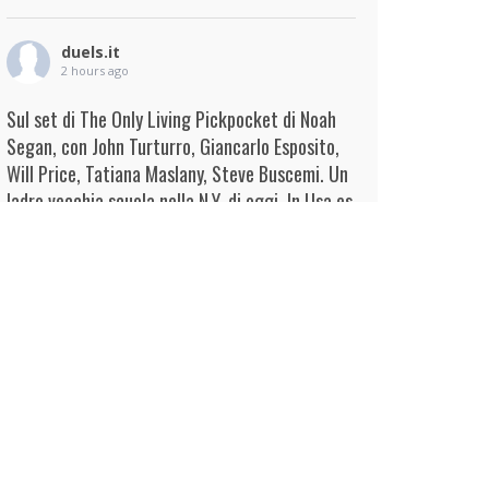
duels.it
2 hours ago
Sul set di The Only Living Pickpocket di Noah
Segan, con John Turturro, Giancarlo Esposito,
Will Price, Tatiana Maslany, Steve Buscemi. Un
ladro vecchia scuola nella N.Y. di oggi. In Usa es
...
Continua
View on Facebook
·
Condividi
duels.it
3 hours ago
View on Facebook
·
Condividi