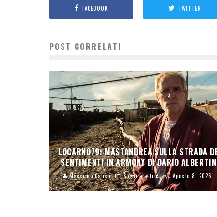
FACEBOOK
TWITTER
POST CORRELATI
LOCARNO79: MASTANDREA SULLA STRADA D
SENTIMENTI IN ARMONY DI DARIO ALBERTIN
Massimo Causo
Sogni elettrici
Agosto 8, 2026