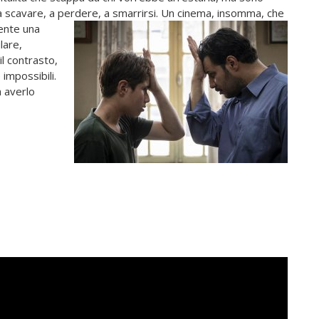
, a scavare, a perdere, a smarrirsi. Un cinema,
insomma, che
mente una
lare,
il contrasto,
e impossibili.
a averlo