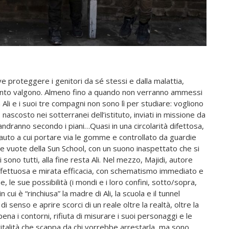
eve proteggere i genitori da sé stessi e dalla malattia,
anto valgono. Almeno fino a quando non verranno ammessi
a Ali e i suoi tre compagni non sono lì per studiare: vogliono
nascosto nei sotterranei dell’istituto, inviati in missione da
andranno secondo i piani…Quasi in una circolarità difettosa,
di auto a cui portare via le gomme e controllato da guardie
le vuote della Sun School, con un suono inaspettato che si
no tutti, alla fine resta Ali. Nel mezzo, Majidi, autore
 affettuosa e mirata efficacia, con schematismo immediato e
 le sue possibilità (i mondi e i loro confini, sotto/sopra,
n cui è “rinchiusa” la madre di Ali, la scuola e il tunnel
 senso e aprire scorci di un reale oltre la realtà, oltre la
ena i contorni, rifiuta di misurare i suoi personaggi e le
a vitalità che scappa da chi vorrebbe arrestarla, ma sono