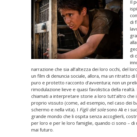
Il 
isp
con
di 
lav
gra
all
geo
di 
inn
narrazione che sia all’altezza dei loro occhi, del l
un film di denuncia sociale, allora, ma un ritratto 
puro e protetto racconto d’avventura; non un preli
rimodulazione lieve e quasi favolistica della realtà.
chiamati a interpretare storie a loro tutt’altro ch
proprio vissuto (come, ad esempio, nel caso dei bam
schermo e nella vita). I
Figli del sole
sono Ali e i su
grande mondo che li ospita senza accoglierli, costre
per loro e per le loro famiglie, quando ci sono – 
mai futuro.