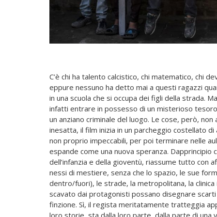
C’è chi ha talento calcistico, chi matematico, chi d
eppure nessuno ha detto mai a questi ragazzi qu
in una scuola che si occupa dei figli della strada. M
infatti entrare in possesso di un misterioso tesoro 
un anziano criminale del luogo. Le cose, però, non 
inesatta, il film inizia in un parcheggio costellato 
non proprio impeccabili, per poi terminare nelle au
espande come una nuova speranza. Dapprincipio ci so
dell’infanzia e della gioventù, riassume tutto con
nessi di mestiere, senza che lo spazio, le sue forme,
dentro/fuori), le strade, la metropolitana, la clinica i
scavato dai protagonisti possano disegnare scarti di
finzione. Sì, il regista meritatamente tratteggia app
loro storie, sta dalla loro parte, dalla parte di un