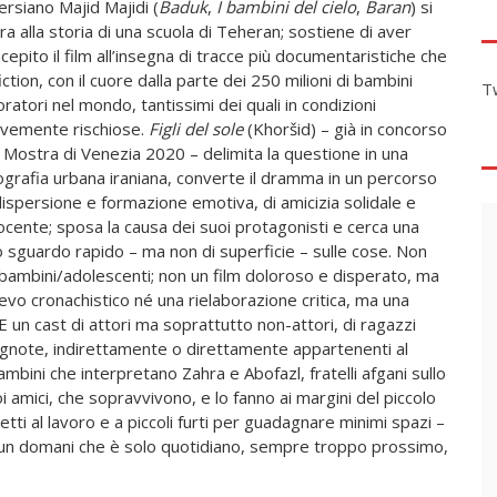
persiano Majid Majidi (
Baduk
,
I bambini del cielo
,
Baran
) si
ira alla storia di una scuola di Teheran; sostiene di aver
cepito il film all’insegna di tracce più documentaristiche che
fiction, con il cuore dalla parte dei 250 milioni di bambini
T
oratori nel mondo, tantissimi dei quali in condizioni
vemente rischiose.
Figli del sole
(Khoršid) – già in concorso
a Mostra di Venezia 2020 – delimita la questione in una
grafia urbana iraniana, converte il dramma in un percorso
dispersione e formazione emotiva, di amicizia solidale e
ocente; sposa la causa dei suoi protagonisti e cerca una
oro sguardo rapido – ma non di superficie – sulle cose. Non
di bambini/adolescenti; non un film doloroso e disperato, ma
evo cronachistico né una rielaborazione critica, ma una
 E un cast di attori ma soprattutto non-attori, di ragazzi
e ignote, indirettamente o direttamente appartenenti al
bini che interpretano Zahra e Abofazl, fratelli afgani sullo
oi amici, che sopravvivono, e lo fanno ai margini del piccolo
tti al lavoro e a piccoli furti per guadagnare minimi spazi –
di un domani che è solo quotidiano, sempre troppo prossimo,