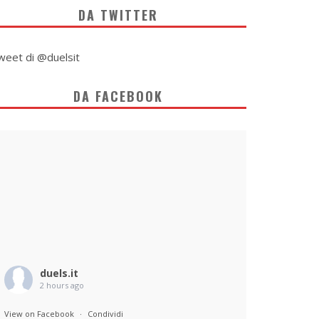
DA TWITTER
weet di @duelsit
DA FACEBOOK
duels.it
2 hours ago
View on Facebook
·
Condividi