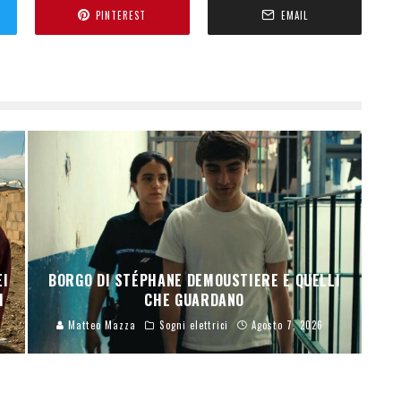
PINTEREST
EMAIL
EI
BORGO DI STÉPHANE DEMOUSTIERE E QUELLI
I
CHE GUARDANO
Matteo Mazza
Sogni elettrici
Agosto 7, 2026