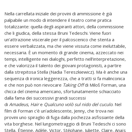
Nella carrellata iniziale dei provini di ammissione è già
palpabile un modo di intendere il teatro come pratica
totalizzante: quella degli aspiranti attori, della commissione
che li giudica, della stessa Bruni Tedeschi. Viene fuori
un’attrazione viscerale per il palcoscenico che stenta a
essere verbalizzata, ma che viene vissuta come ineluttabile,
necessaria. È un momento di grande cinema, azzeccato nei
tempi, intelligente nei dialoghi, perfetto nell’interpretazione,
e che valorizza il talento dei giovani protagonisti, a partire
dalla strepitosa Stella (Nadia Tereszkiewicz). Ma è anche una
sequenza di ironica leggerezza, che a tratti si fa malinconica
e che non può non rievocare
Taking Off
di Miloš Forman, una
chicca del cinema americano, sfortunatamente schiacciato
dalla fama dei successivi grandi successi
di
Amadeus
,
Hair
e
Qualcuno volò sul nido del cuculo
. Nel
film di Forman c’è un’adolescente, Jenny, che trova nei
provini uno spiraglio di fuga dalla pochezza asfissiante della
vita borghese. Nel lungometraggio di Bruni Tedeschi ci sono
Stella, Étienne, Adèle, Victor, Stéphane, Juliette, Claire, Anaïs