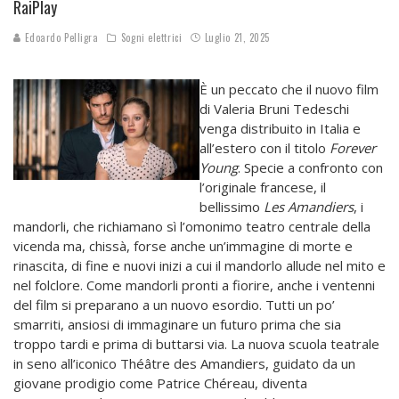
RaiPlay
Edoardo Pelligra
Sogni elettrici
Luglio 21, 2025
È un peccato che il nuovo film
di Valeria Bruni Tedeschi
venga distribuito in Italia e
all’estero con il titolo
Forever
Young
. Specie a confronto con
l’originale francese, il
bellissimo
Les Amandiers
, i
mandorli, che richiamano sì l’omonimo teatro centrale della
vicenda ma, chissà, forse anche un’immagine di morte e
rinascita, di fine e nuovi inizi a cui il mandorlo allude nel mito e
nel folclore. Come mandorli pronti a fiorire, anche i ventenni
del film si preparano a un nuovo esordio. Tutti un po’
smarriti, ansiosi di immaginare un futuro prima che sia
troppo tardi e prima di buttarsi via. La nuova scuola teatrale
in seno all’iconico Théâtre des Amandiers, guidato da un
giovane prodigio come Patrice Chéreau, diventa