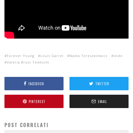
Forever Young
Louis Garrel
Nadia Tereszkiewicz
slide
Valeria Bruni Tedeschi
FACEBOOK
TWITTER
PINTEREST
EMAIL
POST CORRELATI