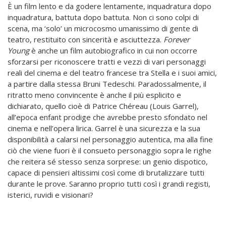
È un film lento e da godere lentamente, inquadratura dopo
inquadratura, battuta dopo battuta. Non ci sono colpi di
scena, ma ‘solo’ un microcosmo umanissimo di gente di
teatro, restituito con sincerità e asciuttezza.
Forever
Young
è anche un film autobiografico in cui non occorre
sforzarsi per riconoscere tratti e vezzi di vari personaggi
reali del cinema e del teatro francese tra Stella e i suoi amici,
a partire dalla stessa Bruni Tedeschi. Paradossalmente, il
ritratto meno convincente è anche il più esplicito e
dichiarato, quello cioè di Patrice Chéreau (Louis Garrel),
all’epoca enfant prodige che avrebbe presto sfondato nel
cinema e nell’opera lirica. Garrel è una sicurezza e la sua
disponibilità a calarsi nel personaggio autentica, ma alla fine
ciò che viene fuori è il consueto personaggio sopra le righe
che reitera sé stesso senza sorprese: un genio dispotico,
capace di pensieri altissimi così come di brutalizzare tutti
durante le prove. Saranno proprio tutti così i grandi registi,
isterici, ruvidi e visionari?