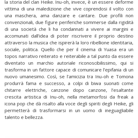
la storia del clan Heike. Inu-oh, invece, è un essere deforme
vittima di una maledizione che vive coprendosi il volto con
una maschera, ama danzare e cantare. Due profili non
convenzionali, due figure periferiche sommerse dalla rigidità
di una società che li ha condannati a vivere ai margini e
accomunati dall’idea di poter riscrivere il proprio destino
attraverso la musica che ispirerà la loro ribellione identitaria,
sociale, politica. Quello che per il cinema di Yuasa era un
topos narrativo reiterato e reiterabile a tal punto da essere
diventato un marchio autoriale riconoscibilissimo, qui si
trasforma in un fattore capace di comunicare l’epifania di un
nuovo umanesimo. Così, se l’amicizia tra Inu-oh e Tomona
produrrà fama e successo, a colpi di biwa suonati come
chitarre elettriche, canzone dopo canzone, l’esaltante
crescita artistica di Inu-oh, nella metamorfosi da freak a
icona pop che dà risalto alla voce degli spiriti degli Heike, gli
permetterà di trasformarsi in un uomo di ineguagliabile
talento e bellezza.