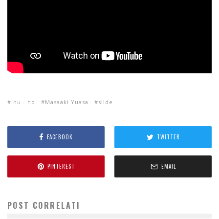
Inu - ho
Masaaki Yuasa
slide
FACEBOOK
TWITTER
PINTEREST
EMAIL
POST CORRELATI