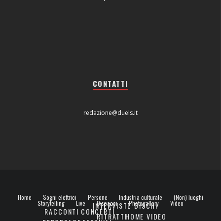
CONTATTI
redazione@duels.it
Home
Sogni elettrici
Persone
Industria culturale
(Non) luoghi
Storytelling
Live
Dispacci
Photogallery
Video
INTERVISTE
DISCHI
RACCONTI
CONCERTI
RITRATTI
HOME VIDEO