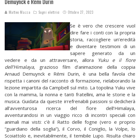
Demuynck e Rémi Durin
Matteo Mazza
Sogni elettrici
Ottobre 27, 2023
Se è vero che crescere vuol
dire fare i conti con la propria
storia, raccogliere un’eredità
e diventare testimoni di un
sapere generato da un
vedere e da un attraversare, allora
Yuku e il fiore
dell’Himalaya
, grazioso film d’animazione della coppia
Arnaud Demuynck e Rémi Durin, è una bella favola che
rispetta i canoni del racconto di formazione, rielaborando la
lezione impartita da Campbell sul mito. La topolina Yuku vive
con la mamma, la nonna e tanti fratellini, ama le storie e la
musica. Guidata da queste irrefrenabili passioni si dedicherà
all’avventurosa ricerca del fiore dell’Himalaya,
avventurandosi in un viaggio ricco di incontri speciali con
animali mai visti: c’è il Ratto delle fogne (vero e proprio
“guardiano della soglia”), il Corvo, il Coniglio, la Volpe, lo
Scoiattolo e, inevitabilmente, il temibile Lupo. Risulta chiaro