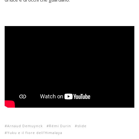
Arnaud Demuynck
Rémi Durin
slide
Yuku e il fiore dell’Himalaya