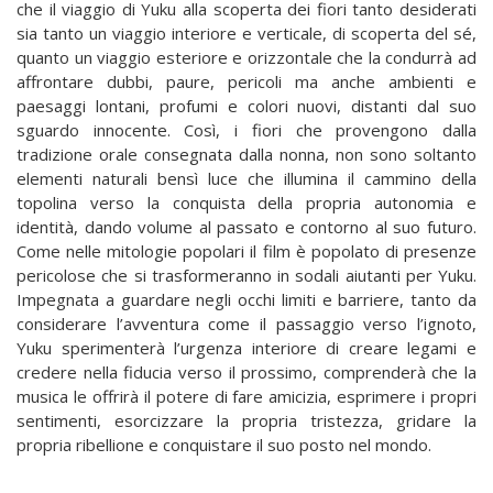
che il viaggio di Yuku alla scoperta dei fiori tanto desiderati
sia tanto un viaggio interiore e verticale, di scoperta del sé,
quanto un viaggio esteriore e orizzontale che la condurrà ad
affrontare dubbi, paure, pericoli ma anche ambienti e
paesaggi lontani, profumi e colori nuovi, distanti dal suo
sguardo innocente. Così, i fiori che provengono dalla
tradizione orale consegnata dalla nonna, non sono soltanto
elementi naturali bensì luce che illumina il cammino della
topolina verso la conquista della propria autonomia e
identità, dando volume al passato e contorno al suo futuro.
Come nelle mitologie popolari il film è popolato di presenze
pericolose che si trasformeranno in sodali aiutanti per Yuku.
Impegnata a guardare negli occhi limiti e barriere, tanto da
considerare l’avventura come il passaggio verso l’ignoto,
Yuku sperimenterà l’urgenza interiore di creare legami e
credere nella fiducia verso il prossimo, comprenderà che la
musica le offrirà il potere di fare amicizia, esprimere i propri
sentimenti, esorcizzare la propria tristezza, gridare la
propria ribellione e conquistare il suo posto nel mondo.