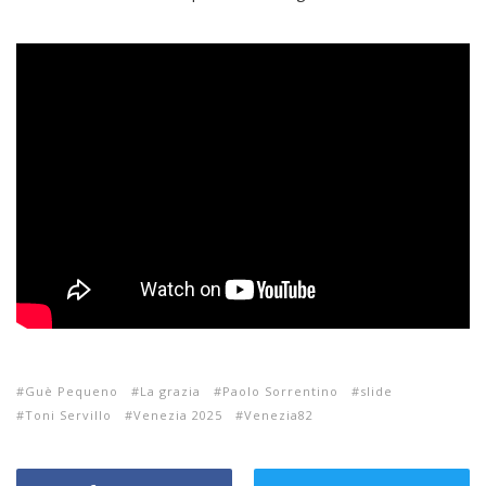
Guè Pequeno
La grazia
Paolo Sorrentino
slide
Toni Servillo
Venezia 2025
Venezia82