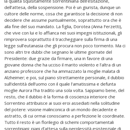
la qualità squisitamente sorrentiniana dell’esitazione,
dell’attesa, della sospensione. Poi è un giurista, dunque un
cultore delle norme, cosa che garantisce la decisione di non
decidere che assume puntualmente, soprattutto ora che è
alla fine del suo mandato. La figlia, Dorotea (Anna Ferzetti),
che vive con lui e lo affianca nei suoi impegni istituzionali, gli
rimprovera soprattutto il traccheggiare sulla firma di una
legge sull’eutanasia che gli procura non poco tormento. Ma ci
sono altri tre dubbi che segnano le ultime giornate del
Presidente: due grazie da firmare, una in favore di una
giovane donna che ha ucciso il marito violento e l’altra di un
anziano professore che ha ammazzato la moglie malata di
Alzheimer; e poi, sul piano strettamente personale, il dubbio
sull’identità dell’uomo con il quale l’amatissima e defunta
moglie Aurora l’ha tradito una sola volta. Sappiamo bene, del
resto, che il dubbio è la forma di coscienza interiore che
Sorrentino attribuisce ai suoi eroi assediati nella solitudine
del potere: visione malinconica di un mondo decadente e
astratto, di cui ormai conosciamo a perfezione le coordinate.
Tutto il resto è un florilegio di schemi comportamentali
sorrentiniani: piani d’attesa sulla perplessità esistenziale di