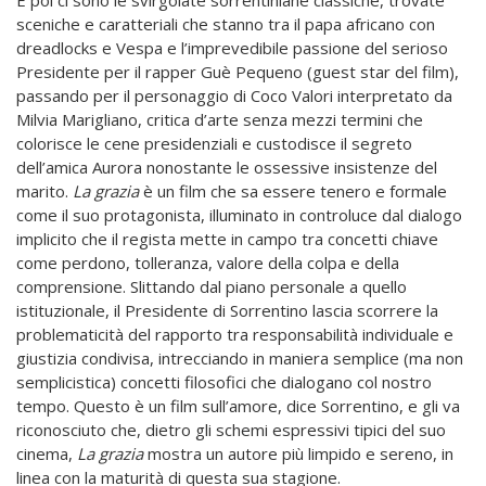
E poi ci sono le svirgolate sorrentiniane classiche, trovate
sceniche e caratteriali che stanno tra il papa africano con
dreadlocks e Vespa e l’imprevedibile passione del serioso
Presidente per il rapper Guè Pequeno (guest star del film),
passando per il personaggio di Coco Valori interpretato da
Milvia Marigliano, critica d’arte senza mezzi termini che
colorisce le cene presidenziali e custodisce il segreto
dell’amica Aurora nonostante le ossessive insistenze del
marito.
La grazia
è un film che sa essere tenero e formale
come il suo protagonista, illuminato in controluce dal dialogo
implicito che il regista mette in campo tra concetti chiave
come perdono, tolleranza, valore della colpa e della
comprensione. Slittando dal piano personale a quello
istituzionale, il Presidente di Sorrentino lascia scorrere la
problematicità del rapporto tra responsabilità individuale e
giustizia condivisa, intrecciando in maniera semplice (ma non
semplicistica) concetti filosofici che dialogano col nostro
tempo. Questo è un film sull’amore, dice Sorrentino, e gli va
riconosciuto che, dietro gli schemi espressivi tipici del suo
cinema,
La grazia
mostra un autore più limpido e sereno, in
linea con la maturità di questa sua stagione.