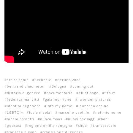
art of panic
Berlinale
Berlino 2022
bertrand chaumeton
Bologna
coming out
disforia di genere
documentario
elliot page
f to m
federica manzitti
gaia morrione
i wonder pictures
identità di genere
into my name
leonardo arpino
LGBTQI+
lucia nicolai
marcello paolillo
nel mio nome
nicolò bassetti
nunca maas
nuovi paesaggi urbani
podcast
regione emilia romagna
slide
transessuale
transessualismo
transizione di genere