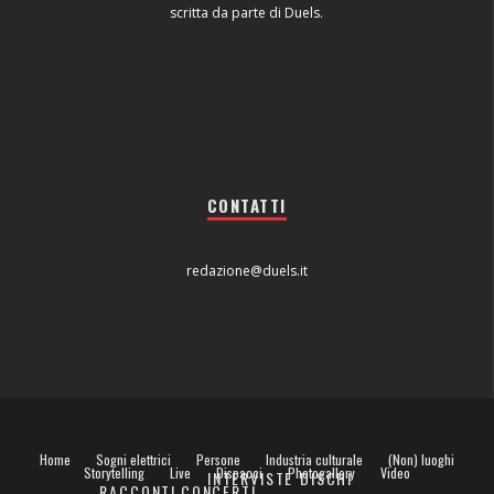
scritta da parte di Duels.
CONTATTI
redazione@duels.it
Home
Sogni elettrici
Persone
Industria culturale
(Non) luoghi
Storytelling
Live
Dispacci
Photogallery
Video
INTERVISTE
DISCHI
RACCONTI
CONCERTI