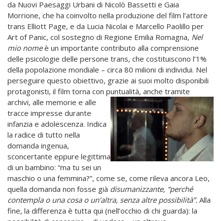
da Nuovi Paesaggi Urbani di Nicolò Bassetti e Gaia
Morrione, che ha coinvolto nella produzione del film l’attore
trans Elliott Page, e da Lucia Nicolai e Marcello Paolillo per
Art of Panic, col sostegno di Regione Emilia Romagna,
Nel
mio nome
è un importante contributo alla comprensione
delle psicologie delle persone trans, che costituiscono l’1%
della popolazione mondiale – circa 80 milioni di individui. Nel
perseguire questo obiettivo, grazie ai suoi molto disponibili
protagonisti, il film torna con puntualità, anche tramite
archivi, alle
memorie e alle
tracce impresse durante
infanzia e adolescenza. Indica
la radice di tutto nella
domanda ingenua,
sconcertante eppure legittima
di un bambino: “ma tu sei un
maschio o una femmina?”, come se, come rileva ancora Leo,
quella domanda non fosse già
disumanizzante, “perché
contempla o una cosa o un’altra, senza altre possibilità”.
Alla
fine, la differenza è tutta qui (nell’occhio di chi guarda): la