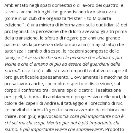
Ambientato negli spazi domestici o di lavoro dei quattro, e
talvolta anche in luoghi che garantiscono loro sicurezza
(come in un club che organizza “Mister F to M quarta
edizione”), è una miniera di informazioni sulla quotidianità dei
protagonisti: la percezione che di loro avevano gli altri prima
della transizione, lo sforzo di negare per anni una grande
parte di sé, la presenza della burocrazia (il magistrato) che
autorizza il cambio di sesso, le reazioni scomposte delle
famiglie (“
è assurdo che sono le persone che abbiamo più
vicine e che ci amano di più ad essere dei guardiani della
norma
”, dice Leo) e allo stesso tempo il tentativo di capire il
loro giustificabile spaesamento. E ovviamente la macchina da
presa lavora anche, con molto rispetto e discrezione, sul
corpo: il confronto tra i diversi tipi di cicatrici, l’esaltazione
per i peli, la barba, il cambiamento progressivo delle voci, del
colore dei capelli di Andrea, il tatuaggio e l’orecchino di Nic.
Le inevitabili curiosità genitali sono azzerate da dichiarazioni
chiare, non (più) equivocabili: “
la cosa più importante non è
chi sei ma chi scopi. Mentre per noi è più importante chi
siamo. È più importante vivere che sopravvivere
”.
Prodotto