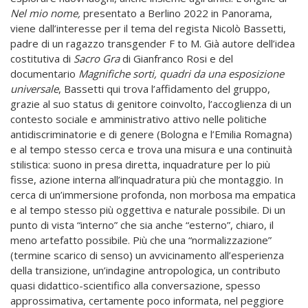
Nel mio nome,
presentato a Berlino 2022 in Panorama,
viene dall’interesse per il tema del regista Nicolò Bassetti,
padre di un ragazzo transgender F to M. Già autore dell’idea
costitutiva di
Sacro Gra
di Gianfranco Rosi e del
documentario
Magnifiche sorti, quadri da una esposizione
universale
, Bassetti qui trova l’affidamento del gruppo,
grazie al suo status di genitore coinvolto, l’accoglienza di un
contesto sociale e amministrativo attivo nelle politiche
antidiscriminatorie e di genere (Bologna e l’Emilia Romagna)
e al tempo stesso cerca e trova una misura e una continuità
stilistica: suono in presa diretta, inquadrature per lo più
fisse, azione interna all’inquadratura più che montaggio. In
cerca di un’immersione profonda, non morbosa ma empatica
e al tempo stesso più oggettiva e naturale possibile. Di un
punto di vista “interno” che sia anche “esterno”, chiaro, il
meno artefatto possibile. Più che una “normalizzazione”
(termine scarico di senso) un avvicinamento all’esperienza
della transizione, un’indagine antropologica, un contributo
quasi didattico-scientifico alla conversazione, spesso
approssimativa, certamente poco informata, nel peggiore