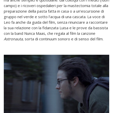
campo) e i ricoveri ospedalieri per la mastectomia totale alla
preparazione della pasta fatta in casa o a un’escursione di
gruppo nel verde e sotto l’acqua di una cascata. La voce di
Leo fa anche da guida del film, senza rinunciare a raccontare
la sua relazione con la fidanzata Luisa e le prove da bassista
con la band Nunca Maas, che regala al film la canzone
Astronauta,
sorta di continuum sonoro e di senso del film.