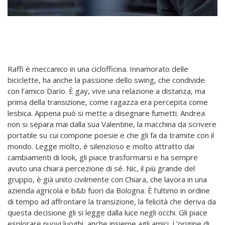
Raffi è meccanico in una ciclofficina. Innamorato delle
biciclette, ha anche la passione dello swing, che condivide
con l’amico Dario. È gay, vive una relazione a distanza, ma
prima della transizione, come ragazza era percepita come
lesbica. Appena può si mette a disegnare fumetti.
Andrea
non si separa mai dalla sua Valentine, la macchina da scrivere
portatile su cui compone poesie e che gli fa da tramite con il
mondo. Legge molto, è silenzioso e molto attratto dai
cambiamenti di look, gli piace trasformarsi e ha sempre
avuto una chiara percezione di sé. Nic, il più grande del
gruppo, è già unito civilmente con Chiara, che lavora in una
azienda agricola e b&b fuori da Bologna. È l’ultimo in ordine
di tempo ad affrontare la transizione, la felicità che deriva da
questa decisione gli si legge dalla luce negli occhi. Gli piace
esplorare nuovi luoghi, anche insieme agli amici.
L’origine di