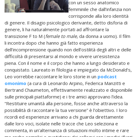
con un sesso anatomico
femminile che dall’infanzia non
corrisponde alla loro identità
di genere. Il disagio psicologico derivante, detto disforia di
genere, li ha naturalmente portati ad affrontare la
transizione F to M (
female to male
, da donna a uomo). Il film
li incontra dopo che hanno già fatto esperienza
dell’incomprensione quando non dell’ostilità degli altri e delle
difficoltà di presentarsi al mondo e vivere un’esistenza
piena. Con il nome e il corpo che hanno a lungo desiderato e
conquistato.
Laureato in filologia e impiegato da McDonald’s,
Leo vorrebbe raccontare le loro storie in un
podcast
omonimo
(a cura di Leonardo Arpino, Federica Manzitti e
Bertrand Chaumeton, effettivamente realizzato e disponibile
sulle principali piattaforme) e i tre amici approvano l’idea.
“Restituire umanità alla persone, fosse anche attraverso la
possibilità di raccontare la tua versione” è l’obiettivo. I loro
ricordi ed esperienze arrivano a chi guarda direttamente
dalle loro voci, isolate nelle tracce che Leo seleziona e
commenta, in un’alternanza di situazioni molto intime e rare
ma anche semplici e quotidiane: dai colloqui con i medici (fuori