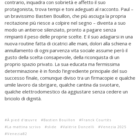
contrario, inquadra con sobrietà e affetto il suo
protagonista, trova tempi e toni adeguati al racconto. Paul –
un bravissimo Bastien Bouillon, che più asciuga la propria
recitazione più riesce a colpire nel segno – diventa a suo
modo un antieroe silenziato, pronto a pagare senza
rimpianti il peso delle proprie scelte. E il suo adagiarsi in una
nuova routine fatta di cicatrici alle mani, dolori alla schiena e
annullamento di ogni parvenza vita sociale assume però il
gusto della scelta consapevole, della riconquista di un
proprio spazio privato. La sua educata ma fermissima
determinazione è in fondo l’ingrediente principale del suo
successo finale, comunque diviso tra un firmacopie e qualche
umile lavoro da sbrigare, qualche cantina da svuotare,
qualche elettrodomestico da aggiustare senza cedere un
briciolo di dignità.
À pied d'œuvre
Bastien Bouillon
Franck Courtès
La mattina scrivo
slide
Valérie Donzelli
Venezia 2025
Venezia82