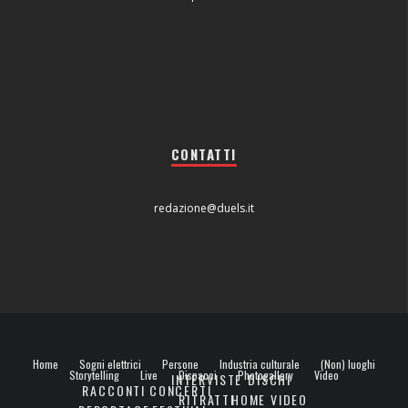
CONTATTI
redazione@duels.it
Home
Sogni elettrici
Persone
Industria culturale
(Non) luoghi
Storytelling
Live
Dispacci
Photogallery
Video
INTERVISTE
DISCHI
RACCONTI
CONCERTI
RITRATTI
HOME VIDEO