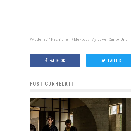
Abdellatif Kechiche
Mektoub My Love: Canto Uno
FACEBOOK
TWITTER
POST CORRELATI