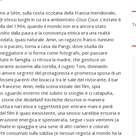
mo a Séte, sulla costa occitana della Francia meridionale,
li stessi luoghi in cui era ambientato
Cous
Cous
. L’estate è
T
lla del 1994, quando il mondo non era ancora stato
volto dalla paura e la convivenza etnica era una realtà
odata, quasi naturale. Amin, un ragazzo franco-tunisino
lo e pacato, torna a casa da Parigi, dove studia da
neggiatore e si forma come fotografo, per passare
state in famiglia. Lì ritrova la madre, che gestisce un
torante assieme alla sorella, il cugino Toni, donnaiolo
se) amore segreto del protagonista e promessa sposa di un
issimi parenti che bivacca tra le sale del ristorante, il bar
 francese. Amin, nella scena iniziale del film, spia
o sguardo esterno che subito si scioglie e ci catapulta,
 storie che Abdellatif Kechiche descrive in maniera
ttura narrativa e oggettività per entrare mani e piedi
del film è quasi inesistente, una sinossi sarebbe irrisoria e
nerazione energica e spensierata, segue i suoi ventenni (a
te in spiaggia e una serie di altri ciarlieri e colorati
tti consumati sulla sabbia (e nessun regista al mondo ha la