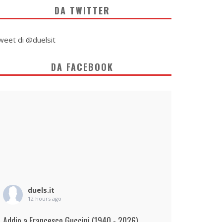
DA TWITTER
weet di @duelsit
DA FACEBOOK
duels.it
12 hours ago
Addio a Francesco Guccini (1940 - 2026)