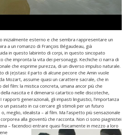
rdo inizialmente esterno e che sembra rappresentare un
ispira a un romanzo di François Bégaudeau, già
ida in questo labirinto di corpi, in questo sincopato
o che impronta la vita dei personaggi. Kechiche ci narra di
ionale che esprime purezza, di un diverso impulso naturale.
o di (e)stasi: il parto di alcune pecore che Amin vuole
a Mozart, assume quasi un carattere sacrale, che in
 del film: la mistica concreta, umana ancor più che
ella nascita e il dimenarsi catartico nelle discoteche,
 rapporti generazionali, gli impasti linguistici, l’importanza
 un passato in cui cercare gli stimoli per un futuro
o, meglio, idealista – al film. Ma l’aspetto più sensazionale
e corporea alla gioventù che racconta. Non ci sono piagnistei
cena – facendoci entrare quasi fisicamente in mezzo a loro
cene