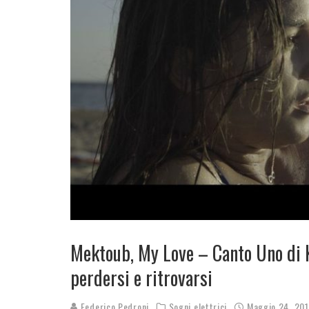
Mektoub, My Love – Canto Uno di K
perdersi e ritrovarsi
Federico Pedroni
Sogni elettrici
Maggio 24, 20