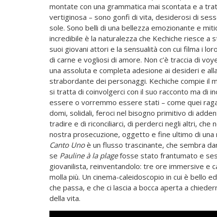
montate con una grammatica mai scontata e a trat
vertiginosa – sono gonfi di vita, desiderosi di sesso
sole. Sono belli di una bellezza emozionante e miti
incredibile è la naturalezza che Kechiche riesce a 
suoi giovani attori e la sensualità con cui filma i loro
di carne e vogliosi di amore. Non c’è traccia di v
una assoluta e completa adesione ai desideri e alla 
strabordante dei personaggi. Kechiche compie il m
si tratta di coinvolgerci con il suo racconto ma di
essere o vorremmo essere stati – come quei ragazz
domi, solidali, feroci nel bisogno primitivo di addent
tradire e di riconciliarci, di perderci negli altri, 
nostra prosecuzione, oggetto e fine ultimo di una r
Canto Uno
è un flusso trascinante, che sembra da
se
Pauline
à la plage
fosse stato frantumato e sess
giovanilista, reinventandolo: tre ore immersive e 
molla più. Un cinema-caleidoscopio in cui è bello e
che passa, e che ci lascia a bocca aperta a chiede
della vita.