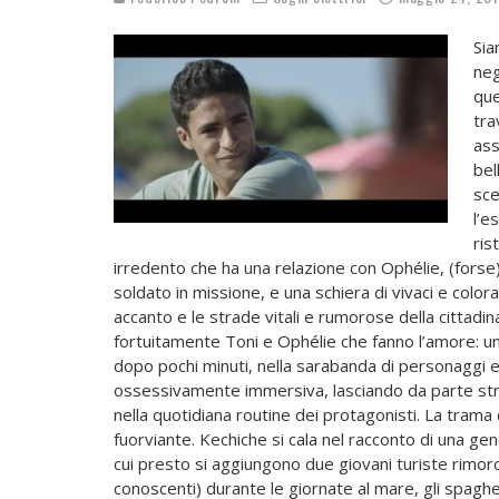
Sia
neg
que
tra
ass
bel
sce
l’e
ris
irredento che ha una relazione con Ophélie, (for
soldato in missione, e una schiera di vivaci e colorat
accanto e le strade vitali e rumorose della cittadina
fortuitamente Toni e Ophélie che fanno l’amore: un
dopo pochi minuti, nella sarabanda di personaggi e
ossessivamente immersiva, lasciando da parte stru
nella quotidiana routine dei protagonisti. La trama 
fuorviante. Kechiche si cala nel racconto di una ge
cui presto si aggiungono due giovani turiste rimorchia
conoscenti) durante le giornate al mare, gli spaghe