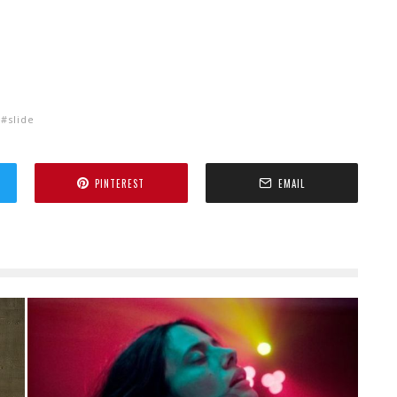
slide
PINTEREST
EMAIL