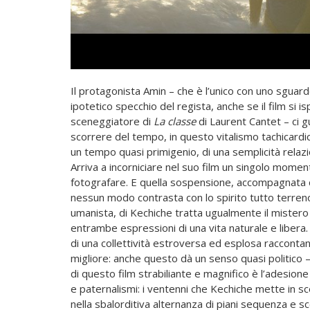
Il protagonista Amin – che è l’unico con uno sgua
ipotetico specchio del regista, anche se il film si 
sceneggiatore di
La
classe
di Laurent Cantet – ci gu
scorrere del tempo, in questo vitalismo tachicardic
un tempo quasi primigenio, di una semplicità relaz
Arriva a incorniciare nel suo film un singolo moment
fotografare. E quella sospensione, accompagnata d
nessun modo contrasta con lo spirito tutto terreno
umanista, di Kechiche tratta ugualmente il mistero d
entrambe espressioni di una vita naturale e libera. I
di una collettività estroversa ed esplosa raccontano
migliore: anche questo dà un senso quasi politico – 
di questo film strabiliante e magnifico è l’adesion
e paternalismi: i ventenni che Kechiche mette in s
nella sbalorditiva alternanza di piani sequenza e s