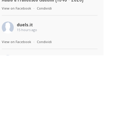
View on Facebook
·
Condividi
duels.it
15 hours ago
View on Facebook
·
Condividi
duels.it
15 hours ago
Sul set di Bad Lieutenant: Tokyo di Takashi
Miike, con Shun Oguri, Lily James , Liv
Morganremake. Remake di Bad Lieutenant di
Abel Ferrara
View on Facebook
·
Condividi