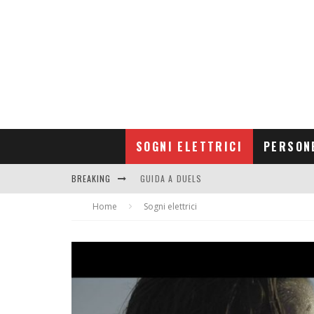
SOGNI ELETTRICI
PERSON
BREAKING
GUIDA A DUELS
Home
CONTRIBUTORS
Sogni elettrici