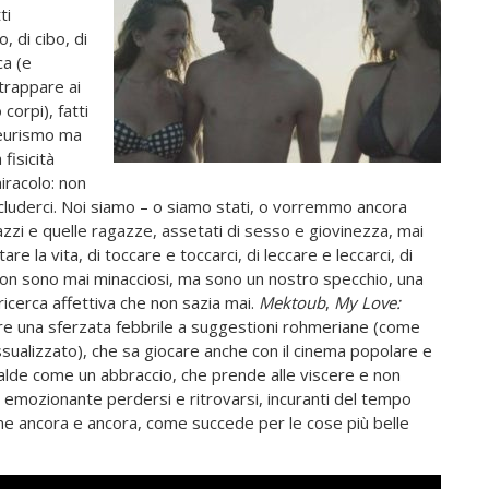
ti
, di cibo, di
ca (e
strappare ai
 corpi), fatti
oyeurismo ma
fisicità
iracolo: non
 includerci. Noi siamo – o siamo stati, o vorremmo ancora
i e quelle ragazze, assetati di sesso e giovinezza, mai
are la vita, di toccare e toccarci, di leccare e leccarci, di
che non sono mai minacciosi, ma sono un nostro specchio, una
icerca affettiva che non sazia mai.
Mektoub
,
My
Love:
re una sferzata febbrile a suggestioni rohmeriane (come
ualizzato), che sa giocare anche con il cinema popolare e
calde come un abbraccio, che prende alle viscere e non
d emozionante perdersi e ritrovarsi, incuranti del tempo
rne ancora e ancora, come succede per le cose più belle