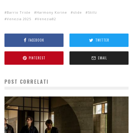
Barrio Triste
Harmony Korine
slide
Stillz
Venezia 2025
Venezia82
FACEBOOK
TWITTER
PINTEREST
EMAIL
POST CORRELATI