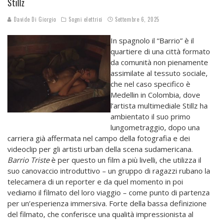
Stillz
Davide Di Giorgio
Sogni elettrici
Settembre 6, 2025
In spagnolo il “Barrio” è il
quartiere di una città formato
da comunità non pienamente
assimilate al tessuto sociale,
che nel caso specifico è
Medellin in Colombia, dove
l’artista multimediale Stillz ha
ambientato il suo primo
lungometraggio, dopo una
carriera già affermata nel campo della fotografia e dei
videoclip per gli artisti urban della scena sudamericana.
Barrio Triste
è per questo un film a più livelli, che utilizza il
suo canovaccio introduttivo – un gruppo di ragazzi rubano la
telecamera di un reporter e da quel momento in poi
vediamo il filmato del loro viaggio – come punto di partenza
per un’esperienza immersiva. Forte della bassa definizione
del filmato, che conferisce una qualità impressionista al