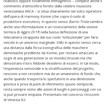
realistico eppure totalmente immaginifico – complice anche il
commento d’atmosfera fornito dalla celebre musicista
venezuelana ARCA – si situa chiaramente nel solco ispiratore
dell’opera di Harmony Korine (che copre il ruolo di
produttore esecutivo). In questo senso
Barrio Triste
sembra
anche una riformulazione e un rovesciamento della visione
termica di
Aggro Dr1f
t nella bassa definizione di una
telecamera strappata dal suo ruolo “istituzionale” per farsi
veicolo in un universo marginale. Stillz in questo senso cerca
una distanza dalla forza iconografica delle maschere
demoniache predilette da Korine, per restare attaccato ai
sogni di una generazione (e un mondo) bruciati ma che
dimostrano il loro febbrile desiderio di esserci. In tal modo,
l’esperienza sensoriale e la stratificazione del progetto,
riescono a non recedere mai da un umanesimo di fondo che,
anche quando trasporta lo spettatore in una dimensione
ipnotica e priva di punti di riferimento spazio-temporali,
resta sempre vicino alle azioni di luoghi e personaggi con cui
si può provare empatia. Presentato nel concorso Orizzonti
di Venezia 82.