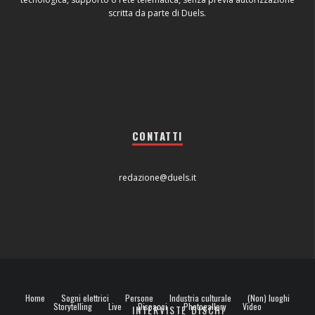
scritta da parte di Duels.
CONTATTI
redazione@duels.it
Home
Sogni elettrici
Persone
Industria culturale
(Non) luoghi
Storytelling
Live
Dispacci
Photogallery
Video
INTERVISTE
DISCHI