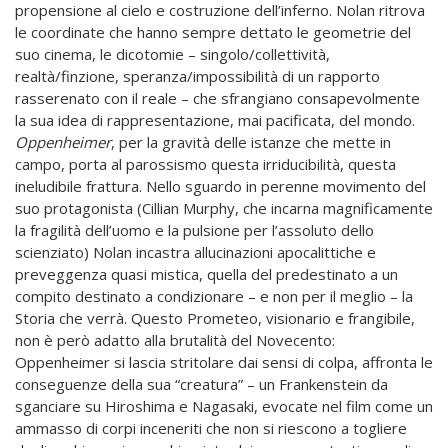
propensione al cielo e costruzione dell’inferno. Nolan ritrova
le coordinate che hanno sempre dettato le geometrie del
suo cinema, le dicotomie – singolo/collettività,
realtà/finzione, speranza/impossibilità di un rapporto
rasserenato con il reale – che sfrangiano consapevolmente
la sua idea di rappresentazione, mai pacificata, del mondo.
Oppenheimer
, per la gravità delle istanze che mette in
campo, porta al parossismo questa irriducibilità, questa
ineludibile frattura. Nello sguardo in perenne movimento del
suo protagonista (Cillian Murphy, che incarna magnificamente
la fragilità dell’uomo e la pulsione per l’assoluto dello
scienziato) Nolan incastra allucinazioni apocalittiche e
preveggenza quasi mistica, quella del predestinato a un
compito destinato a condizionare – e non per il meglio – la
Storia che verrà. Questo Prometeo, visionario e frangibile,
non è però adatto alla brutalità del Novecento:
Oppenheimer si lascia stritolare dai sensi di colpa, affronta le
conseguenze della sua “creatura” – un Frankenstein da
sganciare su Hiroshima e Nagasaki, evocate nel film come un
ammasso di corpi inceneriti che non si riescono a togliere