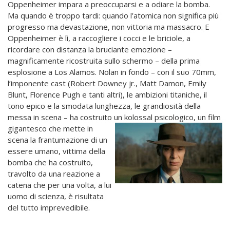
Oppenheimer impara a preoccuparsi e a odiare la bomba.
Ma quando è troppo tardi: quando l’atomica non significa più
progresso ma devastazione, non vittoria ma massacro. E
Oppenheimer è lì, a raccogliere i cocci e le briciole, a
ricordare con distanza la bruciante emozione –
magnificamente ricostruita sullo schermo – della prima
esplosione a Los Alamos. Nolan in fondo – con il suo 70mm,
l’imponente cast (Robert Downey jr., Matt Damon, Emily
Blunt, Florence Pugh e tanti altri), le ambizioni titaniche, il
tono epico e la smodata lunghezza, le grandiosità della
messa in scena – ha costruito un kolossal psicologico, un film
gigantesco che mette in
scena la frantumazione di un
essere umano, vittima della
bomba che ha costruito,
travolto da una reazione a
catena che per una volta, a lui
uomo di scienza, è risultata
del tutto imprevedibile.