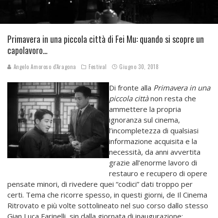
Primavera in una piccola città di Fei Mu: quando si scopre un
capolavoro…
Angelo Amoroso d'Aragona
Festival
Giugno 30, 2018
Di fronte alla
Primavera in una
piccola città
non resta che
ammettere la propria
ignoranza sul cinema,
l’incompletezza di qualsiasi
informazione acquisita e la
necessità, da anni avvertita
grazie all’enorme lavoro di
restauro e recupero di opere
pensate minori, di rivedere quei “codici” dati troppo per
certi. Tema che ricorre spesso, in questi giorni, de Il Cinema
Ritrovato e più volte sottolineato nel suo corso dallo stesso
Gian Luca Farinelli, sin dalla giornata di inaugurazione: