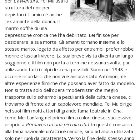
per
L’
a
vventura
, Fei Mu usa la
struttura del noir per
depistarci. L’amico è anche
l’ex amante della donna. Il
marito soffre di una
depressione cronica che l’ha debilitato. Lei finisce per
desiderare la sua morte. Gli amanti tornano insieme e lo
stesso marito, legato da affetto per entrambi, preferirebbe
morire e lasciarli vivere. La sua breve visita diventa un lungo
soggiorno e il film non porta a termine nessuna svolta, pur
utilizzando tutti i colpi di scena possibili. Siamo nel 1948 e
occorre ricordarci che non vi è ancora stato Antonioni, né
altre esperienze filmiche che possano aver fatto da modello.
Non si tratta solo dell’opera “modernista” che meglio
trasporta sullo schermo la peculiarità della cultura cinese, ci
troviamo di fronte ad un capolavoro mondiale. Fei Mu dirige
nei suoi film molti attori di grande fama teatrale in Cina,
come Mei Lanfang nel primo film a colori cinese, successivo
proprio a
Primavera in una
piccola città
. In questo consacra
alla fama nazionale un’attrice minore, sino ad allora utilizzata
solo per ruoli da caratterista. Verso la fine dello stesso anno