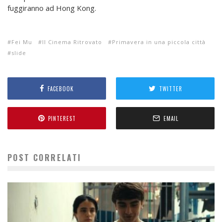
fuggiranno ad Hong Kong.
Fei Mu
Il Cinema Ritrovato
Primavera in una piccola città
slide
FACEBOOK
TWITTER
PINTEREST
EMAIL
POST CORRELATI