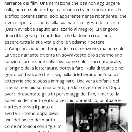
narrante del film. Una narrazione che osa non aggiungere
nulla, non un solo dettaglio a quanto ci viene mostrato. Un
artificio potentissimo, solo apparentemente ridondante, che
invece riporta il cinema alla sua natura di gesto letterario
(Bazin avrebbe saputo analizzarlo al meglio). Ci vengono
descritti i gesti più quotidiani, che la donna ci racconta
essere tutta la sua vita e che le vediamo ripetere.
Un’amplificazione nel tempo della reiterazione, ma non solo.
La voce narrante diventa un sovra-testo e lo schermo uno
spazio di proiezione collettiva come solo il racconto orale,
all’origine della letteratura, poteva fare. Nulla di teatrale nel
gesto più teatrale che ci sia, nulla di letterario nell’uso più
letterario che si possa immaginare. Una vera epifania del
cinema, non più somma di arti, ma loro svelamento. Dopo
averci presentato gli altri personaggi del film, il marito, la
sorellina del marito e il suo vecchio domestico,
puntuale e
inatteso arriva il punto di
svolta: il ritorno dopo dieci
anni dell’amico del marito.
Come Antonioni con il “giallo”